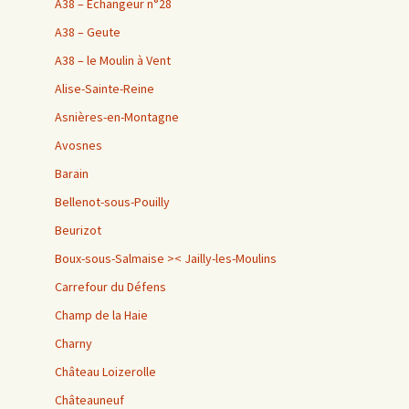
A38 – Échangeur n°28
A38 – Geute
A38 – le Moulin à Vent
Alise-Sainte-Reine
Asnières-en-Montagne
Avosnes
Barain
Bellenot-sous-Pouilly
Beurizot
Boux-sous-Salmaise >< Jailly-les-Moulins
Carrefour du Défens
Champ de la Haie
Charny
Château Loizerolle
Châteauneuf