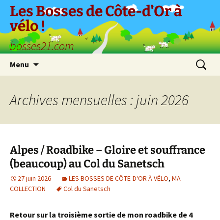
Aller
Les Bosses de Côte-d'Or à
au
vélo !
contenu
bosses21.com
Recherc
Menu
Archives mensuelles : juin 2026
Alpes / Roadbike – Gloire et souffrance
(beaucoup) au Col du Sanetsch
27 juin 2026
LES BOSSES DE CÔTE-D'OR À VÉLO
,
MA
COLLECTION
Col du Sanetsch
Retour sur la troisième sortie de mon roadbike de 4