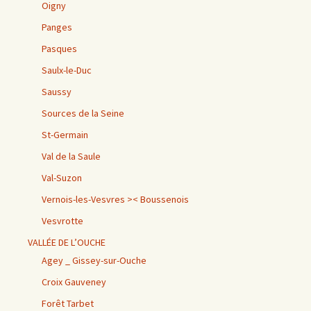
Oigny
Panges
Pasques
Saulx-le-Duc
Saussy
Sources de la Seine
St-Germain
Val de la Saule
Val-Suzon
Vernois-les-Vesvres >< Boussenois
Vesvrotte
VALLÉE DE L’OUCHE
Agey _ Gissey-sur-Ouche
Croix Gauveney
Forêt Tarbet