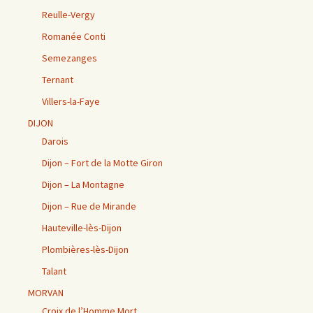
Reulle-Vergy
Romanée Conti
Semezanges
Ternant
Villers-la-Faye
DIJON
Darois
Dijon – Fort de la Motte Giron
Dijon – La Montagne
Dijon – Rue de Mirande
Hauteville-lès-Dijon
Plombières-lès-Dijon
Talant
MORVAN
Croix de l’Homme Mort