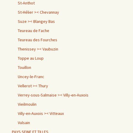
St-Anthot
St-Hélier >< Chevannay
Suze >< Blangey Bas
Teureau de Fache
Teureau des Fourches
Thenissey >< Vaubuzin
Toppe au Loup
Touillon
Uncey-le-Franc
Vellerot >< Thury
Verrey-sous-Salmaise >< Villy-en-Auxois
Vieilmoulin
Villy-en-Auxois >< Vitteaux
Vulsain
PAYS SEINE ET TILLES