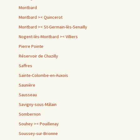
Montbard
Montbard >< Quincerot
Montbard >< St-Germain-lès-Senailly
Nogent-lès-Montbard >< Villiers
Pierre Pointe
Réservoir de Chazilly
Saffres
Sainte-Colombe-en-Auxois
Saunière
Sausseau
Savigny-sous-Mâlain
Sombernon
Souhey >< Pouillenay
Soussey-sur-Brionne