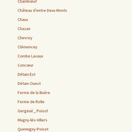
Chambœuf
Château d’entre Deux Monts
Chaux
Chazan
Chevrey
Clémencey
Combe Lavaux
Concœur
Détain Est
Détain Ouest
Ferme de la Buère
Ferme de Rolle
Gergeuil _ Poisot
Magny-lès-Villers
Quemigny-Poisot