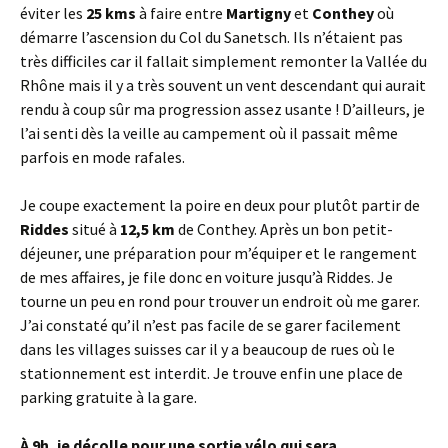
éviter les
25 kms
à faire entre
Martigny
et
Conthey
où
démarre l’ascension du Col du Sanetsch. Ils n’étaient pas
très difficiles car il fallait simplement remonter la Vallée du
Rhône mais il y a très souvent un vent descendant qui aurait
rendu à coup sûr ma progression assez usante ! D’ailleurs, je
l’ai senti dès la veille au campement où il passait même
parfois en mode rafales.
Je coupe exactement la poire en deux pour plutôt partir de
Riddes
situé à
12,5 km
de Conthey. Après un bon petit-
déjeuner, une préparation pour m’équiper et le rangement
de mes affaires, je file donc en voiture jusqu’à Riddes. Je
tourne un peu en rond pour trouver un endroit où me garer.
J’ai constaté qu’il n’est pas facile de se garer facilement
dans les villages suisses car il y a beaucoup de rues où le
stationnement est interdit. Je trouve enfin une place de
parking gratuite à la gare.
À 9h, je décolle pour une sortie vélo qui sera