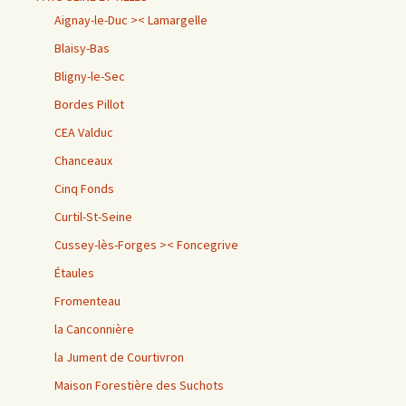
Aignay-le-Duc >< Lamargelle
Blaisy-Bas
Bligny-le-Sec
Bordes Pillot
CEA Valduc
Chanceaux
Cinq Fonds
Curtil-St-Seine
Cussey-lès-Forges >< Foncegrive
Étaules
Fromenteau
la Canconnière
la Jument de Courtivron
Maison Forestière des Suchots