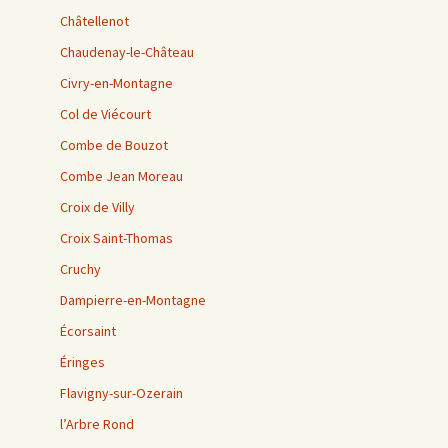
Châtellenot
Chaudenay-le-Château
Civry-en-Montagne
Col de Viécourt
Combe de Bouzot
Combe Jean Moreau
Croix de Villy
Croix Saint-Thomas
Cruchy
Dampierre-en-Montagne
Écorsaint
Éringes
Flavigny-sur-Ozerain
l’Arbre Rond