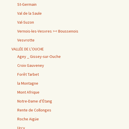
St-Germain
Val de la Saule
Val-Suzon
Vernois-les-Vesvres >< Boussenois
Vesvrotte
VALLÉE DE L’OUCHE
Agey _ Gissey-sur-Ouche
Croix Gauveney
Forêt Tarbet
la Montagne
Mont Afrique
Notre-Dame d’Étang
Rente de Collonges
Roche Aigüe
Urcy