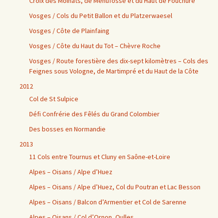
Croix des Moinats, de Menufosse et du Haut de Fouchure
Vosges / Cols du Petit Ballon et du Platzerwaesel
Vosges / Côte de Plainfaing
Vosges / Côte du Haut du Tot – Chèvre Roche
Vosges / Route forestière des dix-sept kilomètres – Cols des
Feignes sous Vologne, de Martimpré et du Haut de la Côte
2012
Col de St Sulpice
Défi Confrérie des Fêlés du Grand Colombier
Des bosses en Normandie
2013
11 Cols entre Tournus et Cluny en Saône-et-Loire
Alpes – Oisans / Alpe d’Huez
Alpes – Oisans / Alpe d’Huez, Col du Poutran et Lac Besson
Alpes – Oisans / Balcon d’Armentier et Col de Sarenne
Alpes – Oisans / Col d’Ornon, Oulles