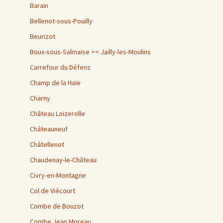
Barain
Bellenot-sous-Pouilly
Beurizot
Boux-sous-Salmaise >< Jailly-les-Moulins
Carrefour du Défens
Champ de la Haie
Charny
Château Loizerolle
Châteauneuf
Châtellenot
Chaudenay-le-Château
Civry-en-Montagne
Col de Viécourt
Combe de Bouzot
Combe Jean Moreau