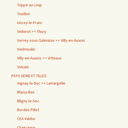
Toppe au Loup
Touillon
Uncey-le-Franc
Vellerot >< Thury
Verrey-sous-Salmaise >< Villy-en-Auxois
Vieilmoulin
Villy-en-Auxois >< Vitteaux
Vulsain
PAYS SEINE ET TILLES
Aignay-le-Duc >< Lamargelle
Blaisy-Bas
Bligny-le-Sec
Bordes Pillot
CEA Valduc
Chanceaux