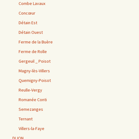
Combe Lavaux
Concœur
Détain Est
Détain Ouest
Ferme de la Buère
Ferme de Rolle
Gergeuil _ Poisot
Magny-lès-Villers
Quemigny-Poisot
Reulle-Vergy
Romanée Conti
Semezanges
Ternant
Villers-la-Faye
DIJON