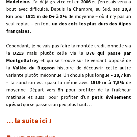
Madeleine.
J’ai déjà gravi ce col en
2006
et j’en étais venu à
bout avec difficulté. Depuis la Chambre, au Sud, ses
19,3
km
pour
1521 m de D+ à 8%
de moyenne – où il n’y pas un
seul replat – en font
un des cols les plus durs des Alpes
françaises.
Cependant, je ne vais pas faire la montée traditionnelle via
la
D213
mais plutôt celle via la
D76 qui passe par
Montgellafrey
et qui se trouve sur le versant opposé de
la
Vallée du Bugeon
histoire de découvrir cette autre
variante plutôt méconnue. Un chouia plus longue
– 19,7 km
–
la sanction est quasi la même avec
1519 m à 7,5%
de
moyenne. Départ vers 8h pour profiter de la fraîcheur
matinale et aussi pour profiter d’un
petit événement
spécial
qui se passera un peu plus haut…
… la suite ici !
Laisser un commentaire