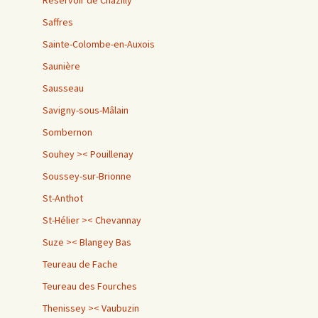
Saffres
Sainte-Colombe-en-Auxois
Saunière
Sausseau
Savigny-sous-Mâlain
Sombernon
Souhey >< Pouillenay
Soussey-sur-Brionne
St-Anthot
St-Hélier >< Chevannay
Suze >< Blangey Bas
Teureau de Fache
Teureau des Fourches
Thenissey >< Vaubuzin