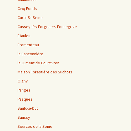
Cinq Fonds
Curtil-St-Seine
Cussey-lès-Forges >< Foncegrive
Étaules
Fromenteau
la Canconnière
la Jument de Courtivron
Maison Forestière des Suchots
Oigny
Panges
Pasques
Saulx-le-Duc
Saussy
Sources de la Seine