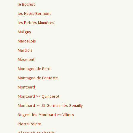
le Bochot
les Hâtes Bermont
les Petites Munières
Maligny
Marcellois
Martrois
Mesmont
Montagne de Bard
Montagne de Fontette
Montbard
Montbard >< Quincerot
Montbard >< St-Germain-lès-Senailly
Nogent-lès-Montbard >< Villiers
Pierre Pointe
Réservoir de Chazilly