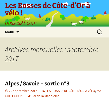
Aller
Les Bosses de Côte-d'Or à
au
vélo !
contenu
bosses21.com
Recherc
Menu
Archives mensuelles : septembre
2017
Alpes / Savoie – sortie n°3
29 septembre 2017
LES BOSSES DE CÔTE-D'OR À VÉLO
,
MA
COLLECTION
Col de la Madeleine