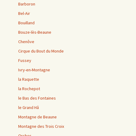
Barboron
Bel-Air
Bouilland
Bouze-lès-Beaune
Chenôve
Cirque du Bout du Monde
Fussey
Ivry-en-Montagne
la Raquette
la Rochepot
le Bas des Fontaines
le Grand Hâ
Montagne de Beaune
Montagne des Trois Croix
Orches