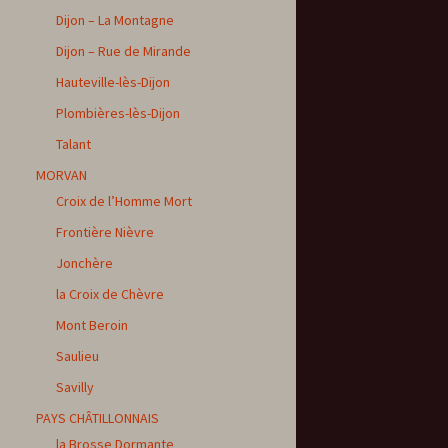
Dijon – La Montagne
Dijon – Rue de Mirande
Hauteville-lès-Dijon
Plombières-lès-Dijon
Talant
MORVAN
Croix de l’Homme Mort
Frontière Nièvre
Jonchère
la Croix de Chèvre
Mont Beroin
Saulieu
Savilly
PAYS CHÂTILLONNAIS
la Brosse Dormante