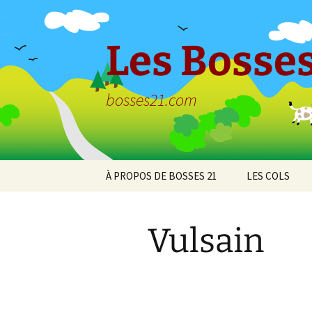
Aller
au
contenu
Les Bosses
bosses21.com
À PROPOS DE BOSSES 21
LES COLS
Politique de
Col de Bessey
confidentialité
Chaume
Vulsain
Col de Clémen
Col de la Croix
l’Ormeau