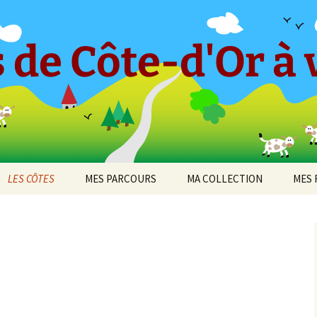
 de Côte-d'Or à v
LES CÔTES
MES PARCOURS
MA COLLECTION
MES 
-en-
CÔTE ET HAUTES CÔTES
Le « Petit Tricot »
Barboron
2010
DE BEAUNE
Parcours 2017 [1]
Bel-Air
2011
cey
CÔTE ET HAUTES CÔTES
Arcenant
DE NUITS
Parcours 2017 [2]
Bouilland
2012
 de
Bruant Est
DIJON
Darois
Parcours 2019 [1]
Bouze-lès-Beaune
2013
Bruant Nord