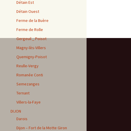
Détain Est
Détain Ouest
Ferme de la Buère
Ferme de Rolle
Gergeuil _ Poisot
Magny-lès-Villers
Quemigny-Poisot
Reulle-Vergy
Romanée Conti
Semezanges
Ternant
Villers-la-Faye
DIJON
Darois
Dijon – Fort de la Motte Giron