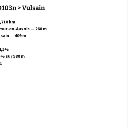
103n > Vulsain
Éringes
,710 km
Flavigny-sur-Ozerain
mur-en-Auxois — 260 m
lsain — 409 m
l’Arbre Rond
l’Italie
4,5%
5% sur 580 m
la Chaleur
1
la Grande Montagne
la Peute Montagne
la Rente de l’Union
Lantilly
le Bochot