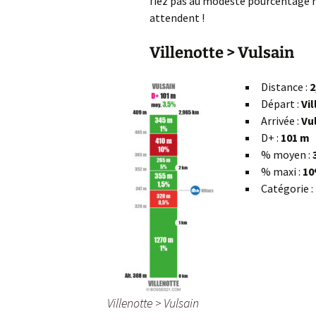
fiez pas au modeste pourcentage
attendent !
Villenotte > Vulsain
Distance :
2
Départ :
Vi
Arrivée :
Vu
D+ :
101 m
% moyen :
% maxi :
10
Catégorie :
Villenotte > Vulsain