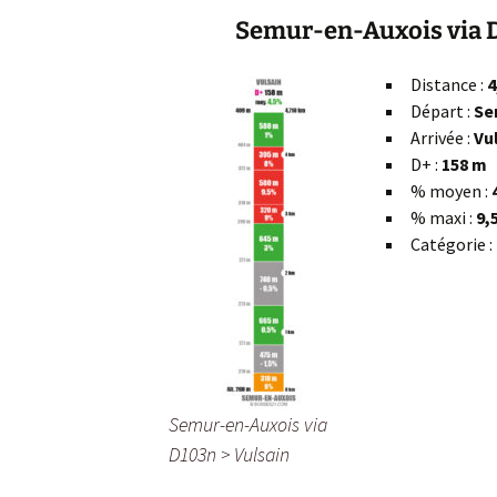
Semur-en-Auxois via D
Distance :
4
Départ :
Se
Arrivée :
Vu
D+ :
158 m
% moyen :
% maxi :
9,
Catégorie :
Semur-en-Auxois via
D103n > Vulsain