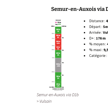
Semur-en-Auxois via D
Distance :
4
Départ :
Se
Arrivée :
Vu
D+ :
176 m
% moyen :
% maxi :
9,
Catégorie :
Semur-en-Auxois via D1b
> Vulsain