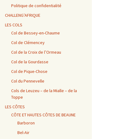
Vosges / Cols du Haut de
Alpes – Marlens / Station
de la Porte et de Beau
Alpes – Embrun / Les
Alpes Chambéry /
la Côte et de la Sclucht,
de la Sambuy
Plan
Gourniers
Montmerlet
Politique de confidentialité
Route des Crêtes, Le
Hohneck, cols de
CHALLENG’AFRIQUE
Bramont et de Grosse
Barillette + Col de la
Alpes – Maurienne /
Alpes / Embrun – Col
Alpes Chambéry / Relais
Pierre
Combe Blanche
Collet de la Madeleine et
Agnel
du Mont du Chat et Col
LES COLS
Col de l’Iseran
du Chat
Col de Bessey-en-Chaume
Vosges / Cols de la
Alpes / Embrun – Col
Col de Clémencey
Burotte, de Lauvy et des
d’Izoard
Alpes Chambéry / Cols du
Hayes
Frêne, du Lindar et des
Prés
Col de la Croix de l’Ormeau
Col de la Gourdasse
Alpes Chambéry /
Pragondran
Col de Pique-Chose
Col du Pennevelle
Cols de Leuzeu – de la Mialle – de la
Toppe
LES CÔTES
CÔTE ET HAUTES CÔTES DE BEAUNE
Barboron
Bel-Air