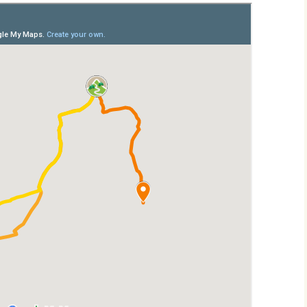
les Hâtes Bermont
les Petites Munières
Maligny
Marcellois
Martrois
Mesmont
Montagne de Bard
Montagne de Fontette
Montbard
Montbard >< Quincerot