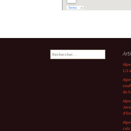
Rechercher :
Art
Alpe
1/2 
Alpe
souf
du S
Alpe
Jura
d’E
Alpe
cols