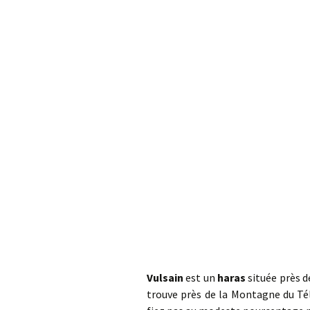
Col de la Gour
Col de Pique-
Col du Penneve
Cols de Leuzeu
Mialle – de la 
Vulsain
est un
haras
située près 
trouve près de la Montagne du Tél