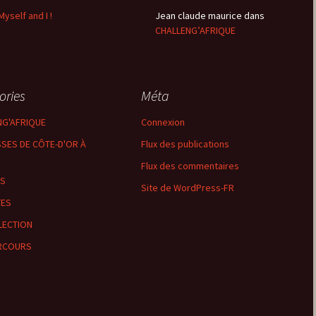
Myself and I !
Jean claude maurice
dans
Sombernon
CHALLENG’AFRIQUE
Souhey >< Pouillenay
Soussey-sur-Brionne
ories
Méta
NG'AFRIQUE
Connexion
St-Anthot
SES DE CÔTE-D'OR À
Flux des publications
St-Hélier >< Chevannay
Flux des commentaires
LS
Site de WordPress-FR
Suze >< Blangey Bas
TES
Teureau de Fache
LECTION
RCOURS
Teureau des Fourches
Thenissey >< Vaubuzin
Toppe au Loup