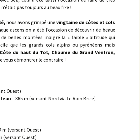
n’était pas toujours au beau fixe !
Éringes
lé,
nous avons grimpé une
vingtaine de côtes et cols
Flavigny-sur-Ozerain
que ascension a été l’occasion de découvrir de beaux
 de belles montées malgré la « faible » altitude qui
l’Arbre Rond
acile que les grands cols alpins ou pyrénéens mais
, Côte du haut du Tot, Chaume du Grand Ventron,
l’Italie
e vous démontrer le contraire !
la Chaleur
la Grande Montagne
ant Ouest)
la Peute Montagne
oteau
– 865 m (versant Nord via Le Rain Brice)
la Rente de l’Union
Lantilly
9 m (versant Ouest)
m (versant Ouest)
le Bochot