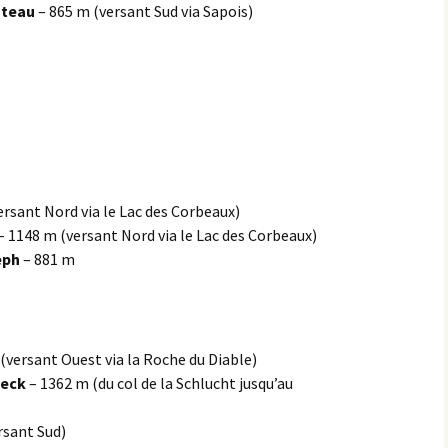
oteau
– 865 m (versant Sud via Sapois)
Montbard >< St-Germain-
lès-Senailly
Nogent-lès-Montbard ><
Villiers
Pierre Pointe
Réservoir de Chazilly
rsant Nord via le Lac des Corbeaux)
– 1148 m (versant Nord via le Lac des Corbeaux)
Saffres
eph
– 881 m
Sainte-Colombe-en-
Auxois
Saunière
(versant Ouest via la Roche du Diable)
neck
– 1362 m (du col de la Schlucht jusqu’au
Sausseau
rsant Sud)
Savigny-sous-Mâlain