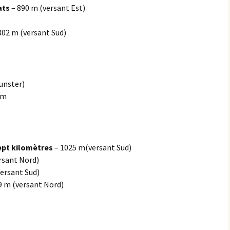
ats
– 890 m (versant Est)
les Hâtes Bermont
802 m (versant Sud)
les Petites Munières
Maligny
unster)
Marcellois
 m
Martrois
Mesmont
ept kilomètres
– 1025 m(versant Sud)
Montagne de Bard
rsant Nord)
ersant Sud)
Montagne de Fontette
9 m (versant Nord)
Montbard
Montbard >< Quincerot