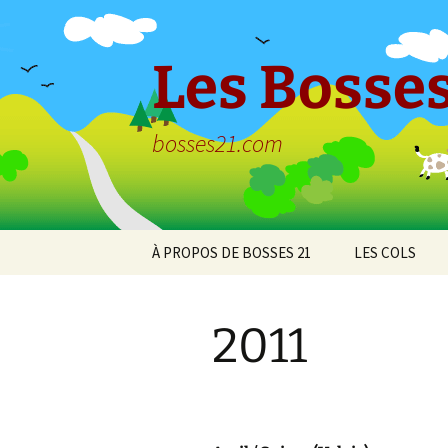
Aller
au
contenu
Les Bosses
bosses21.com
À PROPOS DE BOSSES 21
LES COLS
Politique de
Col de Bessey
confidentialité
Chaume
2011
Col de Clémen
Col de la Croix
l’Ormeau