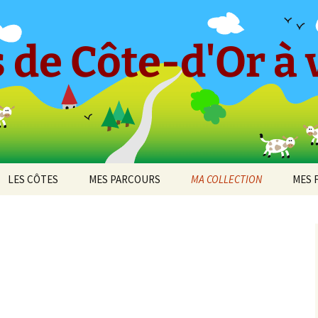
 de Côte-d'Or à v
LES CÔTES
MES PARCOURS
MA COLLECTION
MES 
-en-
CÔTE ET HAUTES CÔTES
Le « Petit Tricot »
Barboron
2010
DE BEAUNE
Parcours 2017 [1]
Bel-Air
2011
cey
CÔTE ET HAUTES CÔTES
Arcenant
DE NUITS
Parcours 2017 [2]
Bouilland
2012
 de
Bruant Est
DIJON
Darois
Parcours 2019 [1]
Bouze-lès-Beaune
2013
Bruant Nord