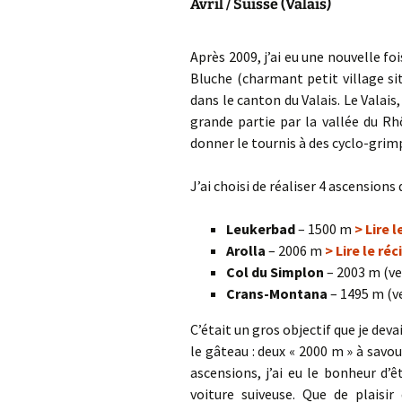
Avril / Suisse (Valais)
Col de la Gour
Col de Pique-
Après 2009, j’ai eu une nouvelle fo
Bluche (charmant petit village si
Col du Penneve
dans le canton du Valais. Le Vala
grande partie par la vallée du Rh
Cols de Leuzeu
donner le tournis à des cyclo-grim
Mialle – de la 
J’ai choisi de réaliser 4 ascensions 
Leukerbad
– 1500 m
> Lire l
Arolla
– 2006 m
> Lire le réc
Col du Simplon
– 2003 m (v
Crans-Montana
– 1495 m (v
C’était un gros objectif que je devai
le gâteau : deux « 2000 m » à savo
ascensions, j’ai eu le bonheur d
voiture suiveuse. Que de plaisi