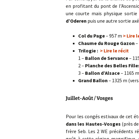
en profitant du pont de l’Ascensio
une courte mais physique sortie
d’Oderen
puis une autre sortie ax
Col du Page
– 957 m
> Lire l
Chaume du Rouge Gazon
–
Trilogie :
> Lire le récit
1 –
Ballon de Servance
– 11
2 –
Planche des Belles Fille
3 –
Ballon d’Alsace
– 1165 
Grand Ballon
– 1325 m (ver
Juillet-Août / Vosges
Pour les congés estivaux de cet été
dans les Hautes-Vosges
(près de
frère Seb. Les 2 WE précédents r
goût à cette région magnifique. A