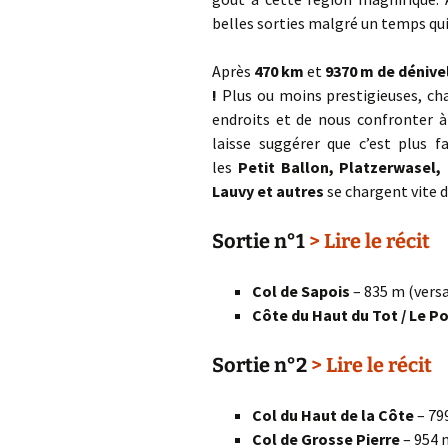
belles sorties malgré un temps qui 
Après
470 km
et
9370 m de dénive
!
Plus ou moins prestigieuses, cha
endroits et de nous confronter à
laisse suggérer que c’est plus f
les
Petit Ballon, Platzerwasel
Lauvy et autres
se chargent vite d
Sortie n°1
> Lire le récit
Col de Sapois
– 835 m (vers
Côte du Haut du Tot / Le P
Sortie n°2
> Lire le récit
Col du Haut de la Côte
– 79
Col de Grosse Pierre
– 954 