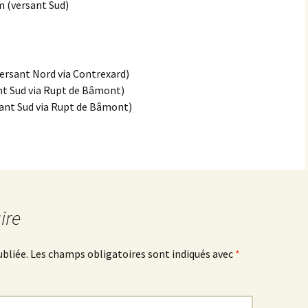
m (versant Sud)
Sombernon
Souhey >< Pouillenay
ersant Nord via Contrexard)
nt Sud via Rupt de Bâmont)
Soussey-sur-Brionne
ant Sud via Rupt de Bâmont)
St-Anthot
St-Hélier >< Chevannay
Suze >< Blangey Bas
ire
Teureau de Fache
Teureau des Fourches
ubliée.
Les champs obligatoires sont indiqués avec
*
Thenissey >< Vaubuzin
Toppe au Loup