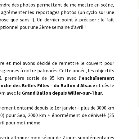
endre des photos permettant de me mettre en scène,
Concœur
Barain
Rente de Collonges
Orches
Curtil-St-Seine
2024
r agrémenter les reportages photos (un cyclo sur une
Détain Est
Bellenot-sous-Pouilly
Roche Aigüe
se que sans !). Un dernier point à préciser : le fait
Pernand-Vergelesses
Cussey-lès-Forges ><
2025
eptionnel pour une 3ème semaine d’avril !
Foncegrive
Détain Ouest
Beurizot
Urcy
St-Romain
Étaules
Ferme de la Buère
Boux-sous-Salmaise ><
Jailly-les-Moulins
Fromenteau
Ferme de Rolle
e et moi avons décidé de remettre le couvert pour
Carrefour du Défens
osgiennes à notre palmarès. Cette année, les objectifs
la Canconnière
Gergeuil _ Poisot
: 1 première sortie de 95 km avec
l’enchaînement
Champ de la Haie
la Jument de Courtivron
nche des Belles Filles – du Ballon d’Alsace
et dès le
Magny-lès-Villers
 km avec le
Grand Ballon depuis Willer-sur-Thur.
Charny
Maison Forestière des
Quemigny-Poisot
Suchots
ement entamé depuis le 1er janvier – plus de 3000 km
Château Loizerolle
000) pour Seb, 2000 km + énormément de dénivelé (25
Reulle-Vergy
Oigny
Châteauneuf
Avril pour moi-même.
Romanée Conti
Panges
Châtellenot
pouvoir allonger mon séjour de 2 jours supplémentaires