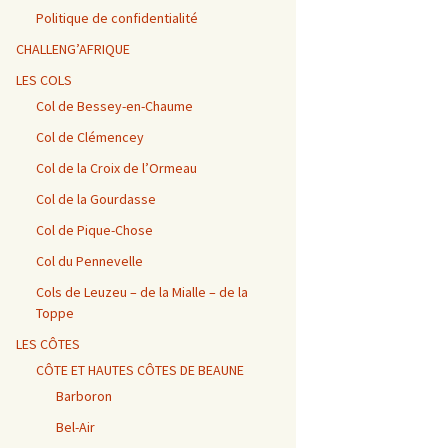
Vosges / Cols du Haut de
Alpes – Marlens / Station
de la Porte et de Beau
Alpes – Embrun / Les
Alpes Chambéry /
la Côte et de la Sclucht,
de la Sambuy
Plan
Gourniers
Montmerlet
Politique de confidentialité
Route des Crêtes, Le
Hohneck, cols de
CHALLENG’AFRIQUE
Bramont et de Grosse
Barillette + Col de la
Alpes – Maurienne /
Alpes / Embrun – Col
Alpes Chambéry / Relais
Pierre
Combe Blanche
Collet de la Madeleine et
Agnel
du Mont du Chat et Col
LES COLS
Col de l’Iseran
du Chat
Col de Bessey-en-Chaume
Vosges / Cols de la
Alpes / Embrun – Col
Col de Clémencey
Burotte, de Lauvy et des
d’Izoard
Alpes Chambéry / Cols du
Hayes
Frêne, du Lindar et des
Prés
Col de la Croix de l’Ormeau
Col de la Gourdasse
Alpes Chambéry /
Pragondran
Col de Pique-Chose
Col du Pennevelle
Cols de Leuzeu – de la Mialle – de la
Toppe
LES CÔTES
CÔTE ET HAUTES CÔTES DE BEAUNE
Barboron
Bel-Air