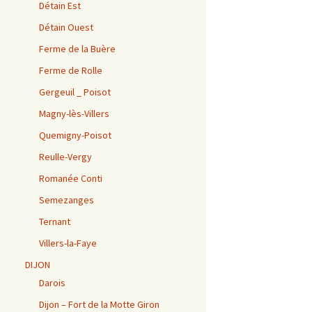
Détain Est
Détain Ouest
Ferme de la Buère
Ferme de Rolle
Gergeuil _ Poisot
Magny-lès-Villers
Quemigny-Poisot
Reulle-Vergy
Romanée Conti
Semezanges
Ternant
Villers-la-Faye
DIJON
Darois
Dijon – Fort de la Motte Giron