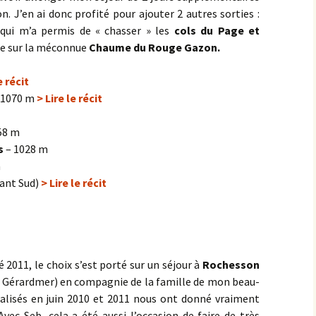
n. J’en ai donc profité pour ajouter 2 autres sorties :
Semezanges
Pasques
Chaudenay-le-Château
 qui m’a permis de « chasser » les
cols du Page et
Ternant
Saulx-le-Duc
ée sur la méconnue
Chaume du Rouge Gazon.
Civry-en-Montagne
Villers-la-Faye
Saussy
e récit
Col de Viécourt
 1070 m
> Lire le récit
Sources de la Seine
Combe de Bouzot
58 m
St-Germain
s
– 1028 m
Combe Jean Moreau
m
Val de la Saule
sant Sud)
> Lire le récit
Croix de Villy
Val-Suzon
Croix Saint-Thomas
Vernois-les-Vesvres ><
Cruchy
Boussenois
 2011, le choix s’est porté sur un séjour à
Rochesson
Dampierre-en-Montagne
Vesvrotte
 Gérardmer) en compagnie de la famille de mon beau-
éalisés en juin 2010 et 2011 nous ont donné vraiment
Écorsaint
vec Seb, cela a été aussi l’occasion de faire de très