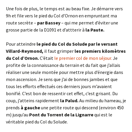
Une fois de plus, le temps est au beau fixe. Je démarre vers
9h et file vers le pied du Col d’Ornon en empruntant ma
route secrète –
par Bassey
– qui me permet d’éviter une
grosse partie de la D1091 et d’attterir à
la Paute.
Pour atteindre
le pied du Col du Solude par le versant
Villard-Reymond,
il faut grimper
les premiers kilomètres
du Col d’Ornon.
C’était
le premier col de mon séjour.
Je
profite de la connaissance du terrain et du fait que j’allais
réaliser une seule montée pour mettre plus d’énergie dans
mon ascension. Je sens que j’ai de bonnes jambes et que
tous les efforts effectués ces derniers jours m’avaient
bonifié. C’est bon de ressentir cet effet, c’est grisant. Du
coup, j’atteins rapidement
la Palud.
Au milieu du hameau, je
prends
à gauche
une petite route qui descend (environ 450
m) jusqu’au
Pont du Torrent de la Lignarre
qui est le
véritable pied du Col du Solude.