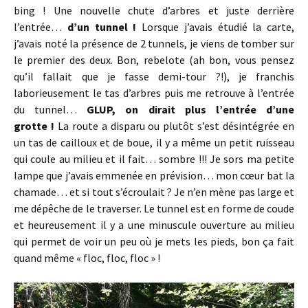
bing ! Une nouvelle chute d’arbres et juste derrière
l’entrée…
d’un tunnel !
Lorsque j’avais étudié la carte,
j’avais noté la présence de 2 tunnels, je viens de tomber sur
le premier des deux. Bon, rebelote (ah bon, vous pensez
qu’il fallait que je fasse demi-tour ?!), je franchis
laborieusement le tas d’arbres puis me retrouve à l’entrée
du tunnel…
GLUP, on dirait plus l’entrée d’une
grotte !
La route a disparu ou plutôt s’est désintégrée en
un tas de cailloux et de boue, il y a même un petit ruisseau
qui coule au milieu et il fait… sombre !!! Je sors ma petite
lampe que j’avais emmenée en prévision… mon cœur bat la
chamade… et si tout s’écroulait ? Je n’en mène pas large et
me dépêche de le traverser. Le tunnel est en forme de coude
et heureusement il y a une minuscule ouverture au milieu
qui permet de voir un peu où je mets les pieds, bon ça fait
quand même « floc, floc, floc » !