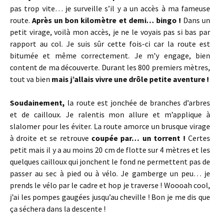
pas trop vite… je surveille s’il y a un accès à ma fameuse
route.
Après un bon kilomètre et demi… bingo !
Dans un
petit virage, voilà mon accès, je ne le voyais pas si bas par
rapport au col. Je suis sûr cette fois-ci car la route est
bitumée et même correctement. Je m’y engage, bien
content de ma découverte. Durant les 800 premiers mètres,
tout va bien
mais j’allais vivre une drôle petite aventure !
Soudainement,
la route est jonchée de branches d’arbres
et de cailloux. Je ralentis mon allure et m’applique à
slalomer pour les éviter. La route amorce un brusque virage
à droite et se retrouve
coupée par… un torrent !
Certes
petit mais il y a au moins 20 cm de flotte sur 4 mètres et les
quelques cailloux qui jonchent le fond ne permettent pas de
passer au sec à pied ou à vélo. Je gamberge un peu… je
prends le vélo par le cadre et hop je traverse ! Woooah cool,
j’ai les pompes gaugées jusqu’au cheville ! Bon je me dis que
ça séchera dans la descente !