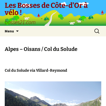
Aller
Les Bosses de Côte-d'Or à
au
vélo !
contenu
bosses21.com
Recherc
Menu
Alpes – Oisans / Col du Solude
Col du Solude via Villard-Reymond