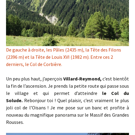
De gauche à droite, les Pâles (2435 m), la Tête des Filons
(2396 m) et la Tête de Louis XVI (1982 m). Entre ces 2
derniers, le Col de Corbière.
Un peu plus haut, j’aperçois
Villard-Reymond,
c’est bientôt
la fin de l’ascension. Je prends la petite route qui passe sous
le village et qui permet d’atteindre
le Col du
Solude.
Rebonjour toi ! Quel plaisir, c’est vraiment le plus
joli col de l’Oisans ! Je me pose sur un banc et profite à
nouveau du magnifique panorama sur le Massif des Grandes
Rousses.