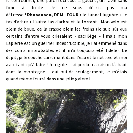
le contourner, une paroi rocheuse à gauche, un ravin sans
fond à droite. Je ne vous décris pas ma
détresse !
Rhaaaaaaa, DEMI-TOUR :
le tunnel lugubre + le
tas d’arbre + l’autre tas d’arbre et le torrent ! Mon vélo est
plein de boue, de la crasse plein les freins (je suis sûr que
certains d’entre vous crieraient « sacrilège » ! mais mon
Lapierre est un guerrier indestructible, je l’ai emmené dans
des coins improbables et il m’a toujours été fidèle). De
dépit, je le couche carrément dans l’eau et le nettoie et moi
avec tant qu’à faire ! Je rigole… ai perdu ma raison là-haut
dans la montagne… oui oui de soulagement, je m’étais
quand même fourré dans une jolie galère !