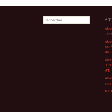
Rechercher :
Art
Alpe
1/2 
Alpe
souf
du S
Alpe
Jura
d’E
Alpe
cols
Me, 