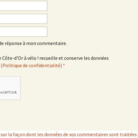
Éringes
Flavigny-sur-Ozerain
l’Arbre Rond
 de réponse à mon commentaire.
l’Italie
 Côte-d'Or à vélo ! recueille et conserve les données
.
(Politique de confidentialité)
*
la Chaleur
la Grande Montagne
la Peute Montagne
la Rente de l’Union
Lantilly
s sur la façon dont les données de vos commentaires sont traitées
.
le Bochot