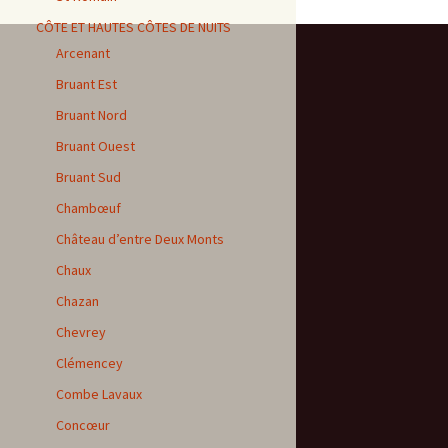
CÔTE ET HAUTES CÔTES DE NUITS
Arcenant
Bruant Est
Bruant Nord
Bruant Ouest
Bruant Sud
Chambœuf
Château d’entre Deux Monts
Chaux
Chazan
Chevrey
Clémencey
Combe Lavaux
Concœur