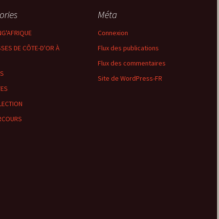
ories
Méta
Montbard >< St-Germain-
lès-Senailly
NG'AFRIQUE
Connexion
SES DE CÔTE-D'OR À
Flux des publications
Nogent-lès-Montbard ><
Villiers
Flux des commentaires
LS
Pierre Pointe
Site de WordPress-FR
TES
Réservoir de Chazilly
LECTION
RCOURS
Saffres
Sainte-Colombe-en-
Auxois
Saunière
Sausseau
Savigny-sous-Mâlain