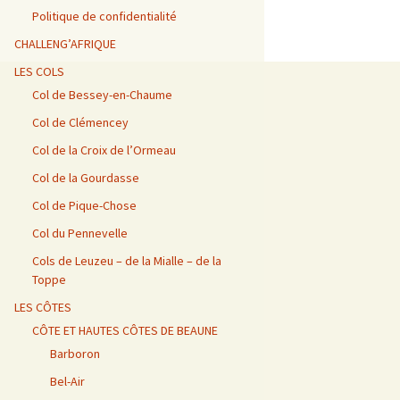
Vosges / Cols du Haut de
Alpes – Marlens / Station
de la Porte et de Beau
Alpes – Embrun / Les
Alpes Chambéry /
la Côte et de la Sclucht,
de la Sambuy
Plan
Gourniers
Montmerlet
Politique de confidentialité
Route des Crêtes, Le
Hohneck, cols de
CHALLENG’AFRIQUE
Bramont et de Grosse
Barillette + Col de la
Alpes – Maurienne /
Alpes / Embrun – Col
Alpes Chambéry / Relais
Pierre
Combe Blanche
Collet de la Madeleine et
Agnel
du Mont du Chat et Col
LES COLS
Col de l’Iseran
du Chat
Col de Bessey-en-Chaume
Vosges / Cols de la
Alpes / Embrun – Col
Col de Clémencey
Burotte, de Lauvy et des
d’Izoard
Alpes Chambéry / Cols du
Hayes
Frêne, du Lindar et des
Prés
Col de la Croix de l’Ormeau
Col de la Gourdasse
Alpes Chambéry /
Pragondran
Col de Pique-Chose
Col du Pennevelle
Cols de Leuzeu – de la Mialle – de la
Toppe
LES CÔTES
CÔTE ET HAUTES CÔTES DE BEAUNE
Barboron
Bel-Air