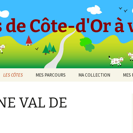
 de Côte-d'Or à v
LES CÔTES
MES PARCOURS
MA COLLECTION
MES 
-en-
CÔTE ET HAUTES CÔTES
Le « Petit Tricot »
Barboron
2010
DE BEAUNE
E VAL DE
Parcours 2017 [1]
Bel-Air
2011
cey
CÔTE ET HAUTES CÔTES
Arcenant
DE NUITS
Parcours 2017 [2]
Bouilland
2012
 de
Bruant Est
DIJON
Darois
Parcours 2019 [1]
Bouze-lès-Beaune
2013
Bruant Nord