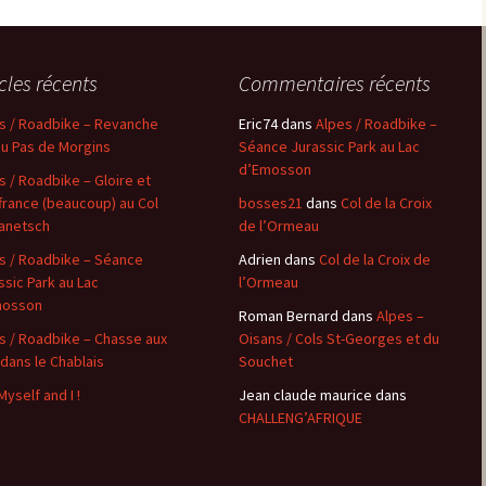
les Hâtes Bermont
icles récents
Commentaires récents
les Petites Munières
s / Roadbike – Revanche
Eric74
dans
Alpes / Roadbike –
Maligny
au Pas de Morgins
Séance Jurassic Park au Lac
d’Emosson
s / Roadbike – Gloire et
Marcellois
france (beaucoup) au Col
bosses21
dans
Col de la Croix
anetsch
de l’Ormeau
Martrois
s / Roadbike – Séance
Adrien
dans
Col de la Croix de
ssic Park au Lac
l’Ormeau
Mesmont
mosson
Roman Bernard
dans
Alpes –
Montagne de Bard
s / Roadbike – Chasse aux
Oisans / Cols St-Georges et du
 dans le Chablais
Souchet
Montagne de Fontette
Myself and I !
Jean claude maurice
dans
CHALLENG’AFRIQUE
Montbard
Montbard >< Quincerot