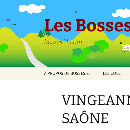
Aller
au
contenu
Les Bosses
bosses21.com
À PROPOS DE BOSSES 21
LES COLS
Politique de
Col de Bessey
confidentialité
Chaume
VINGEANN
Col de Clémen
SAÔNE
Col de la Croix
l’Ormeau