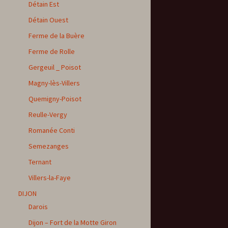
Détain Est
Détain Ouest
Ferme de la Buère
Ferme de Rolle
Gergeuil _ Poisot
Magny-lès-Villers
Quemigny-Poisot
Reulle-Vergy
Romanée Conti
Semezanges
Ternant
Villers-la-Faye
DIJON
Darois
Dijon – Fort de la Motte Giron