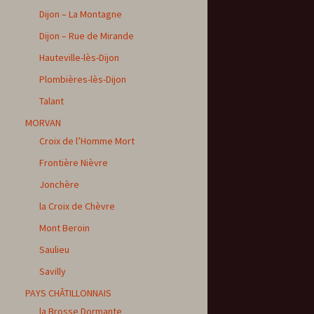
Dijon – La Montagne
Dijon – Rue de Mirande
Hauteville-lès-Dijon
Plombières-lès-Dijon
Talant
MORVAN
Croix de l’Homme Mort
Frontière Nièvre
Jonchère
la Croix de Chèvre
Mont Beroin
Saulieu
Savilly
PAYS CHÂTILLONNAIS
la Brosse Dormante