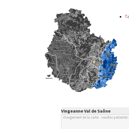
Col de la Gour
Ta
Col de Pique-
Col du Penneve
Cols de Leuzeu
Mialle – de la 
Vingeanne Val de Saône
chargement de la carte - veuillez patienter..