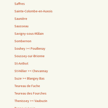
Saffres
Sainte-Colombe-en-Auxois
Saunière
Sausseau
Savigny-sous-Mâlain
Sombernon
Souhey >< Pouillenay
Soussey-sur-Brionne
St-Anthot
St-Hélier >< Chevannay
Suze >< Blangey Bas
Teureau de Fache
Teureau des Fourches
Thenissey >< Vaubuzin