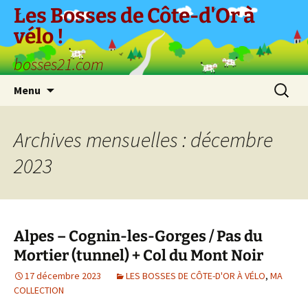
Aller
Les Bosses de Côte-d'Or à
au
vélo !
contenu
bosses21.com
Recherc
Menu
Archives mensuelles : décembre
2023
Alpes – Cognin-les-Gorges / Pas du
Mortier (tunnel) + Col du Mont Noir
17 décembre 2023
LES BOSSES DE CÔTE-D'OR À VÉLO
,
MA
COLLECTION