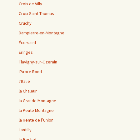
Croix de Villy
Croix Saint-Thomas
Cruchy
Dampierre-en-Montagne
Écorsaint
Éringes
Flavigny-sur-Ozerain
l’Arbre Rond
l’Italie
la Chaleur
la Grande Montagne
la Peute Montagne
la Rente de l’Union
Lantilly
le Bochot