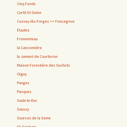
Cinq Fonds
Curtil-St-Seine
Cussey-lès-Forges >< Foncegrive
Étaules
Fromenteau
la Canconnière
la Jument de Courtivron
Maison Forestière des Suchots
Oigny
Panges
Pasques
Saulx-le-Duc
Saussy
Sources de la Seine
St-Germain