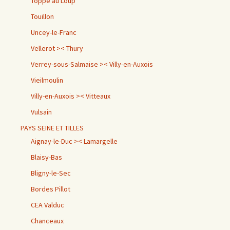
Toppe au Loup
Touillon
Uncey-le-Franc
Vellerot >< Thury
Verrey-sous-Salmaise >< Villy-en-Auxois
Vieilmoulin
Villy-en-Auxois >< Vitteaux
Vulsain
PAYS SEINE ET TILLES
Aignay-le-Duc >< Lamargelle
Blaisy-Bas
Bligny-le-Sec
Bordes Pillot
CEA Valduc
Chanceaux