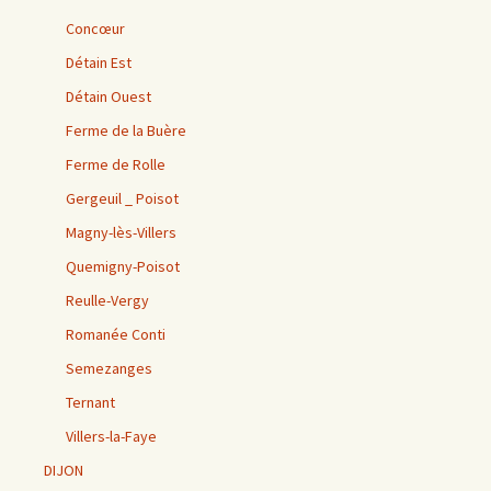
Concœur
Détain Est
Détain Ouest
Ferme de la Buère
Ferme de Rolle
Gergeuil _ Poisot
Magny-lès-Villers
Quemigny-Poisot
Reulle-Vergy
Romanée Conti
Semezanges
Ternant
Villers-la-Faye
DIJON