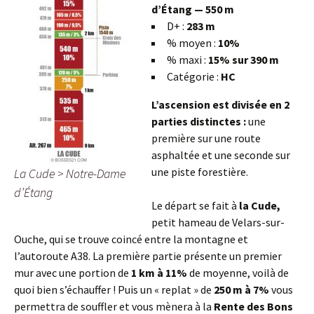
d’Étang — 550 m
D+ :
283 m
% moyen :
10%
% maxi :
15% sur 390 m
Catégorie :
HC
L’ascension est divisée en 2
parties distinctes :
une
première sur une route
asphaltée et une seconde sur
une piste forestière.
La Cude > Notre-Dame
d’Étang
Le départ se fait à
la Cude,
petit hameau de Velars-sur-
Ouche, qui se trouve coincé entre la montagne et
l’autoroute A38. La première partie présente un premier
mur avec une portion de
1 km à 11%
de moyenne, voilà de
quoi bien s’échauffer ! Puis un « replat » de
250 m à 7%
vous
permettra de souffler et vous mènera à la
Rente des Bons