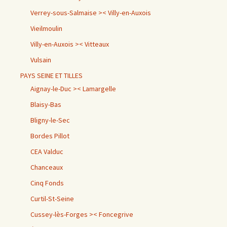
Verrey-sous-Salmaise >< Villy-en-Auxois
Vieilmoulin
Villy-en-Auxois >< Vitteaux
Vulsain
PAYS SEINE ET TILLES
Aignay-le-Duc >< Lamargelle
Blaisy-Bas
Bligny-le-Sec
Bordes Pillot
CEA Valduc
Chanceaux
Cinq Fonds
Curtil-St-Seine
Cussey-lès-Forges >< Foncegrive