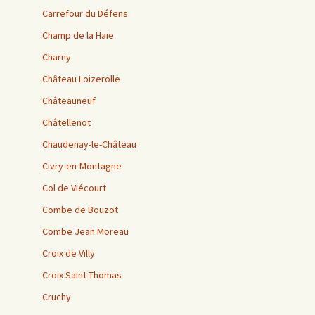
Carrefour du Défens
Champ de la Haie
Charny
Château Loizerolle
Châteauneuf
Châtellenot
Chaudenay-le-Château
Civry-en-Montagne
Col de Viécourt
Combe de Bouzot
Combe Jean Moreau
Croix de Villy
Croix Saint-Thomas
Cruchy