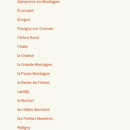
Dampierre-en-Montagne
Écorsaint
Éringes
Flavigny-sur-Ozerain
l’Arbre Rond
l’Italie
la Chaleur
la Grande Montagne
la Peute Montagne
la Rente de l’Union
Lantilly
le Bochot
les Hâtes Bermont
les Petites Munières
Maligny