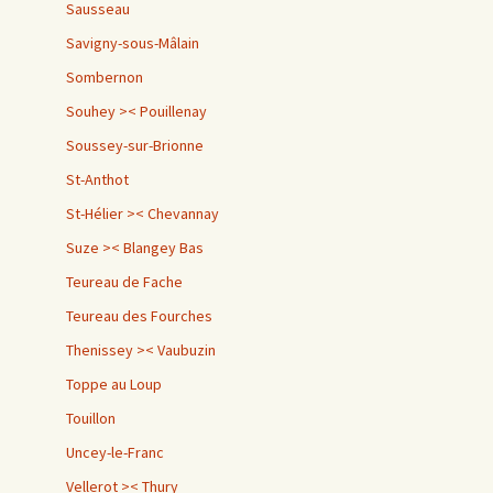
Sausseau
Savigny-sous-Mâlain
Sombernon
Souhey >< Pouillenay
Soussey-sur-Brionne
St-Anthot
St-Hélier >< Chevannay
Suze >< Blangey Bas
Teureau de Fache
Teureau des Fourches
Thenissey >< Vaubuzin
Toppe au Loup
Touillon
Uncey-le-Franc
Vellerot >< Thury