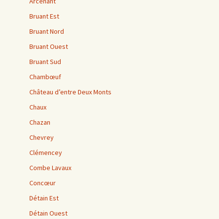
Arcenant
Bruant Est
Bruant Nord
Bruant Ouest
Bruant Sud
Chambœuf
Château d’entre Deux Monts
Chaux
Chazan
Chevrey
Clémencey
Combe Lavaux
Concœur
Détain Est
Détain Ouest