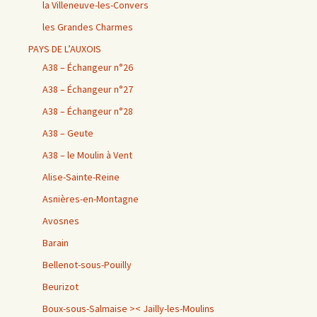
la Villeneuve-les-Convers
les Grandes Charmes
PAYS DE L’AUXOIS
A38 – Échangeur n°26
A38 – Échangeur n°27
A38 – Échangeur n°28
A38 – Geute
A38 – le Moulin à Vent
Alise-Sainte-Reine
Asnières-en-Montagne
Avosnes
Barain
Bellenot-sous-Pouilly
Beurizot
Boux-sous-Salmaise >< Jailly-les-Moulins