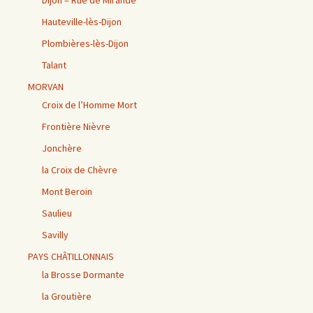
Dijon – Rue de Mirande
Hauteville-lès-Dijon
Plombières-lès-Dijon
Talant
MORVAN
Croix de l’Homme Mort
Frontière Nièvre
Jonchère
la Croix de Chèvre
Mont Beroin
Saulieu
Savilly
PAYS CHÂTILLONNAIS
la Brosse Dormante
la Groutière