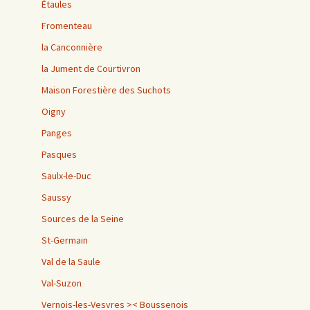
Étaules
Fromenteau
la Canconnière
la Jument de Courtivron
Maison Forestière des Suchots
Oigny
Panges
Pasques
Saulx-le-Duc
Saussy
Sources de la Seine
St-Germain
Val de la Saule
Val-Suzon
Vernois-les-Vesvres >< Boussenois