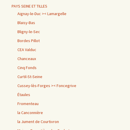
PAYS SEINE ET TILLES
Aignay-le-Duc >< Lamargelle
Blaisy-Bas
Bligny-le-Sec
Bordes Pillot
CEA Valduc
Chanceaux
Cinq Fonds
Curtil-St-Seine
Cussey-lès-Forges >< Foncegrive
Étaules
Fromenteau
la Canconnière
la Jument de Courtivron