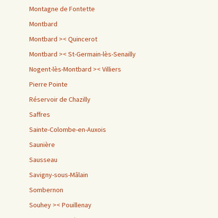
Montagne de Fontette
Montbard
Montbard >< Quincerot
Montbard >< St-Germain-lès-Senailly
Nogent-lès-Montbard >< Villiers
Pierre Pointe
Réservoir de Chazilly
Saffres
Sainte-Colombe-en-Auxois
Saunière
Sausseau
Savigny-sous-Mâlain
Sombernon
Souhey >< Pouillenay