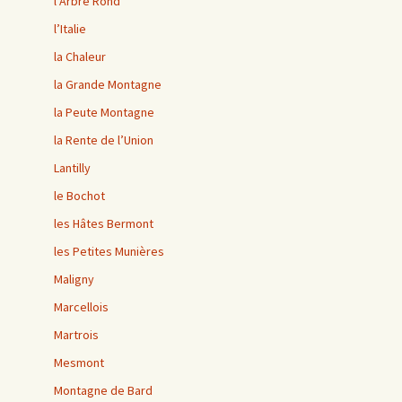
l’Arbre Rond
l’Italie
la Chaleur
la Grande Montagne
la Peute Montagne
la Rente de l’Union
Lantilly
le Bochot
les Hâtes Bermont
les Petites Munières
Maligny
Marcellois
Martrois
Mesmont
Montagne de Bard