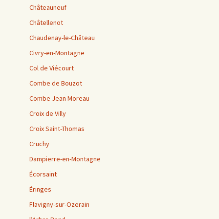
Châteauneuf
Châtellenot
Chaudenay-le-Château
Civry-en-Montagne
Col de Viécourt
Combe de Bouzot
Combe Jean Moreau
Croix de Villy
Croix Saint-Thomas
Cruchy
Dampierre-en-Montagne
Écorsaint
Éringes
Flavigny-sur-Ozerain