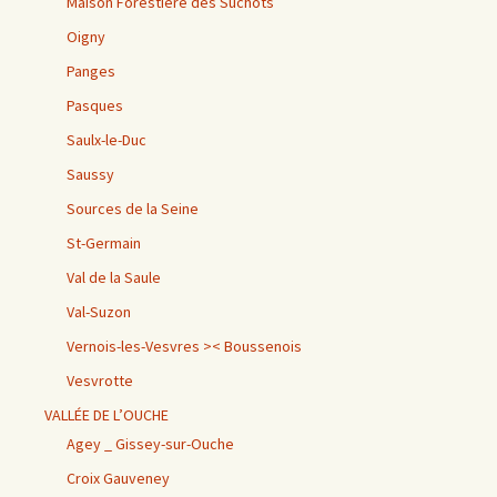
Maison Forestière des Suchots
Oigny
Panges
Pasques
Saulx-le-Duc
Saussy
Sources de la Seine
St-Germain
Val de la Saule
Val-Suzon
Vernois-les-Vesvres >< Boussenois
Vesvrotte
VALLÉE DE L’OUCHE
Agey _ Gissey-sur-Ouche
Croix Gauveney