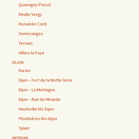
Quemigny-Poisot
Reulle-Vergy
Romanée Conti
Semezanges
Ternant
Villers-la-Faye
DIJON
Darois
Dijon – Fort de la Motte Giron
Dijon – La Montagne
Dijon – Rue de Mirande
Hauteville-lès-Dijon
Plombières-lès-Dijon
Talant
MORVAN