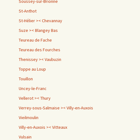
Soussey-sur-Brionne
St-Anthot
St-Hélier >< Chevannay
Suze >< Blangey Bas
Teureau de Fache
Teureau des Fourches
Thenissey >< Vaubuzin
Toppe au Loup
Touillon
Uncey-le-Franc
Vellerot >< Thury
Verrey-sous-Salmaise >< Villy-en-Auxois
Vieilmoulin
Villy-en-Auxois >< Vitteaux
Vulsain