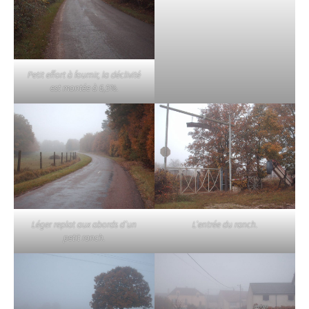
Petit effort à fournir, la déclivité
est montée à 6,5%.
Léger replat aux abords d’un
L’entrée du ranch.
petit ranch.