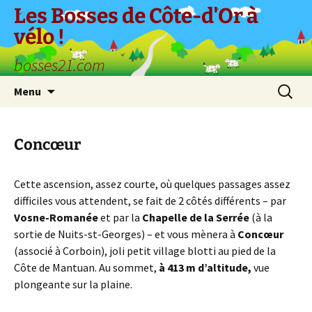
Aller
Les Bosses de Côte-d'Or à
au
vélo !
contenu
bosses21.com
Recherc
Menu
Concœur
Cette ascension, assez courte, où quelques passages assez
difficiles vous attendent, se fait de 2 côtés différents – par
Vosne-Romanée
et par la
Chapelle de la Serrée
(à la
sortie de Nuits-st-Georges) – et vous mènera à
Concœur
(associé à Corboin), joli petit village blotti au pied de la
Côte de Mantuan. Au sommet,
à 413 m d’altitude,
vue
plongeante sur la plaine.