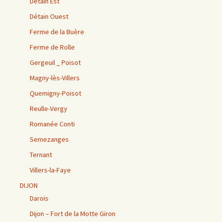
Détain Est
Détain Ouest
Ferme de la Buère
Ferme de Rolle
Gergeuil _ Poisot
Magny-lès-Villers
Quemigny-Poisot
Reulle-Vergy
Romanée Conti
Semezanges
Ternant
Villers-la-Faye
DIJON
Darois
Dijon – Fort de la Motte Giron