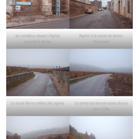
Au carrefour devant l’église,
Replat à la sortie de Vosne-
prendre à droite.
Romanée.
La route file au milieu des vignes.
La pente est encore assez douce
avec 3,5%.