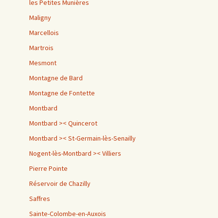
les Petites Munières
Maligny
Marcellois
Martrois
Mesmont
Montagne de Bard
Montagne de Fontette
Montbard
Montbard >< Quincerot
Montbard >< St-Germain-lès-Senailly
Nogent-lès-Montbard >< Villiers
Pierre Pointe
Réservoir de Chazilly
Saffres
Sainte-Colombe-en-Auxois