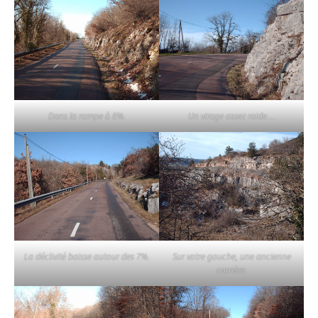
Dans la rampe à 8%.
Un virage assez raide…
La déclivité baisse autour des 7%.
Sur votre gauche, une ancienne
carrière.