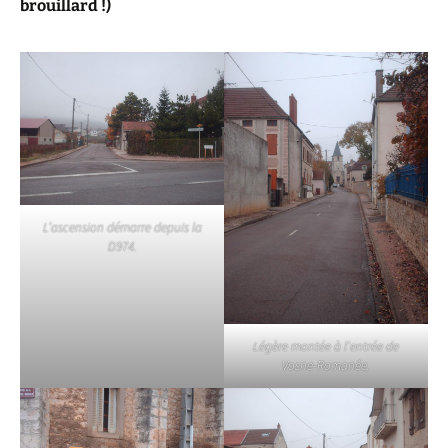
brouillard !)
L’ascension démarre depuis la
D974.
Légère montée à l’entrée de
Vosne-Romanée.