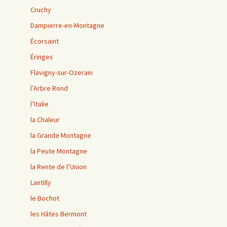
Cruchy
Dampierre-en-Montagne
Écorsaint
Éringes
Flavigny-sur-Ozerain
l’Arbre Rond
l’Italie
la Chaleur
la Grande Montagne
la Peute Montagne
la Rente de l’Union
Lantilly
le Bochot
les Hâtes Bermont