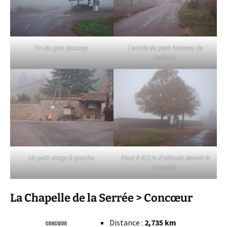
Fin du gros passage.
L’entrée du petit hameau de
Corboin.
Un petit virage à gauche.
Final à 413 m d’altitude devant le
cimetière.
La Chapelle de la Serrée > Concœur
Distance :
2,735 km