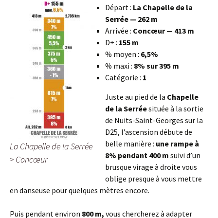
Départ :
La Chapelle de la
Serrée — 262 m
Arrivée :
Concœur — 413 m
D+ :
155 m
% moyen :
6,5%
% maxi :
8% sur 395 m
Catégorie :
1
Juste au pied de la
Chapelle
de la Serrée
située à la sortie
de Nuits-Saint-Georges sur la
D25, l’ascension débute de
belle manière :
une rampe à
La Chapelle de la Serrée
8% pendant 400 m
suivi d’un
> Concœur
brusque virage à droite vous
oblige presque à vous mettre
en danseuse pour quelques mètres encore.
Puis pendant environ
800 m,
vous chercherez à adapter