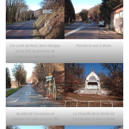
À la sortie de Nuits-Saint-Georges,
Prendre la voie à droite.
sur la D25, la direction de
Concœur est bien indiquée.
Au pied de l’ascension se
La Chapelle de la Serrée est
présente une belle rampe à 8% !
cachée dans le bois à droite.