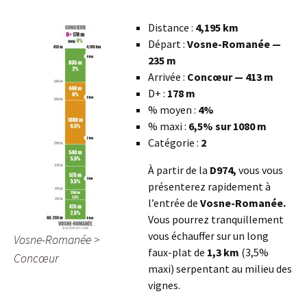
Distance :
4,195 km
Départ :
Vosne-Romanée —
235 m
Arrivée :
Concœur — 413 m
D+ :
178 m
% moyen :
4%
% maxi :
6,5% sur 1080 m
Catégorie :
2
À partir de la
D974,
vous vous
présenterez rapidement à
l’entrée de
Vosne-Romanée.
Vous pourrez tranquillement
vous échauffer sur un long
Vosne-Romanée >
faux-plat de
1,3 km
(3,5%
Concœur
maxi) serpentant au milieu des
vignes.