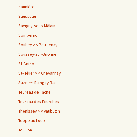
Saunière
Sausseau
Savigny-sous-Mâlain
Sombernon
Souhey >< Pouillenay
Soussey-sur-Brionne
St-Anthot
St-Hélier >< Chevannay
Suze >< Blangey Bas
Teureau de Fache
Teureau des Fourches
Thenissey >< Vaubuzin
Toppe au Loup
Touillon