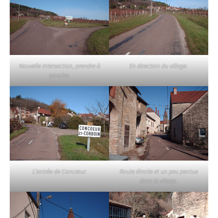
Nouvelle intersection, prendre à
En direction du village.
gauche.
L’entrée de Concœur.
Route étroite et un peu pentue
dans le village.