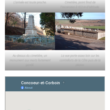
L’arrivée est toute proche.
Cimetière, point final de
l’ascension à 413 m d’altitude.
Au-dessus du cimetière, un
La vue porte assez loin sur les
monument aux morts fortement
contreforts de la Côte puis de la
gardé.
plaine.