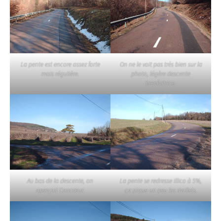
La pente est encore assez forte
On ne le voit pas très bien sur la
mais régulière.
photo, légère descente
bienfaitrice.
Au bas de la descente, on
La pente se redresse illico à 5%,
aperçoit Concœur.
ça pique un peu les mollets.