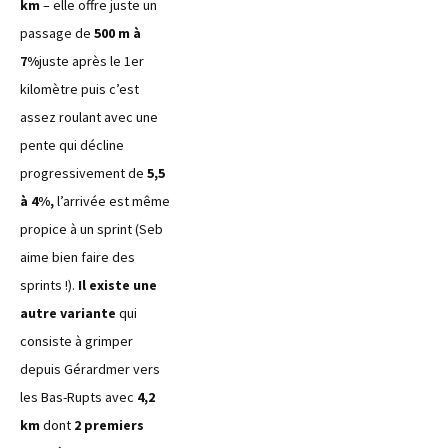
km
– elle offre juste un
passage de
500 m à
7%
juste après le 1er
kilomètre puis c’est
assez roulant avec une
pente qui décline
progressivement de
5,5
à 4%,
l’arrivée est même
propice à un sprint (Seb
aime bien faire des
sprints !).
Il existe une
autre variante
qui
consiste à grimper
depuis Gérardmer vers
les Bas-Rupts avec
4,2
km
dont
2 premiers