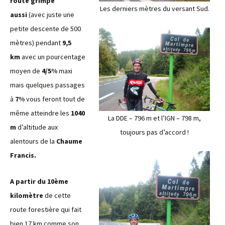
route grimpe
Les derniers mètres du versant Sud.
aussi
(avec juste une
petite descente de 500
mètres) pendant
9,5
km
avec un pourcentage
moyen de
4/5%
maxi
mais quelques passages
à
7%
vous feront tout de
même atteindre les
1040
La DDE – 796 m et l’IGN – 798 m,
m
d’altitude aux
toujours pas d’accord !
alentours de la
Chaume
Francis.
A partir du 10ème
kilomètre
de cette
route forestière qui fait
bien 17 km comme son