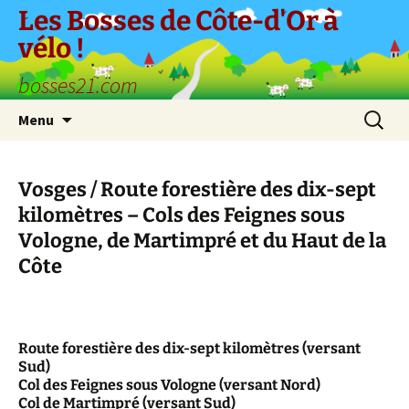
Aller
Les Bosses de Côte-d'Or à
au
vélo !
contenu
bosses21.com
Recherc
Menu
Vosges / Route forestière des dix-sept
kilomètres – Cols des Feignes sous
Vologne, de Martimpré et du Haut de la
Côte
Route forestière des dix-sept kilomètres (versant
Sud)
Col des Feignes sous Vologne (versant Nord)
Col de Martimpré (versant Sud)