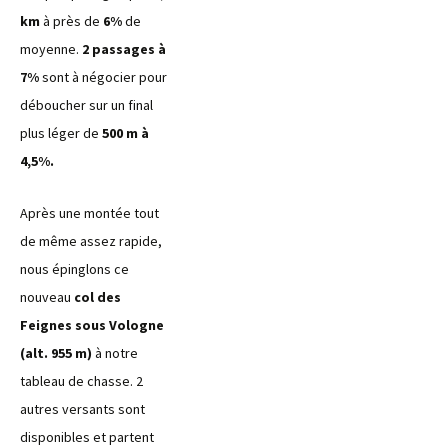
km
à près de
6%
de
moyenne.
2 passages à
7%
sont à négocier pour
déboucher sur un final
plus léger de
500 m à
4,5%.
Après une montée tout
de même assez rapide,
nous épinglons ce
nouveau
col des
Feignes sous Vologne
(alt. 955 m)
à notre
tableau de chasse. 2
autres versants sont
disponibles et partent