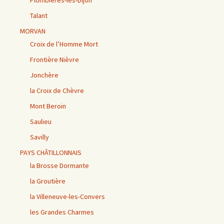
Plombières-lès-Dijon
Talant
MORVAN
Croix de l’Homme Mort
Frontière Nièvre
Jonchère
la Croix de Chèvre
Mont Beroin
Saulieu
Savilly
PAYS CHÂTILLONNAIS
la Brosse Dormante
la Groutière
la Villeneuve-les-Convers
les Grandes Charmes