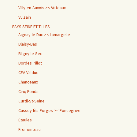
Villy-en-Auxois >< Vitteaux
Vulsain
PAYS SEINE ET TILLES
Aignay-le-Duc >< Lamargelle
Blaisy-Bas
Bligny-le-Sec
Bordes Pillot
CEA Valduc
Chanceaux
Cinq Fonds
Curtil-St-Seine
Cussey-lès-Forges >< Foncegrive
Étaules
Fromenteau