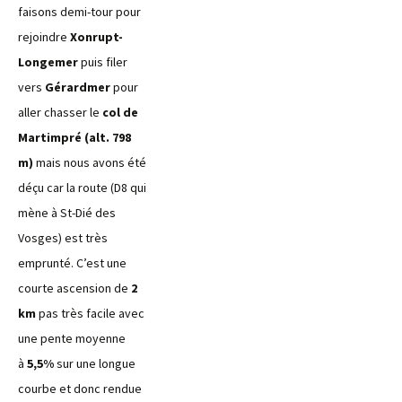
faisons demi-tour pour
rejoindre
Xonrupt-
Longemer
puis filer
vers
Gérardmer
pour
aller chasser le
col de
Martimpré (alt. 798
m)
mais nous avons été
déçu car la route (D8 qui
mène à St-Dié des
Vosges) est très
emprunté. C’est une
courte ascension de
2
km
pas très facile avec
une pente moyenne
à
5,5%
sur une longue
courbe et donc rendue