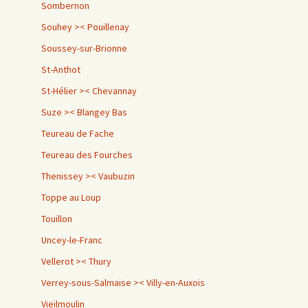
Sombernon
Souhey >< Pouillenay
Soussey-sur-Brionne
St-Anthot
St-Hélier >< Chevannay
Suze >< Blangey Bas
Teureau de Fache
Teureau des Fourches
Thenissey >< Vaubuzin
Toppe au Loup
Touillon
Uncey-le-Franc
Vellerot >< Thury
Verrey-sous-Salmaise >< Villy-en-Auxois
Vieilmoulin