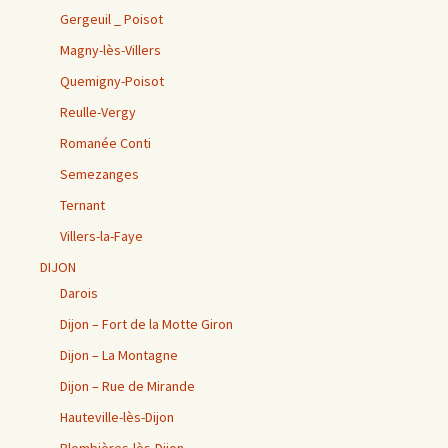
Gergeuil _ Poisot
Magny-lès-Villers
Quemigny-Poisot
Reulle-Vergy
Romanée Conti
Semezanges
Ternant
Villers-la-Faye
DIJON
Darois
Dijon – Fort de la Motte Giron
Dijon – La Montagne
Dijon – Rue de Mirande
Hauteville-lès-Dijon