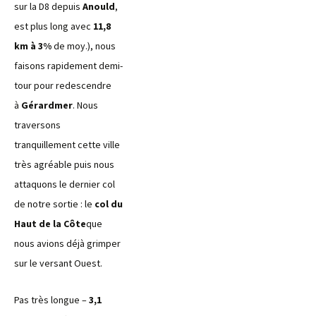
sur la D8 depuis
Anould
,
est plus long avec
11,8
km à 3%
de moy.), nous
faisons rapidement demi-
tour pour redescendre
à
Gérardmer
. Nous
traversons
tranquillement cette ville
très agréable puis nous
attaquons le dernier col
de notre sortie : le
col du
Haut de la Côte
que
nous avions déjà grimper
sur le versant Ouest.
Pas très longue –
3,1