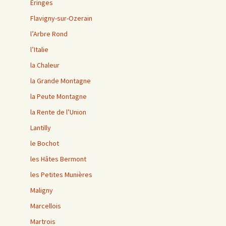
Éringes
Flavigny-sur-Ozerain
l’Arbre Rond
l’Italie
la Chaleur
la Grande Montagne
la Peute Montagne
la Rente de l’Union
Lantilly
le Bochot
les Hâtes Bermont
les Petites Munières
Maligny
Marcellois
Martrois