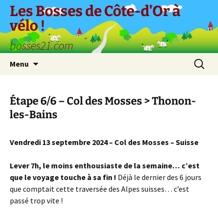
Aller
Les Bosses de Côte-d'Or à
au
vélo !
contenu
bosses21.com
Recherc
Menu
Étape 6/6 – Col des Mosses > Thonon-
les-Bains
Vendredi 13 septembre 2024 – Col des Mosses – Suisse
Lever 7h, le moins enthousiaste de la semaine… c’est
que le voyage touche à sa fin !
Déjà le dernier des 6 jours
que comptait cette traversée des Alpes suisses… c’est
passé trop vite !