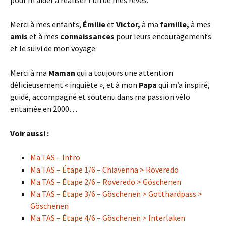
pour m’aider à réaliser l’un de mes rêves.
Merci à mes enfants,
Émilie
et
Victor,
à ma
famille,
à mes
amis
et à mes
connaissances
pour leurs encouragements
et le suivi de mon voyage.
Merci à ma
Maman
qui a toujours une attention
délicieusement « inquiète », et à mon
Papa
qui m’a inspiré,
guidé, accompagné et soutenu dans ma passion vélo
entamée en 2000…
Voir aussi :
Ma TAS – Intro
Ma TAS – Étape 1/6 – Chiavenna > Roveredo
Ma TAS – Étape 2/6 – Roveredo > Göschenen
Ma TAS – Étape 3/6 – Göschenen > Gotthardpass >
Göschenen
Ma TAS – Étape 4/6 – Göschenen > Interlaken