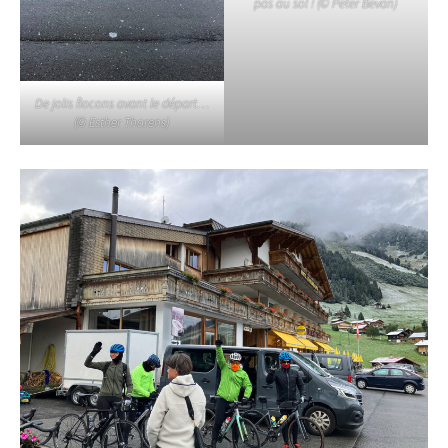
pas au sol ! (© Peter Bevan)
De jolis flocons avant le départ…
(© Esther Thorens)