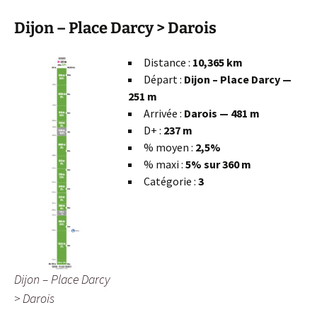
Dijon – Place Darcy > Darois
Distance :
10,365 km
Départ :
Dijon – Place Darcy —
251 m
Arrivée :
Darois — 481 m
D+ :
237 m
% moyen :
2,5%
% maxi :
5% sur 360 m
Catégorie :
3
Dijon – Place Darcy
> Darois