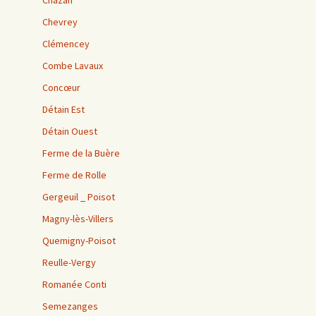
Chazan
Chevrey
Clémencey
Combe Lavaux
Concœur
Détain Est
Détain Ouest
Ferme de la Buère
Ferme de Rolle
Gergeuil _ Poisot
Magny-lès-Villers
Quemigny-Poisot
Reulle-Vergy
Romanée Conti
Semezanges