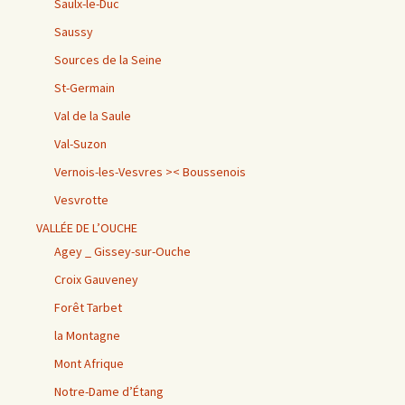
Saulx-le-Duc
Saussy
Sources de la Seine
St-Germain
Val de la Saule
Val-Suzon
Vernois-les-Vesvres >< Boussenois
Vesvrotte
VALLÉE DE L’OUCHE
Agey _ Gissey-sur-Ouche
Croix Gauveney
Forêt Tarbet
la Montagne
Mont Afrique
Notre-Dame d’Étang