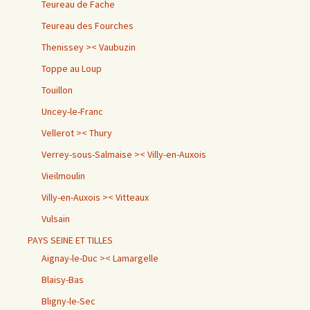
Teureau de Fache
Teureau des Fourches
Thenissey >< Vaubuzin
Toppe au Loup
Touillon
Uncey-le-Franc
Vellerot >< Thury
Verrey-sous-Salmaise >< Villy-en-Auxois
Vieilmoulin
Villy-en-Auxois >< Vitteaux
Vulsain
PAYS SEINE ET TILLES
Aignay-le-Duc >< Lamargelle
Blaisy-Bas
Bligny-le-Sec