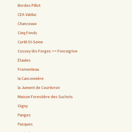
Bordes Pillot
CEA Valduc
Chanceaux
Cinq Fonds
Curtil-St-Seine
Cussey-lès-Forges >< Foncegrive
Étaules
Fromenteau
la Canconnière
la Jument de Courtivron
Maison Forestière des Suchots
Oigny
Panges
Pasques