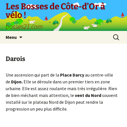
Aller
Les Bosses de Côte-d'Or à
au
vélo !
contenu
bosses21.com
Recherc
Menu
Darois
Une ascension qui part de la
Place Darcy
au centre-ville
de
Dijon.
Elle se déroule dans un premier tiers en zone
urbaine. Elle est assez roulante mais très irrégulière. Rien
de bien méchant mais attention, le
vent du Nord
souvent
installé sur le plateau Nord de Dijon peut rendre la
progression un peu plus difficile.