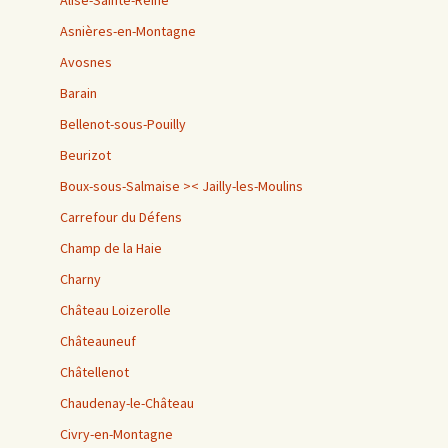
Alise-Sainte-Reine
Asnières-en-Montagne
Avosnes
Barain
Bellenot-sous-Pouilly
Beurizot
Boux-sous-Salmaise >< Jailly-les-Moulins
Carrefour du Défens
Champ de la Haie
Charny
Château Loizerolle
Châteauneuf
Châtellenot
Chaudenay-le-Château
Civry-en-Montagne