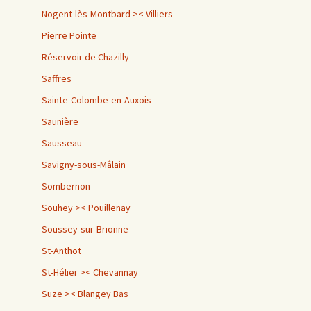
Nogent-lès-Montbard >< Villiers
Pierre Pointe
Réservoir de Chazilly
Saffres
Sainte-Colombe-en-Auxois
Saunière
Sausseau
Savigny-sous-Mâlain
Sombernon
Souhey >< Pouillenay
Soussey-sur-Brionne
St-Anthot
St-Hélier >< Chevannay
Suze >< Blangey Bas