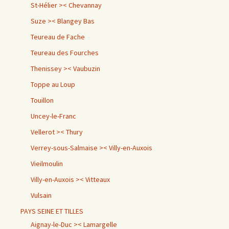
St-Hélier >< Chevannay
Suze >< Blangey Bas
Teureau de Fache
Teureau des Fourches
Thenissey >< Vaubuzin
Toppe au Loup
Touillon
Uncey-le-Franc
Vellerot >< Thury
Verrey-sous-Salmaise >< Villy-en-Auxois
Vieilmoulin
Villy-en-Auxois >< Vitteaux
Vulsain
PAYS SEINE ET TILLES
Aignay-le-Duc >< Lamargelle