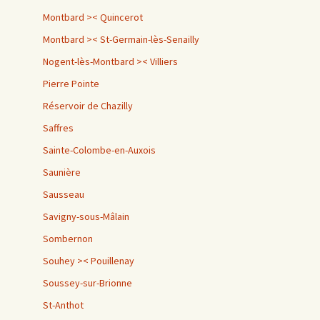
Montbard >< Quincerot
Montbard >< St-Germain-lès-Senailly
Nogent-lès-Montbard >< Villiers
Pierre Pointe
Réservoir de Chazilly
Saffres
Sainte-Colombe-en-Auxois
Saunière
Sausseau
Savigny-sous-Mâlain
Sombernon
Souhey >< Pouillenay
Soussey-sur-Brionne
St-Anthot