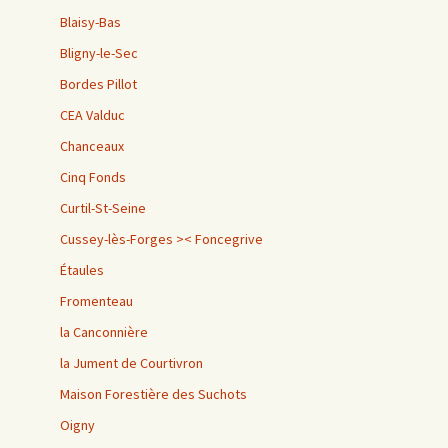
Blaisy-Bas
Bligny-le-Sec
Bordes Pillot
CEA Valduc
Chanceaux
Cinq Fonds
Curtil-St-Seine
Cussey-lès-Forges >< Foncegrive
Étaules
Fromenteau
la Canconnière
la Jument de Courtivron
Maison Forestière des Suchots
Oigny