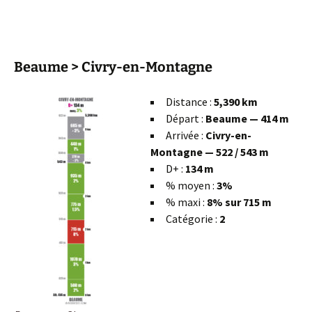
Beaume > Civry-en-Montagne
Distance :
5,390 km
Départ :
Beaume — 414 m
Arrivée :
Civry-en-
Montagne — 522 / 543 m
D+ :
134 m
% moyen :
3%
% maxi :
8% sur 715 m
Catégorie :
2