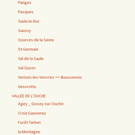
Panges
Pasques
Saulx-le-Duc
Saussy
Sources de la Seine
St-Germain
Val de la Saule
Val-Suzon
Vernois-les-Vesvres >< Boussenois
Vesvrotte
VALLÉE DE L’OUCHE
Agey _ Gissey-sur-Ouche
Croix Gauveney
Forêt Tarbet
la Montagne