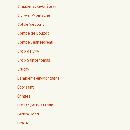
Chaudenay-le-Château
Civry-en-Montagne
Col de Viécourt
Combe de Bouzot
Combe Jean Moreau
Croix de Villy
Croix Saint-Thomas
Cruchy
Dampierre-en-Montagne
Écorsaint
Éringes
Flavigny-sur-Ozerain
l’Arbre Rond
l’Italie