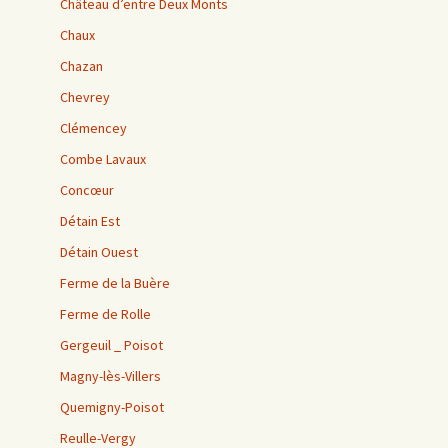
Château d’entre Deux Monts
Chaux
Chazan
Chevrey
Clémencey
Combe Lavaux
Concœur
Détain Est
Détain Ouest
Ferme de la Buère
Ferme de Rolle
Gergeuil _ Poisot
Magny-lès-Villers
Quemigny-Poisot
Reulle-Vergy