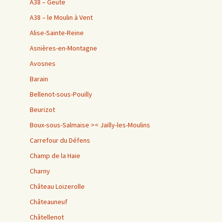
A38 – Geute
A38 – le Moulin à Vent
Alise-Sainte-Reine
Asnières-en-Montagne
Avosnes
Barain
Bellenot-sous-Pouilly
Beurizot
Boux-sous-Salmaise >< Jailly-les-Moulins
Carrefour du Défens
Champ de la Haie
Charny
Château Loizerolle
Châteauneuf
Châtellenot