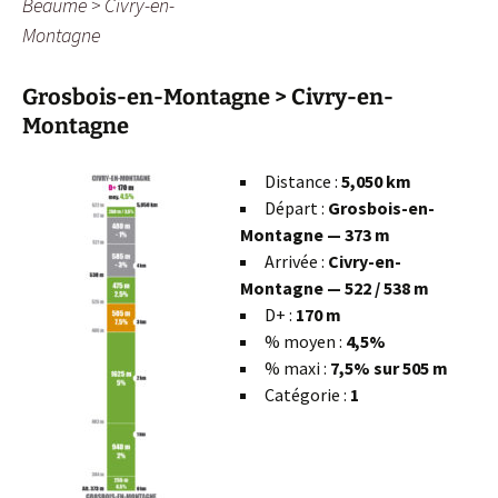
Beaume > Civry-en-
Montagne
Grosbois-en-Montagne > Civry-en-
Montagne
Distance :
5,050 km
Départ :
Grosbois-en-
Montagne — 373 m
Arrivée :
Civry-en-
Montagne — 522 / 538 m
D+ :
170 m
% moyen :
4,5%
% maxi :
7,5% sur 505 m
Catégorie :
1