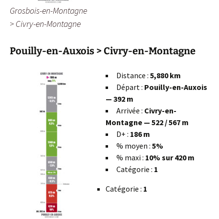
Grosbois-en-Montagne
> Civry-en-Montagne
Pouilly-en-Auxois > Civry-en-Montagne
Distance :
5,880 km
Départ :
Pouilly-en-Auxois
— 392 m
Arrivée :
Civry-en-
Montagne — 522 / 567 m
D+ :
186 m
% moyen :
5%
% maxi :
10% sur 420 m
Catégorie :
1
Catégorie :
1