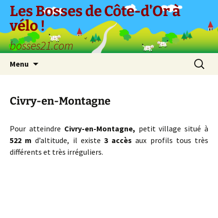
Aller
Les Bosses de Côte-d'Or à
au
vélo !
contenu
bosses21.com
Recherc
Menu
Civry-en-Montagne
Pour atteindre
Civry-en-Montagne,
petit village situé à
522 m
d’altitude, il existe
3 accès
aux profils tous très
différents et très irréguliers.