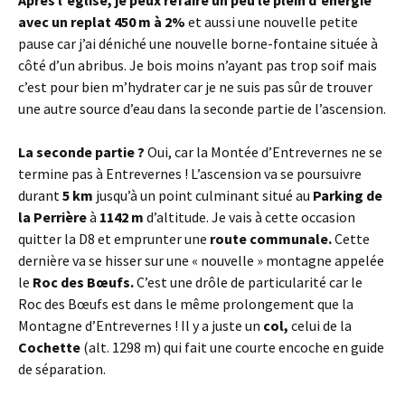
avec un replat 450 m à 2%
et aussi une nouvelle petite
pause car j’ai déniché une nouvelle borne-fontaine située à
côté d’un abribus. Je bois moins n’ayant pas trop soif mais
c’est pour bien m’hydrater car je ne suis pas sûr de trouver
une autre source d’eau dans la seconde partie de l’ascension.
La seconde partie ?
Oui, car la Montée d’Entrevernes ne se
termine pas à Entrevernes ! L’ascension va se poursuivre
durant
5 km
jusqu’à un point culminant situé au
Parking de
la Perrière
à
1142 m
d’altitude. Je vais à cette occasion
quitter la D8 et emprunter une
route communale.
Cette
dernière va se hisser sur une « nouvelle » montagne appelée
le
Roc des Bœufs.
C’est une drôle de particularité car le
Roc des Bœufs est dans le même prolongement que la
Montagne d’Entrevernes ! Il y a juste un
col,
celui de la
Cochette
(alt. 1298 m) qui fait une courte encoche en guide
de séparation.