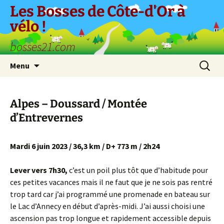
Aller
Les Bosses de Côte-d'Or à
au
vélo !
contenu
bosses21.com
Recherc
Menu
Alpes – Doussard / Montée
d’Entrevernes
Mardi 6 juin 2023 / 36,3 km / D+ 773 m / 2h24
Lever vers 7h30,
c’est un poil plus tôt que d’habitude pour
ces petites vacances mais il ne faut que je ne sois pas rentré
trop tard car j’ai programmé une promenade en bateau sur
le Lac d’Annecy en début d’après-midi. J’ai aussi choisi une
ascension pas trop longue et rapidement accessible depuis