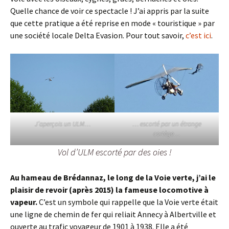
Quelle chance de voir ce spectacle ! J’ai appris par la suite
que cette pratique a été reprise en mode « touristique » par
une société locale Delta Evasion. Pour tout savoir,
c’est ici
.
J’aperçois un ULM…
… escorté par un étrange
cortège…
Vol d’ULM escorté par des oies !
Au hameau de Brédannaz, le long de la Voie verte, j’ai le
plaisir de revoir (après 2015) la fameuse locomotive à
vapeur.
C’est un symbole qui rappelle que la Voie verte était
une ligne de chemin de fer qui reliait Annecy à Albertville et
ouverte au trafic voyageur de 1901 à 1938. Elle a été