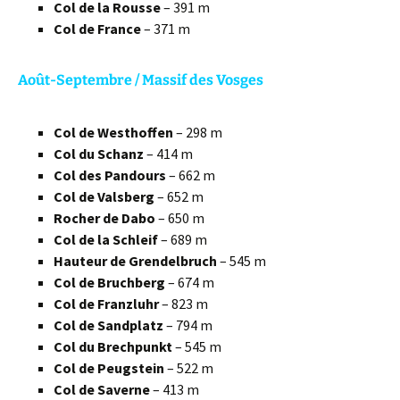
Col de la Rousse
– 391 m
Col de France
– 371 m
Août-Septembre / Massif des Vosges
Col de Westhoffen
– 298 m
Col du Schanz
– 414 m
Col des Pandours
– 662 m
Col de Valsberg
– 652 m
Rocher de Dabo
– 650 m
Col de la Schleif
– 689 m
Hauteur de Grendelbruch
– 545 m
Col de Bruchberg
– 674 m
Col de Franzluhr
– 823 m
Col de Sandplatz
– 794 m
Col du Brechpunkt
– 545 m
Col de Peugstein
– 522 m
Col de Saverne
– 413 m