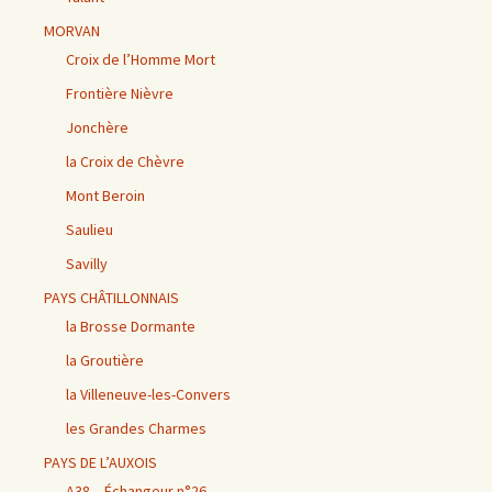
MORVAN
Croix de l’Homme Mort
Frontière Nièvre
Jonchère
la Croix de Chèvre
Mont Beroin
Saulieu
Savilly
PAYS CHÂTILLONNAIS
la Brosse Dormante
la Groutière
la Villeneuve-les-Convers
les Grandes Charmes
PAYS DE L’AUXOIS
A38 – Échangeur n°26