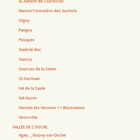
la Jument de Courtivron
Maison Forestière des Suchots
Oigny
Panges
Pasques
Saulx-le-Duc
Saussy
Sources de la Seine
St-Germain
Val de la Saule
Val-Suzon
Vernois-les-Vesvres >< Boussenois
Vesvrotte
VALLÉE DE L’OUCHE
Agey _ Gissey-sur-Ouche