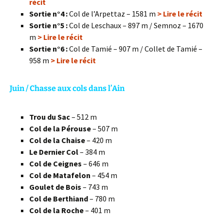
récit
Sortie n°4 :
Col de l’Arpettaz – 1581 m
> Lire le récit
Sortie n°5 :
Col de Leschaux – 897 m / Semnoz – 1670
m
> Lire le récit
Sortie n°6 :
Col de Tamié – 907 m / Collet de Tamié –
958 m
> Lire le récit
Juin / Chasse aux cols dans l’Ain
Trou du Sac
– 512 m
Col de la Pérouse
– 507 m
Col de la Chaise
– 420 m
Le Dernier Col
– 384 m
Col de Ceignes
– 646 m
Col de Matafelon
– 454 m
Goulet de Bois
– 743 m
Col de Berthiand
– 780 m
Col de la Roche
– 401 m