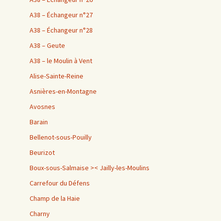
A38 – Échangeur n°27
A38 – Échangeur n°28
A38 – Geute
A38 – le Moulin à Vent
Alise-Sainte-Reine
Asnières-en-Montagne
Avosnes
Barain
Bellenot-sous-Pouilly
Beurizot
Boux-sous-Salmaise >< Jailly-les-Moulins
Carrefour du Défens
Champ de la Haie
Charny