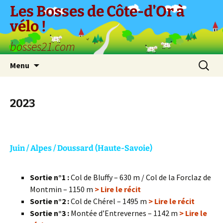
Aller
Les Bosses de Côte-d'Or à
au
vélo !
contenu
bosses21.com
Recherc
Menu
2023
Juin / Alpes / Doussard (Haute-Savoie)
Sortie n°1 :
Col de Bluffy – 630 m / Col de la Forclaz de
Montmin – 1150 m
> Lire le récit
Sortie n°2 :
Col de Chérel – 1495 m
> Lire le récit
Sortie n°3 :
Montée d’Entrevernes – 1142 m
> Lire le