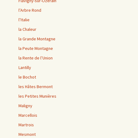
Flavigny-sur-Ozerain
l’Arbre Rond
l’Italie
la Chaleur
la Grande Montagne
la Peute Montagne
la Rente de l’Union
Lantilly
le Bochot
les Hâtes Bermont
les Petites Munières
Maligny
Marcellois
Martrois
Mesmont