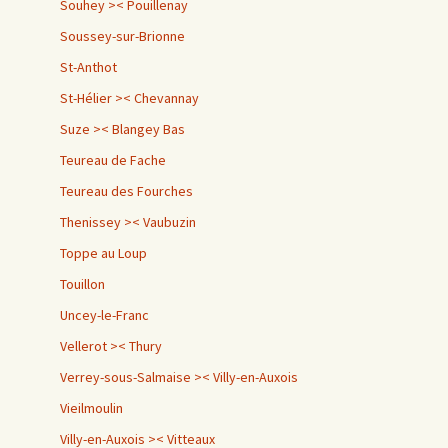
Souhey >< Pouillenay
Soussey-sur-Brionne
St-Anthot
St-Hélier >< Chevannay
Suze >< Blangey Bas
Teureau de Fache
Teureau des Fourches
Thenissey >< Vaubuzin
Toppe au Loup
Touillon
Uncey-le-Franc
Vellerot >< Thury
Verrey-sous-Salmaise >< Villy-en-Auxois
Vieilmoulin
Villy-en-Auxois >< Vitteaux