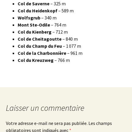
Col de Saverne
– 325 m
Col du Heidenkopf
– 589 m
Wolfsgrub
– 340 m
Mont Ste-Odile
– 764 m
Col du Kienberg
– 712 m
Col de Cheitagoutte
– 840 m
Col du Champ du Feu
– 1 077 m
Col de la Charbonnière
– 961 m
Col du Kreuzweg
– 766 m
Laisser un commentaire
Votre adresse e-mail ne sera pas publiée.
Les champs
obligatoires sont indiqués avec
*