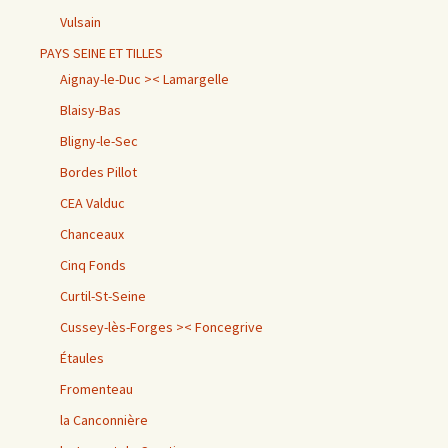
Vulsain
PAYS SEINE ET TILLES
Aignay-le-Duc >< Lamargelle
Blaisy-Bas
Bligny-le-Sec
Bordes Pillot
CEA Valduc
Chanceaux
Cinq Fonds
Curtil-St-Seine
Cussey-lès-Forges >< Foncegrive
Étaules
Fromenteau
la Canconnière