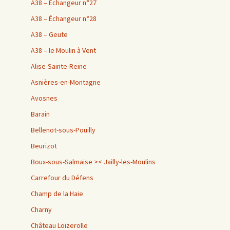
A38 – Échangeur n°27
A38 – Échangeur n°28
A38 – Geute
A38 – le Moulin à Vent
Alise-Sainte-Reine
Asnières-en-Montagne
Avosnes
Barain
Bellenot-sous-Pouilly
Beurizot
Boux-sous-Salmaise >< Jailly-les-Moulins
Carrefour du Défens
Champ de la Haie
Charny
Château Loizerolle