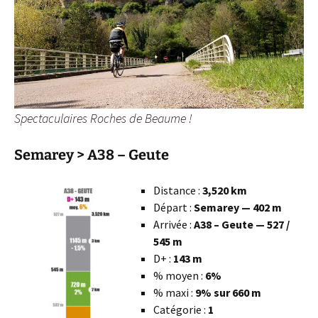
Spectaculaires Roches de Beaume !
Semarey > A38 – Geute
Distance :
3,520 km
Départ :
Semarey — 402 m
Arrivée :
A38 – Geute — 527 /
545 m
D+ :
143 m
% moyen :
6%
% maxi :
9% sur 660 m
Catégorie :
1