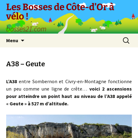
Aller
Les Bosses de Côte-d'Or à
au
vélo !
contenu
bosses21.com
Recherc
Menu
A38 – Geute
L’A38
entre Sombernon et Civry-en-Montagne fonctionne
un peu comme une ligne de crête…
voici 2 ascensions
pour atteindre un point haut au niveau de l’A38 appelé
« Geute » à 527 m d’altitude.