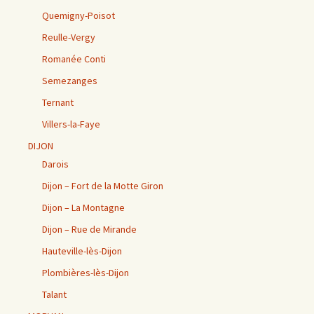
Quemigny-Poisot
Reulle-Vergy
Romanée Conti
Semezanges
Ternant
Villers-la-Faye
DIJON
Darois
Dijon – Fort de la Motte Giron
Dijon – La Montagne
Dijon – Rue de Mirande
Hauteville-lès-Dijon
Plombières-lès-Dijon
Talant