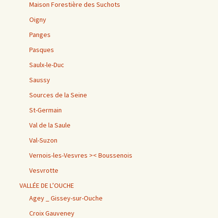
Maison Forestière des Suchots
Oigny
Panges
Pasques
Saulx-le-Duc
Saussy
Sources de la Seine
St-Germain
Val de la Saule
Val-Suzon
Vernois-les-Vesvres >< Boussenois
Vesvrotte
VALLÉE DE L’OUCHE
Agey _ Gissey-sur-Ouche
Croix Gauveney