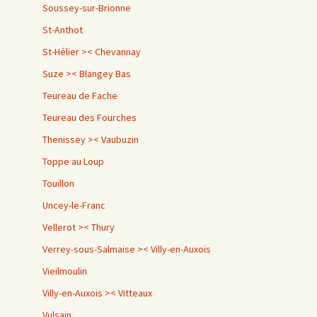
Soussey-sur-Brionne
St-Anthot
St-Hélier >< Chevannay
Suze >< Blangey Bas
Teureau de Fache
Teureau des Fourches
Thenissey >< Vaubuzin
Toppe au Loup
Touillon
Uncey-le-Franc
Vellerot >< Thury
Verrey-sous-Salmaise >< Villy-en-Auxois
Vieilmoulin
Villy-en-Auxois >< Vitteaux
Vulsain