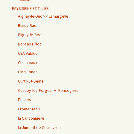
PAYS SEINE ET TILLES
Aignay-le-Duc >< Lamargelle
Blaisy-Bas
Bligny-le-Sec
Bordes Pillot
CEA Valduc
Chanceaux
Cinq Fonds
Curtil-St-Seine
Cussey-lès-Forges >< Foncegrive
Étaules
Fromenteau
la Canconnière
la Jument de Courtivron