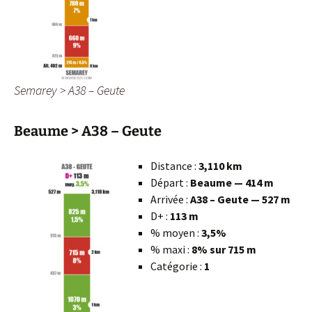
Semarey > A38 – Geute
Beaume > A38 – Geute
Distance :
3,110 km
Départ :
Beaume — 414 m
Arrivée :
A38 – Geute — 527 m
D+ :
113 m
% moyen :
3,5%
% maxi :
8% sur 715 m
Catégorie :
1