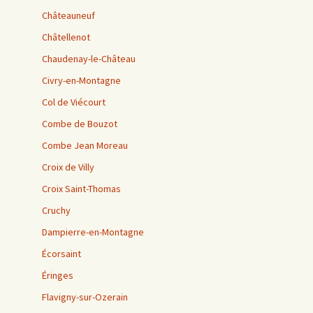
Châteauneuf
Châtellenot
Chaudenay-le-Château
Civry-en-Montagne
Col de Viécourt
Combe de Bouzot
Combe Jean Moreau
Croix de Villy
Croix Saint-Thomas
Cruchy
Dampierre-en-Montagne
Écorsaint
Éringes
Flavigny-sur-Ozerain