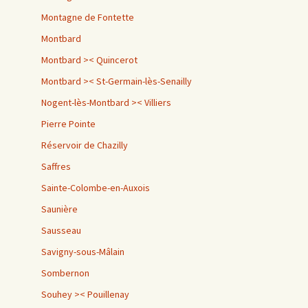
Montagne de Fontette
Montbard
Montbard >< Quincerot
Montbard >< St-Germain-lès-Senailly
Nogent-lès-Montbard >< Villiers
Pierre Pointe
Réservoir de Chazilly
Saffres
Sainte-Colombe-en-Auxois
Saunière
Sausseau
Savigny-sous-Mâlain
Sombernon
Souhey >< Pouillenay