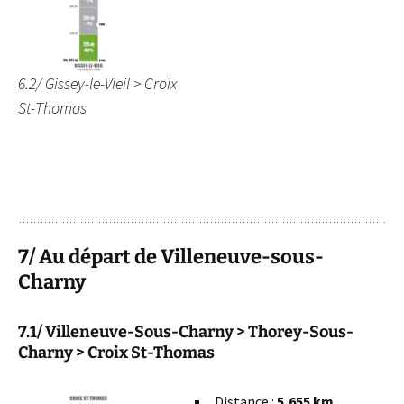
6.2/ Gissey-le-Vieil > Croix
St-Thomas
7/ Au départ de Villeneuve-sous-
Charny
7.1/ Villeneuve-Sous-Charny > Thorey-Sous-
Charny > Croix St-Thomas
Distance :
5,655 km