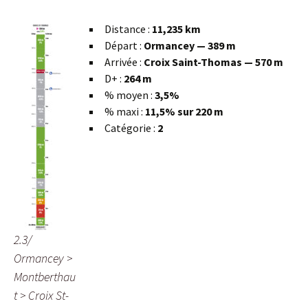
Distance :
11,235 km
Départ :
Ormancey — 389 m
Arrivée :
Croix Saint-Thomas — 570 m
D+ :
264 m
% moyen :
3,5%
% maxi :
11,5% sur 220 m
Catégorie :
2
2.3/
Ormancey >
Montberthau
t > Croix St-