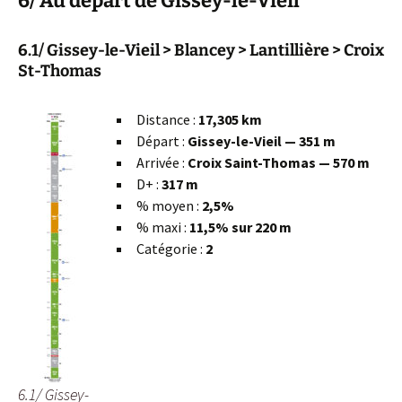
6/ Au départ de Gissey-le-Vieil
6.1/ Gissey-le-Vieil > Blancey > Lantillière > Croix
St-Thomas
Distance :
17,305 km
Départ :
Gissey-le-Vieil — 351 m
Arrivée :
Croix Saint-Thomas — 570 m
D+ :
317 m
% moyen :
2,5%
% maxi :
11,5% sur 220 m
Catégorie :
2
6.1/ Gissey-