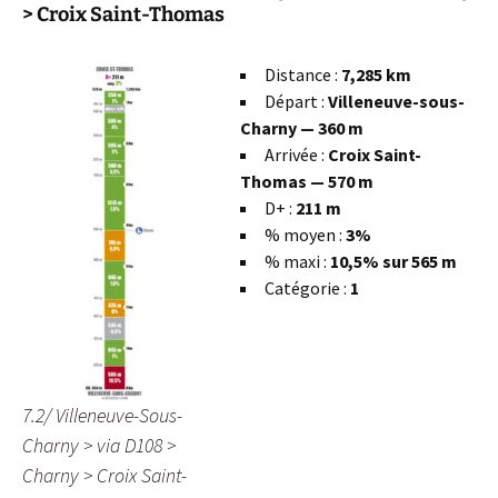
> Croix Saint-Thomas
Distance :
7,285 km
Départ :
Villeneuve-sous-
Charny — 360 m
Arrivée :
Croix Saint-
Thomas — 570 m
D+ :
211 m
% moyen :
3%
% maxi :
10,5% sur 565 m
Catégorie :
1
7.2/ Villeneuve-Sous-
Charny > via D108 >
Charny > Croix Saint-