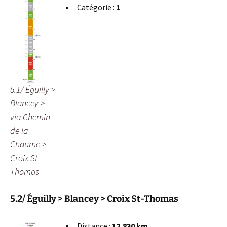
Catégorie :
1
5.1/ Éguilly >
Blancey >
via Chemin
de la
Chaume >
Croix St-
Thomas
5.2/ Éguilly > Blancey > Croix St-Thomas
Distance :
12,830 km