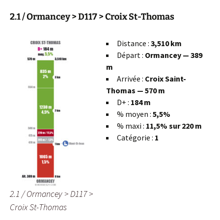
2.1 / Ormancey > D117 > Croix St-Thomas
Distance :
3,510 km
Départ :
Ormancey — 389
m
Arrivée :
Croix Saint-
Thomas — 570 m
D+ :
184 m
% moyen :
5,5%
% maxi :
11,5% sur 220 m
Catégorie :
1
2.1 / Ormancey > D117 >
Croix St-Thomas