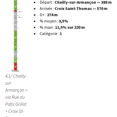
Départ :
Chailly-sur-Armançon — 388 m
Arrivée :
Croix Saint-Thomas — 570 m
D+ :
274 m
% moyen :
3,5%
% maxi :
11,5% sur 220 m
Catégorie :
1
4.1/ Chailly-
sur-
Armançon >
via Rue du
Patis Grillot
> Croix St-