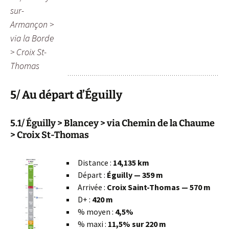
sur-
Armançon >
via la Borde
> Croix St-
Thomas
5/ Au départ d’Éguilly
5.1/ Éguilly > Blancey > via Chemin de la Chaume
> Croix St-Thomas
Distance :
14,135 km
Départ :
Éguilly — 359 m
Arrivée :
Croix Saint-Thomas — 570 m
D+ :
420 m
% moyen :
4,5%
% maxi :
11,5% sur 220 m