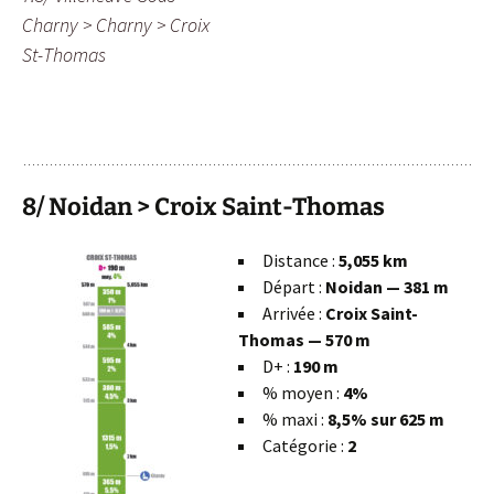
Charny > Charny > Croix
St-Thomas
8/ Noidan > Croix Saint-Thomas
Distance :
5,055 km
Départ :
Noidan — 381 m
Arrivée :
Croix Saint-
Thomas — 570 m
D+ :
190 m
% moyen :
4%
% maxi :
8,5% sur 625 m
Catégorie :
2