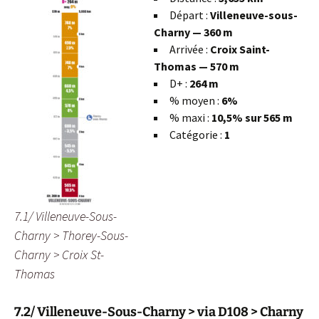
Départ :
Villeneuve-sous-
Charny — 360 m
Arrivée :
Croix Saint-
Thomas — 570 m
D+ :
264 m
% moyen :
6%
% maxi :
10,5% sur 565 m
Catégorie :
1
7.1/ Villeneuve-Sous-
Charny > Thorey-Sous-
Charny > Croix St-
Thomas
7.2/ Villeneuve-Sous-Charny > via D108 > Charny