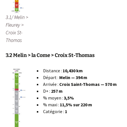
3.1/ Melin >
Fleurey >
Croix St-
Thomas
3.2 Melin > la Come > Croix St-Thomas
Distance :
10,430 km
Départ :
Melin — 394 m
Arrivée :
Croix Saint-Thomas — 570 m
D+ :
257 m
% moyen :
3,5%
% maxi :
11,5% sur 220 m
Catégorie :
1