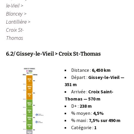
le-Vieil >
Blancey >
Lantillière >
Croix St-
Thomas
6.2/ Gissey-le-Vieil > Croix St-Thomas
Distance :
6,450 km
Départ :
Gissey-le-Vieil —
351 m
Arrivée :
Croix Saint-
Thomas — 570 m
D+ :
238 m
% moyen :
4,5%
% maxi :
7,5% sur 490 m
Catégorie :
1