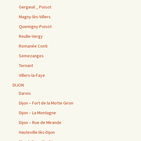
Gergeuil _ Poisot
Magny-lès-Villers
Quemigny-Poisot
Reulle-Vergy
Romanée Conti
Semezanges
Ternant
Villers-la-Faye
DIJON
Darois
Dijon – Fort de la Motte Giron
Dijon – La Montagne
Dijon – Rue de Mirande
Hauteville-lès-Dijon