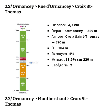
2.2/ Ormancey > Rue d’Ormancey > Croix St-
Thomas
Distance :
4,7 km
Départ :
Ormancey — 389 m
Arrivée :
Croix Saint-Thomas
— 570 m
D+ :
184 m
% moyen :
4%
% maxi :
11,5% sur 220 m
Catégorie :
2
2.3/ Ormancey > Montberthaut > Croix St-
Thomas