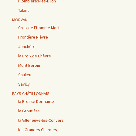
Plombières-lès-Dijon
Talant
MORVAN
Croix de l’Homme Mort
Frontière Nièvre
Jonchère
la Croix de Chèvre
Mont Beroin
Saulieu
Savilly
PAYS CHÂTILLONNAIS
la Brosse Dormante
la Groutière
la Villeneuve-les-Convers
les Grandes Charmes