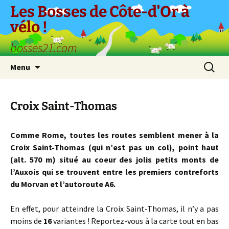
Aller
Les Bosses de Côte-d'Or à
au
vélo !
contenu
bosses21.com
Recherc
Menu
Croix Saint-Thomas
Comme Rome, toutes les routes semblent mener à la
Croix Saint-Thomas (qui n’est pas un col), point haut
(alt. 570 m) situé au coeur des jolis petits monts de
l’Auxois qui se trouvent entre les premiers contreforts
du Morvan et l’autoroute A6.
En effet, pour atteindre la Croix Saint-Thomas, il n’y a pas
moins de
16
variantes ! Reportez-vous à la carte tout en bas