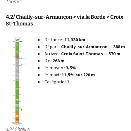
Thomas
4.2/ Chailly-sur-Armançon > via la Borde > Croix
St-Thomas
Distance :
11,330 km
Départ :
Chailly-sur-Armançon — 388 m
Arrivée :
Croix Saint-Thomas — 570 m
D+ :
268 m
% moyen :
3,5%
% maxi :
11,5% sur 220 m
Catégorie :
1
4.2/ Chailly-