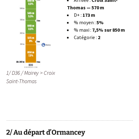
Arrivée :
Croix Saint-
Thomas — 570 m
D+ :
173 m
% moyen :
5%
% maxi :
7,5% sur 850 m
Catégorie :
2
1/ D36 / Mairey > Croix
Saint-Thomas
2/ Au départ d’Ormancey