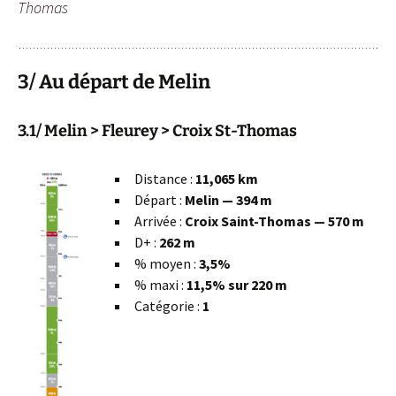
Thomas
3/ Au départ de Melin
3.1/ Melin > Fleurey > Croix St-Thomas
Distance :
11,065 km
Départ :
Melin — 394 m
Arrivée :
Croix Saint-Thomas — 570 m
D+ :
262 m
% moyen :
3,5%
% maxi :
11,5% sur 220 m
Catégorie :
1