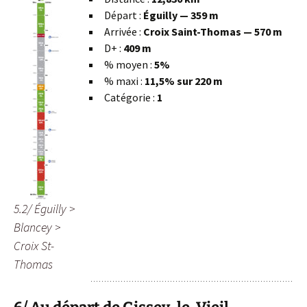
Départ :
Éguilly — 359 m
Arrivée :
Croix Saint-Thomas — 570 m
D+ :
409 m
% moyen :
5%
% maxi :
11,5% sur 220 m
Catégorie :
1
5.2/ Éguilly >
Blancey >
Croix St-
Thomas