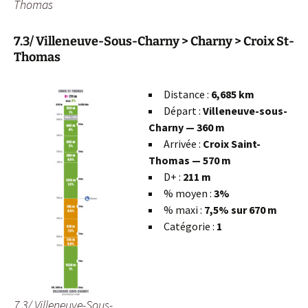
Thomas
7.3/ Villeneuve-Sous-Charny > Charny > Croix St-
Thomas
Distance :
6,685 km
Départ :
Villeneuve-sous-
Charny — 360 m
Arrivée :
Croix Saint-
Thomas — 570 m
D+ :
211 m
% moyen :
3%
% maxi :
7,5% sur 670 m
Catégorie :
1
7.3/ Villeneuve-Sous-