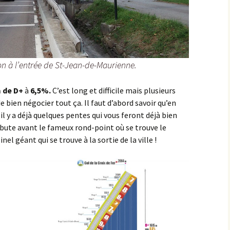
les Hâtes Bermont
les Petites Munières
ion à l’entrée de St-Jean-de-Maurienne.
Maligny
Marcellois
 de D+
à
6,5%.
C’est long et difficile mais plusieurs
bien négocier tout ça. Il faut d’abord savoir qu’en
Martrois
l y a déjà quelques pentes qui vous feront déjà bien
ébute avant le fameux rond-point où se trouve le
Mesmont
el géant qui se trouve à la sortie de la ville !
Montagne de Bard
Montagne de Fontette
Montbard
Montbard >< Quincerot