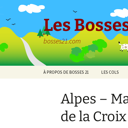
Aller
au
contenu
Les Bosses
bosses21.com
À PROPOS DE BOSSES 21
LES COLS
Politique de
Col de Bessey
confidentialité
Chaume
Alpes – Ma
Col de Clémen
de la Croix
Col de la Croix
l’Ormeau