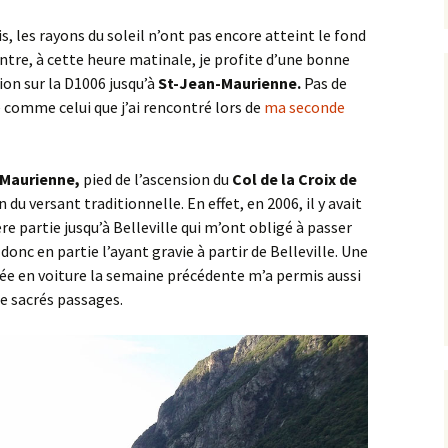
Concœur
Barain
Rente de Collonges
Orches
Curtil-St-Seine
2024
ais, les rayons du soleil n’ont pas encore atteint le fond
ontre, à cette heure matinale, je profite d’une bonne
Détain Est
Bellenot-sous-Pouilly
Roche Aigüe
Pernand-Vergelesses
Cussey-lès-Forges ><
2025
tion sur la D1006 jusqu’à
St-Jean-Maurienne.
Pas de
Foncegrive
Détain Ouest
Beurizot
Urcy
le comme celui que j’ai rencontré lors de
ma seconde
St-Romain
Étaules
Ferme de la Buère
Boux-sous-Salmaise ><
Jailly-les-Moulins
Maurienne,
pied de l’ascension du
Col de la Croix de
Fromenteau
Ferme de Rolle
 du versant traditionnelle. En effet, en 2006, il y avait
Carrefour du Défens
la Canconnière
e partie jusqu’à Belleville qui m’ont obligé à passer
Gergeuil _ Poisot
 donc en partie l’ayant gravie à partir de Belleville. Une
Champ de la Haie
la Jument de Courtivron
uée en voiture la semaine précédente m’a permis aussi
Magny-lès-Villers
de sacrés passages.
Charny
Maison Forestière des
Quemigny-Poisot
Suchots
Château Loizerolle
Reulle-Vergy
Oigny
Châteauneuf
Romanée Conti
Panges
Châtellenot