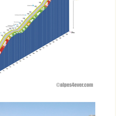
Montbard >< St-Germain-
lès-Senailly
Nogent-lès-Montbard ><
Villiers
Pierre Pointe
Réservoir de Chazilly
Saffres
Sainte-Colombe-en-
Auxois
Saunière
Sausseau
Savigny-sous-Mâlain