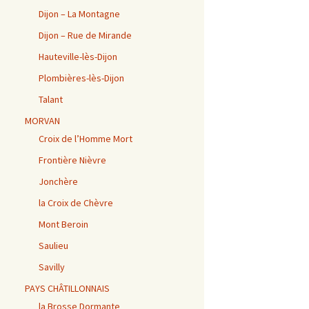
Dijon – La Montagne
Dijon – Rue de Mirande
Hauteville-lès-Dijon
Plombières-lès-Dijon
Talant
MORVAN
Croix de l’Homme Mort
Frontière Nièvre
Jonchère
la Croix de Chèvre
Mont Beroin
Saulieu
Savilly
PAYS CHÂTILLONNAIS
la Brosse Dormante