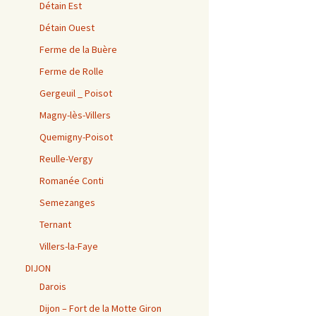
Détain Est
Détain Ouest
Ferme de la Buère
Ferme de Rolle
Gergeuil _ Poisot
Magny-lès-Villers
Quemigny-Poisot
Reulle-Vergy
Romanée Conti
Semezanges
Ternant
Villers-la-Faye
DIJON
Darois
Dijon – Fort de la Motte Giron