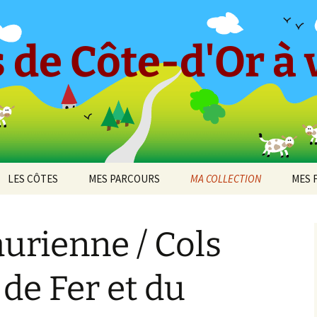
 de Côte-d'Or à v
LES CÔTES
MES PARCOURS
MA COLLECTION
MES 
-en-
CÔTE ET HAUTES CÔTES
Le « Petit Tricot »
Barboron
2010
DE BEAUNE
urienne / Cols
Parcours 2017 [1]
Bel-Air
2011
cey
CÔTE ET HAUTES CÔTES
Arcenant
DE NUITS
Parcours 2017 [2]
Bouilland
2012
 de Fer et du
 de
Bruant Est
DIJON
Darois
Parcours 2019 [1]
Bouze-lès-Beaune
2013
Bruant Nord