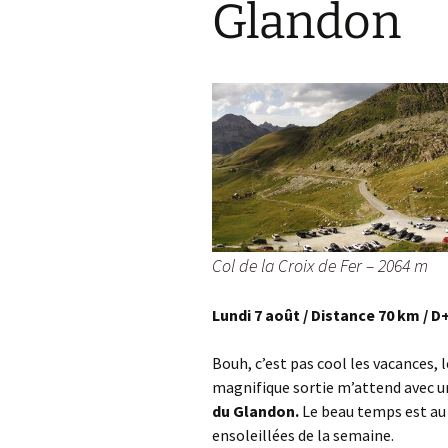
Glandon
Col de la Gour
Col de Pique-
Col du Penneve
Cols de Leuzeu
Mialle – de la 
Col de la Croix de Fer – 2064 m
Lundi 7 août / Distance 70 km / D
Bouh, c’est pas cool les vacances, 
magnifique sortie m’attend avec 
du Glandon.
Le beau temps est au 
ensoleillées de la semaine.