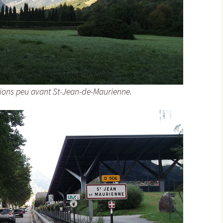
Éringes
Flavigny-sur-Ozerain
l’Arbre Rond
l’Italie
ions peu avant St-Jean-de-Maurienne.
la Chaleur
la Grande Montagne
la Peute Montagne
la Rente de l’Union
Lantilly
le Bochot