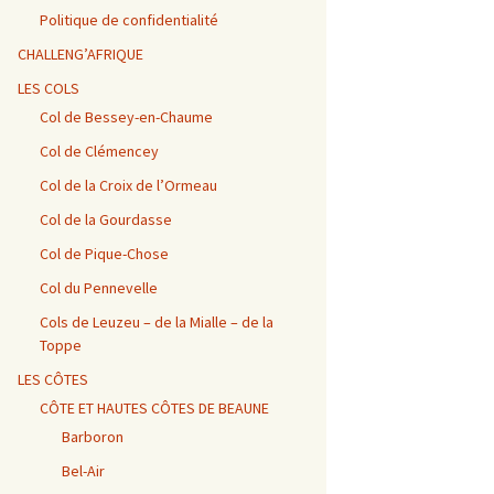
Vosges / Cols du Haut de
Alpes – Marlens / Station
de la Porte et de Beau
Alpes – Embrun / Les
Alpes Chambéry /
la Côte et de la Sclucht,
de la Sambuy
Plan
Gourniers
Montmerlet
Politique de confidentialité
Route des Crêtes, Le
Hohneck, cols de
CHALLENG’AFRIQUE
Bramont et de Grosse
Barillette + Col de la
Alpes – Maurienne /
Alpes / Embrun – Col
Alpes Chambéry / Relais
Pierre
Combe Blanche
Collet de la Madeleine et
Agnel
du Mont du Chat et Col
LES COLS
Col de l’Iseran
du Chat
Col de Bessey-en-Chaume
Vosges / Cols de la
Alpes / Embrun – Col
Col de Clémencey
Burotte, de Lauvy et des
d’Izoard
Alpes Chambéry / Cols du
Hayes
Frêne, du Lindar et des
Prés
Col de la Croix de l’Ormeau
Col de la Gourdasse
Alpes Chambéry /
Pragondran
Col de Pique-Chose
Col du Pennevelle
Cols de Leuzeu – de la Mialle – de la
Toppe
LES CÔTES
CÔTE ET HAUTES CÔTES DE BEAUNE
Barboron
Bel-Air