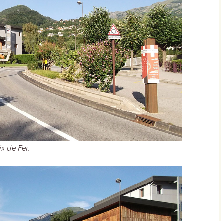
Sombernon
Souhey >< Pouillenay
Soussey-sur-Brionne
St-Anthot
St-Hélier >< Chevannay
Suze >< Blangey Bas
ix de Fer.
Teureau de Fache
Teureau des Fourches
Thenissey >< Vaubuzin
Toppe au Loup