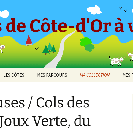
 de Côte-d'Or à v
LES CÔTES
MES PARCOURS
MA COLLECTION
MES 
-en-
CÔTE ET HAUTES CÔTES
Le « Petit Tricot »
Barboron
2010
DE BEAUNE
uses / Cols des
Parcours 2017 [1]
Bel-Air
2011
cey
CÔTE ET HAUTES CÔTES
Arcenant
DE NUITS
Parcours 2017 [2]
Bouilland
2012
 Joux Verte, du
 de
Bruant Est
DIJON
Darois
Parcours 2019 [1]
Bouze-lès-Beaune
2013
Bruant Nord