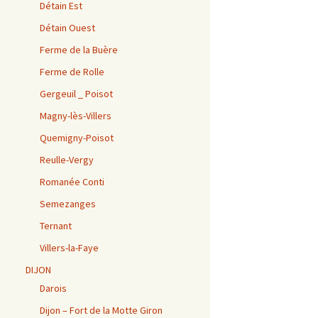
Détain Est
Détain Ouest
Ferme de la Buère
Ferme de Rolle
Gergeuil _ Poisot
Magny-lès-Villers
Quemigny-Poisot
Reulle-Vergy
Romanée Conti
Semezanges
Ternant
Villers-la-Faye
DIJON
Darois
Dijon – Fort de la Motte Giron