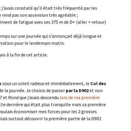
 et j’avais constaté qu’il était très fréquenté par les
les Hâtes Bermont
e rend pas son ascension très agréable ;
ément de fatigue avec ses 375 m de D+ (aller + retour)
les Petites Munières
temps sur une journée qui s’annonçait déjà longue et
Maligny
pération pour le lendemain matin.
Marcellois
ais à la fin de cet article.
Martrois
Mesmont
s
sous un soleil radieux et immédiatement, le
Col des
Montagne de Bard
 la journée. Je choisis de passer
par la D902
et non
07 et Rond que j’avais descendu
lors de ma première
Montagne de Fontette
ette dernière qui était plus tranquille mais sa première
je voulais économiser mes forces pour les 2 grosses
Montbard
ulais surtout découvrir la première partie de la D902
Montbard >< Quincerot