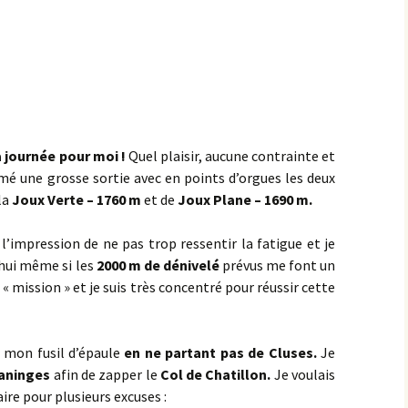
Éringes
Flavigny-sur-Ozerain
l’Arbre Rond
la journée pour moi !
Quel plaisir, aucune contrainte et
l’Italie
mmé une grosse sortie avec en points d’orgues les deux
la Chaleur
la
Joux Verte – 1760 m
et de
Joux Plane – 1690 m.
la Grande Montagne
 l’impression de ne pas trop ressentir la fatigue et je
’hui même si les
2000 m de dénivelé
prévus me font un
la Peute Montagne
 « mission » et je suis très concentré pour réussir cette
la Rente de l’Union
r mon fusil d’épaule
en ne partant pas de Cluses.
Je
Lantilly
aninges
afin de zapper le
Col de Chatillon.
Je voulais
re pour plusieurs excuses :
le Bochot