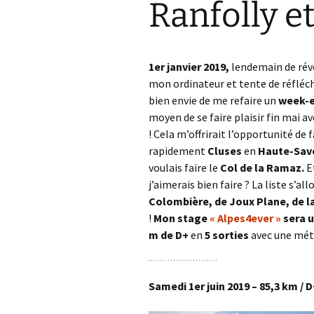
Ranfolly e
Col de la Gour
Col de Pique-
1er janvier 2019,
lendemain de réve
Col du Penneve
mon ordinateur et tente de réfléchi
bien envie de me refaire un
week-e
Cols de Leuzeu
Mialle – de la 
moyen de se faire plaisir fin mai av
! Cela m’offrirait l’opportunité de
rapidement
Cluses
en
Haute-Sav
voulais faire le
Col de la Ramaz.
Et
j’aimerais bien faire ? La liste s’all
Colombière, de Joux Plane, de l
!
Mon stage
« Alpes4ever »
sera u
m de D+
en
5 sorties
avec une mété
Samedi 1er juin 2019 – 85,3 km / D