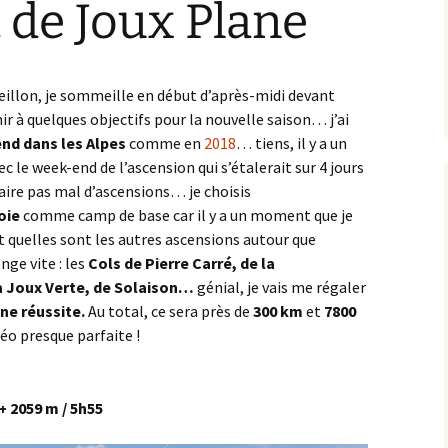
t de Joux Plane
dasse
MORVAN
Dijon – Fort de la Motte
Croix de l’Homme Mort
Parcours 2019 [2]
Chenôve
Giron
2014
Bruant Ouest
Chose
PAYS CHÂTILLONNAIS
Frontière Nièvre
la Brosse Dormante
Cirque du Bout du Monde
Dijon – La Montagne
2015
Bruant Sud
illon, je sommeille en début d’après-midi devant
lle
PAYS DE L’AUXOIS
Jonchère
la Groutière
A38 – Échangeur n°26
r à quelques objectifs pour la nouvelle saison… j’ai
Fussey
Dijon – Rue de Mirande
2016
Chambœuf
nd dans les Alpes
comme en
2018
… tiens, il y a un
 – de la
PAYS SEINE ET TILLES
la Croix de Chèvre
la Villeneuve-les-Convers
A38 – Échangeur n°27
Aignay-le-Duc ><
Toppe
Ivry-en-Montagne
Hauteville-lès-Dijon
Lamargelle
2017
ec le week-end de l’ascension qui s’étalerait sur 4 jours
Château d’entre Deux
 faire pas mal d’ascensions… je choisis
VALLÉE DE L’OUCHE
Monts
Mont Beroin
les Grandes Charmes
A38 – Échangeur n°28
Agey _ Gissey-sur-Ouche
la Raquette
Plombières-lès-Dijon
Blaisy-Bas
2018
oie
comme camp de base car il y a un moment que je
 quelles sont les autres ascensions autour que
VINGEANNE VAL DE
Chaux
Saulieu
A38 – Geute
Croix Gauveney
Tart-le-Haut
SAÔNE
la Rochepot
Talant
Bligny-le-Sec
2019
onge vite : les
Cols de Pierre Carré, de la
Chazan
Savilly
A38 – le Moulin à Vent
Forêt Tarbet
a Joux Verte, de Solaison…
génial, je vais me régaler
le Bas des Fontaines
Bordes Pillot
2020
ne réussite.
Au total, ce sera près de
300 km
et
7800
Chevrey
Alise-Sainte-Reine
la Montagne
o presque parfaite !
le Grand Hâ
CEA Valduc
2021
Clémencey
Asnières-en-Montagne
Mont Afrique
Montagne de Beaune
Chanceaux
2022
+ 2059 m / 5h55
Combe Lavaux
Avosnes
Notre-Dame d’Étang
Montagne des Trois Croix
Cinq Fonds
2023