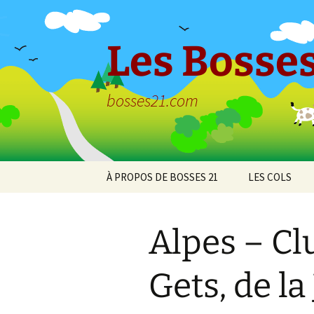
Aller
au
contenu
Les Bosses
bosses21.com
À PROPOS DE BOSSES 21
LES COLS
Politique de
Col de Bessey
confidentialité
Chaume
Alpes – Cl
Col de Clémen
Gets, de la
Col de la Croix
l’Ormeau