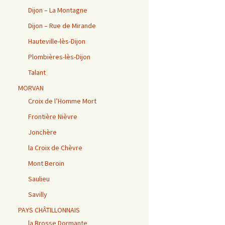
Dijon – La Montagne
Dijon – Rue de Mirande
Hauteville-lès-Dijon
Plombières-lès-Dijon
Talant
MORVAN
Croix de l’Homme Mort
Frontière Nièvre
Jonchère
la Croix de Chèvre
Mont Beroin
Saulieu
Savilly
PAYS CHÂTILLONNAIS
la Brosse Dormante