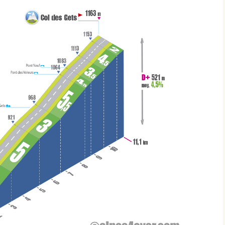
Montbard >< St-Germain-
lès-Senailly
Nogent-lès-Montbard ><
Villiers
Pierre Pointe
Réservoir de Chazilly
Saffres
Sainte-Colombe-en-
Auxois
Saunière
Sausseau
Savigny-sous-Mâlain