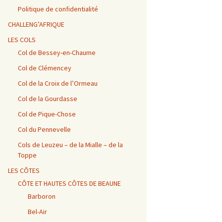
Vosges / Cols du Haut de
Alpes – Marlens / Station
de la Porte et de Beau
Alpes – Embrun / Les
Alpes Chambéry /
la Côte et de la Sclucht,
de la Sambuy
Plan
Gourniers
Montmerlet
Politique de confidentialité
Route des Crêtes, Le
Hohneck, cols de
CHALLENG’AFRIQUE
Bramont et de Grosse
Barillette + Col de la
Alpes – Maurienne /
Alpes / Embrun – Col
Alpes Chambéry / Relais
Pierre
Combe Blanche
Collet de la Madeleine et
Agnel
du Mont du Chat et Col
LES COLS
Col de l’Iseran
du Chat
Col de Bessey-en-Chaume
Vosges / Cols de la
Alpes / Embrun – Col
Col de Clémencey
Burotte, de Lauvy et des
d’Izoard
Alpes Chambéry / Cols du
Hayes
Frêne, du Lindar et des
Prés
Col de la Croix de l’Ormeau
Col de la Gourdasse
Alpes Chambéry /
Pragondran
Col de Pique-Chose
Col du Pennevelle
Cols de Leuzeu – de la Mialle – de la
Toppe
LES CÔTES
CÔTE ET HAUTES CÔTES DE BEAUNE
Barboron
Bel-Air