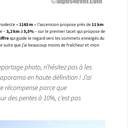
Sombernon
 modeste
– 1163 m –
l’ascension propose près de
11 km
Souhey >< Pouillenay
ve –
3,2 km
à
5,5%
– sur le premier lacet qui propose de
Soussey-sur-Brionne
iffre
qui guide le regard vers les sommets enneigés du
 de suite que j’ai beaucoup moins de fraîcheur et mon
St-Anthot
St-Hélier >< Chevannay
reportage photo, n’hésitez pas à les
porama en haute définition ! J’ai
Suze >< Blangey Bas
ite récompense parce que
Teureau de Fache
sur des pentes à 10%, c’est pas
Teureau des Fourches
Thenissey >< Vaubuzin
Toppe au Loup