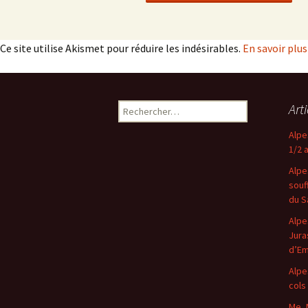
Ce site utilise Akismet pour réduire les indésirables.
En savoir plu
Rechercher :
Art
Alpe
1/2 
Alpe
souf
du S
Alpe
Jura
d’E
Alpe
cols
Me, 