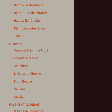
Dijon – La Montagne
Dijon – Rue de Mirande
Hauteville-lès-Dijon
Plombières-lès-Dijon
Talant
MORVAN
Croix de l’Homme Mort
Frontière Nièvre
Jonchère
la Croix de Chèvre
Mont Beroin
Saulieu
Savilly
PAYS CHÂTILLONNAIS
la Brosse Dormante