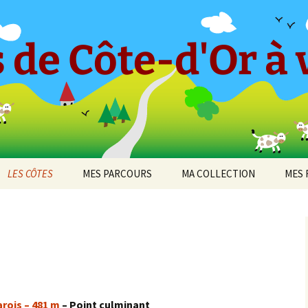
 de Côte-d'Or à v
LES CÔTES
MES PARCOURS
MA COLLECTION
MES 
-en-
CÔTE ET HAUTES CÔTES
Le « Petit Tricot »
Barboron
2010
DE BEAUNE
Parcours 2017 [1]
Bel-Air
2011
cey
CÔTE ET HAUTES CÔTES
Arcenant
DE NUITS
Parcours 2017 [2]
Bouilland
2012
 de
Bruant Est
DIJON
Darois
Parcours 2019 [1]
Bouze-lès-Beaune
2013
rois – 481 m
– Point culminant
Bruant Nord