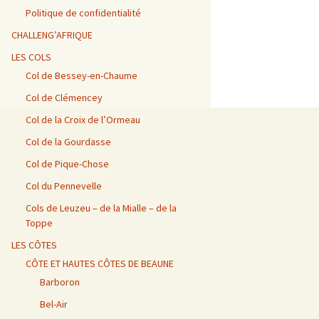
Vosges / Cols du Haut de
Alpes – Marlens / Station
de la Porte et de Beau
Alpes – Embrun / Les
Alpes Chambéry /
la Côte et de la Sclucht,
de la Sambuy
Plan
Gourniers
Montmerlet
Politique de confidentialité
Route des Crêtes, Le
Hohneck, cols de
CHALLENG’AFRIQUE
Bramont et de Grosse
Barillette + Col de la
Alpes – Maurienne /
Alpes / Embrun – Col
Alpes Chambéry / Relais
Pierre
Combe Blanche
Collet de la Madeleine et
Agnel
du Mont du Chat et Col
LES COLS
Col de l’Iseran
du Chat
Col de Bessey-en-Chaume
Vosges / Cols de la
Alpes / Embrun – Col
Col de Clémencey
Burotte, de Lauvy et des
d’Izoard
Alpes Chambéry / Cols du
Hayes
Frêne, du Lindar et des
Prés
Col de la Croix de l’Ormeau
Col de la Gourdasse
Alpes Chambéry /
Pragondran
Col de Pique-Chose
Col du Pennevelle
Cols de Leuzeu – de la Mialle – de la
Toppe
LES CÔTES
CÔTE ET HAUTES CÔTES DE BEAUNE
Barboron
Bel-Air