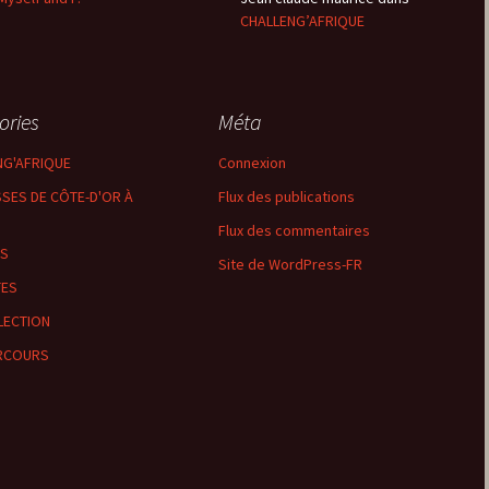
CHALLENG’AFRIQUE
Montbard >< St-Germain-
lès-Senailly
Nogent-lès-Montbard ><
ories
Méta
Villiers
NG'AFRIQUE
Connexion
Pierre Pointe
SES DE CÔTE-D'OR À
Flux des publications
Réservoir de Chazilly
Flux des commentaires
LS
Site de WordPress-FR
Saffres
TES
LECTION
Sainte-Colombe-en-
Auxois
RCOURS
Saunière
Sausseau
Savigny-sous-Mâlain