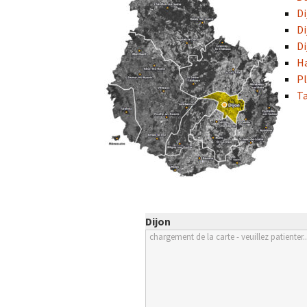
Col de la Gour
Di
Di
Col de Pique-
Di
Ha
Col du Penneve
Pl
Ta
Cols de Leuzeu
Mialle – de la 
Dijon
chargement de la carte - veuillez patienter..