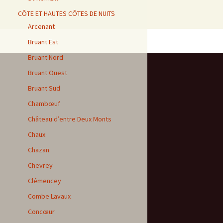
CÔTE ET HAUTES CÔTES DE NUITS
Arcenant
Bruant Est
Bruant Nord
Bruant Ouest
Bruant Sud
Chambœuf
Château d’entre Deux Monts
Chaux
Chazan
Chevrey
Clémencey
Combe Lavaux
Concœur