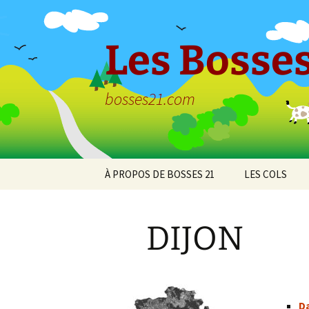
Aller
au
contenu
Les Bosses
bosses21.com
À PROPOS DE BOSSES 21
LES COLS
Politique de
Col de Bessey
confidentialité
Chaume
DIJON
Col de Clémen
Col de la Croix
l’Ormeau
Da