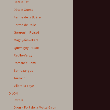
Détain Est
Détain Ouest
Ferme de la Buère
Ferme de Rolle
Gergeuil _ Poisot
Magny-lès-Villers
Quemigny-Poisot
Reulle-Vergy
Romanée Conti
Semezanges
Ternant
Villers-la-Faye
DIJON
Darois
Dijon – Fort de la Motte Giron