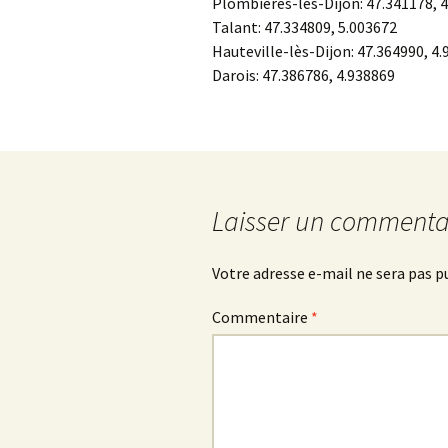
Plombières-lès-Dijon:
47.341178
,
4
Talant:
47.334809
,
5.003672
Hauteville-lès-Dijon:
47.364990
,
4.
Darois:
47.386786
,
4.938869
Laisser un commenta
Votre adresse e-mail ne sera pas p
Commentaire
*