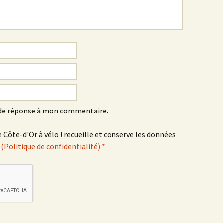
Éringes
Flavigny-sur-Ozerain
l’Arbre Rond
l’Italie
la Chaleur
 de réponse à mon commentaire.
la Grande Montagne
 Côte-d'Or à vélo ! recueille et conserve les données
.
(Politique de confidentialité)
*
la Peute Montagne
la Rente de l’Union
Lantilly
le Bochot