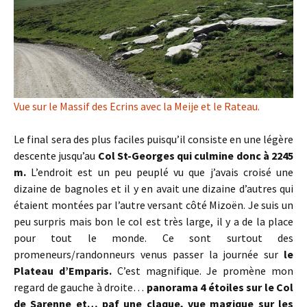
Vue sur le Massif des Ecrins avec la Meije et le Rateau.
Le final sera des plus faciles puisqu’il consiste en une légère
descente jusqu’au
Col St-Georges qui culmine donc à 2245
m.
L’endroit est un peu peuplé vu que j’avais croisé une
dizaine de bagnoles et il y en avait une dizaine d’autres qui
étaient montées par l’autre versant côté Mizoën. Je suis un
peu surpris mais bon le col est très large, il y a de la place
pour tout le monde. Ce sont surtout des
promeneurs/randonneurs venus passer la journée sur
le
Plateau d’Emparis.
C’est magnifique. Je promène mon
regard de gauche à droite…
panorama 4 étoiles sur le Col
de Sarenne et… paf une claque, vue magique sur les