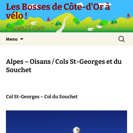
Aller
Les Bosses de Côte-d'Or à
au
vélo !
contenu
bosses21.com
Recherc
Menu
Alpes – Oisans / Cols St-Georges et du
Souchet
Col St-Georges – Col du Souchet