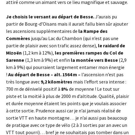
attiré comme un aimant vers ce lieu magnifique et sauvage.
Je choisis le versant au départ de Besse.
J’aurais pu
partir de Bourg-d’Oisans mais il aurait fallu bien sûr ajouter
les ascensions supplémentaires de
la Rampe des
Commères
jusqu’au Lac du Chambon (qui n’est pas une
partie de plaisir avec son trafic assez dense),
le raidard de
Mizoën
(1,2 km à 12%),
les premières rampes du Col de
Sarenne
(1,3 km à 9%) et enfin
la montée vers Besse
(2,9
km à 9%) qui pourraient largement entamer mon énergie
!
Au départ de Besse – alt. 1564 m –
l’ascension n’est pas
très longue avec
9,2 kilomètres
mais l’effort sera intense :
700 m de dénivelé positif à
8%
de moyenne ! Le tout sur
piste et la moitié à plus de 2000 m d’altitude. Qualité, plaisir
et durée moyenne étaient les points que je voulais associer
à cette sortie. Prudence aussi car je n’ai jamais réalisé de
sortie VTT en haute montagne… je n’ai aussi pas beaucoup
de pratique avec ce type de vélo (2 à 3 sorties par an avec un
VTT tout pourri)… bref je ne souhaitais pas tomber dans un