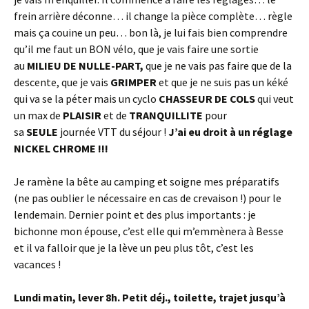
frein arrière déconne… il change la pièce complète… règle
mais ça couine un peu… bon là, je lui fais bien comprendre
qu’il me faut un BON vélo, que je vais faire une sortie
au
MILIEU DE NULLE-PART,
que je ne vais pas faire que de la
descente, que je vais
GRIMPER
et que je ne suis pas un kéké
qui va se la péter mais un cyclo
CHASSEUR DE COLS
qui veut
un max de
PLAISIR
et de
TRANQUILLITE
pour
sa
SEULE
journée VTT du séjour !
J’ai eu droit à un réglage
NICKEL CHROME !!!
Je ramène la bête au camping et soigne mes préparatifs
(ne pas oublier le nécessaire en cas de crevaison !) pour le
lendemain. Dernier point et des plus importants : je
bichonne mon épouse, c’est elle qui m’emmènera à Besse
et il va falloir que je la lève un peu plus tôt, c’est les
vacances !
Lundi matin, lever 8h. Petit déj., toilette, trajet jusqu’à