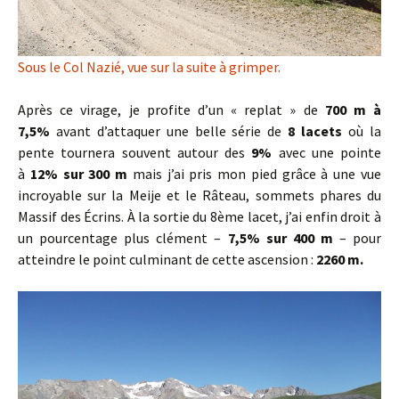
Sous le Col Nazié, vue sur la suite à grimper.
Après ce virage, je profite d’un « replat » de
700 m à
7,5%
avant d’attaquer une belle série de
8 lacets
où la
pente tournera souvent autour des
9%
avec une pointe
à
12% sur 300 m
mais j’ai pris mon pied grâce à une vue
incroyable sur la Meije et le Râteau, sommets phares du
Massif des Écrins. À la sortie du 8ème lacet, j’ai enfin droit à
un pourcentage plus clément –
7,5% sur 400 m
– pour
atteindre le point culminant de cette ascension :
2260 m.