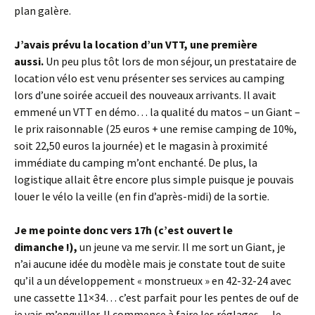
plan galère.
J’avais prévu la location d’un VTT, une première
aussi.
Un peu plus tôt lors de mon séjour, un prestataire de
location vélo est venu présenter ses services au camping
lors d’une soirée accueil des nouveaux arrivants. Il avait
emmené un VTT en démo… la qualité du matos – un Giant –
le prix raisonnable (25 euros + une remise camping de 10%,
soit 22,50 euros la journée) et le magasin à proximité
immédiate du camping m’ont enchanté. De plus, la
logistique allait être encore plus simple puisque je pouvais
louer le vélo la veille (en fin d’après-midi) de la sortie.
Je me pointe donc vers 17h (c’est ouvert le
dimanche !),
un jeune va me servir. Il me sort un Giant, je
n’ai aucune idée du modèle mais je constate tout de suite
qu’il a un développement « monstrueux » en 42-32-24 avec
une cassette 11×34… c’est parfait pour les pentes de ouf de
je vais m’enquiller. Il commence à faire les réglages… le