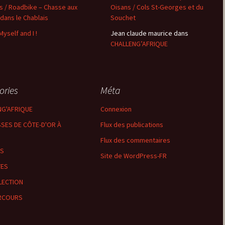
s / Roadbike – Chasse aux
Oisans / Cols St-Georges et du
 dans le Chablais
Souchet
les Hâtes Bermont
Myself and I !
Jean claude maurice
dans
les Petites Munières
CHALLENG’AFRIQUE
Maligny
Marcellois
ories
Méta
NG'AFRIQUE
Connexion
Martrois
SES DE CÔTE-D'OR À
Flux des publications
Mesmont
Flux des commentaires
LS
Montagne de Bard
Site de WordPress-FR
TES
Montagne de Fontette
LECTION
RCOURS
Montbard
Montbard >< Quincerot