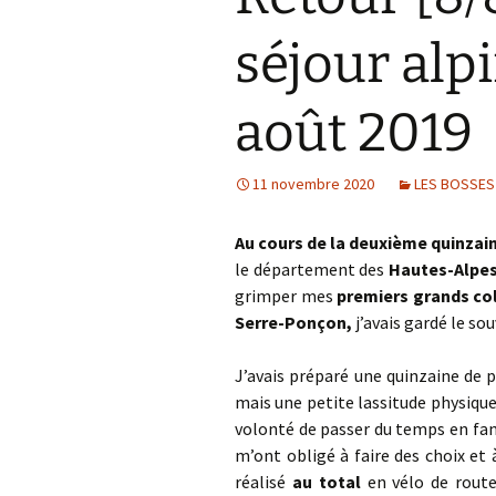
Col de la Gour
séjour alp
Col de Pique-
août 2019
Col du Penneve
Cols de Leuzeu
Mialle – de la 
11 novembre 2020
LES BOSSES
Au cours de la deuxième quinzain
le département des
Hautes-Alpes
grimper mes
premiers grands co
Serre-Ponçon,
j’avais gardé le s
J’avais préparé une quinzaine de
mais une petite lassitude physiqu
volonté de passer du temps en fam
m’ont obligé à faire des choix e
réalisé
au total
en vélo de rout