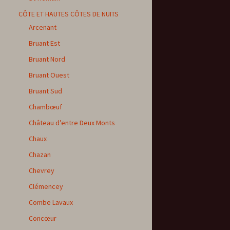
CÔTE ET HAUTES CÔTES DE NUITS
Arcenant
Bruant Est
Bruant Nord
Bruant Ouest
Bruant Sud
Chambœuf
Château d’entre Deux Monts
Chaux
Chazan
Chevrey
Clémencey
Combe Lavaux
Concœur