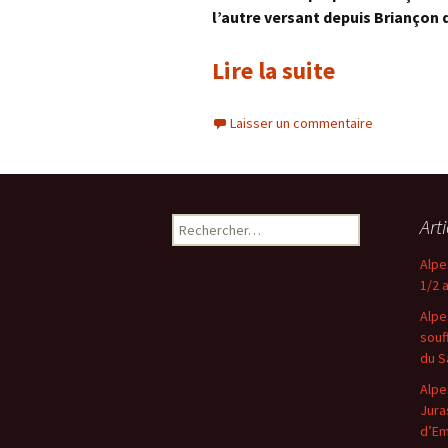
l’autre versant depuis Briançon d
Lire la suite
Laisser un commentaire
Rechercher :
Art
Alpe
1/2 
Alpe
souf
du S
Alpe
Jura
d’E