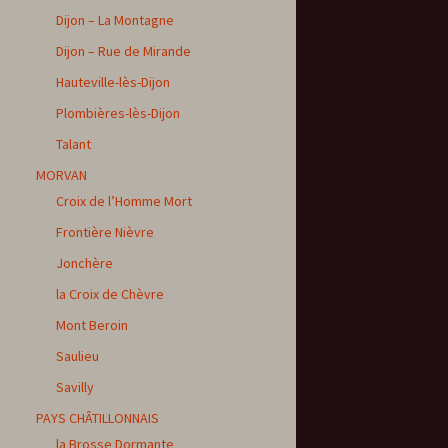
Dijon – La Montagne
Dijon – Rue de Mirande
Hauteville-lès-Dijon
Plombières-lès-Dijon
Talant
MORVAN
Croix de l’Homme Mort
Frontière Nièvre
Jonchère
la Croix de Chèvre
Mont Beroin
Saulieu
Savilly
PAYS CHÂTILLONNAIS
la Brosse Dormante