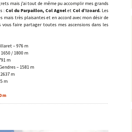
egrets mais j’ai tout de même pu accomplir mes grands
Concœur
Barain
Rente de Collonges
Orches
Curtil-St-Seine
2024
s :
Col du Parpaillon, Col Agnel
et
Col d’Izoard.
Les
s mais très plaisantes et en accord avec mon désir de
Détain Est
Bellenot-sous-Pouilly
Roche Aigüe
Pernand-Vergelesses
Cussey-lès-Forges ><
2025
ais vous faire partager toutes mes ascensions dans les
Foncegrive
Détain Ouest
Beurizot
Urcy
St-Romain
Étaules
Ferme de la Buère
Boux-sous-Salmaise ><
llaret – 976 m
Jailly-les-Moulins
 1650 / 1800 m
Fromenteau
Ferme de Rolle
1791 m
Carrefour du Défens
Gendres – 1581 m
la Canconnière
Gergeuil _ Poisot
– 2637 m
Champ de la Haie
la Jument de Courtivron
05 m
Magny-lès-Villers
Charny
Maison Forestière des
60 m
Quemigny-Poisot
Suchots
Château Loizerolle
Reulle-Vergy
Oigny
Châteauneuf
Romanée Conti
Panges
Châtellenot