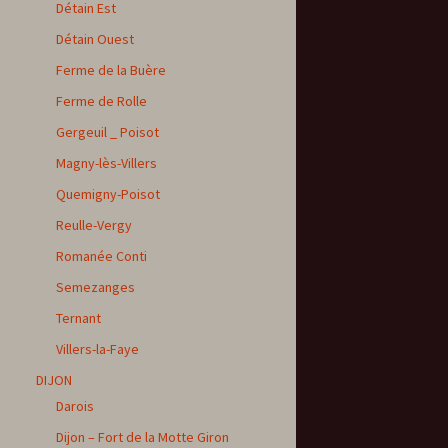
Détain Est
Détain Ouest
Ferme de la Buère
Ferme de Rolle
Gergeuil _ Poisot
Magny-lès-Villers
Quemigny-Poisot
Reulle-Vergy
Romanée Conti
Semezanges
Ternant
Villers-la-Faye
DIJON
Darois
Dijon – Fort de la Motte Giron