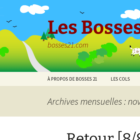
Aller
au
contenu
Les Bosses
bosses21.com
À PROPOS DE BOSSES 21
LES COLS
Politique de
Col de Bessey
confidentialité
Chaume
Archives mensuelles : n
Col de Clémen
Col de la Croix
l’Ormeau
Retour [8/