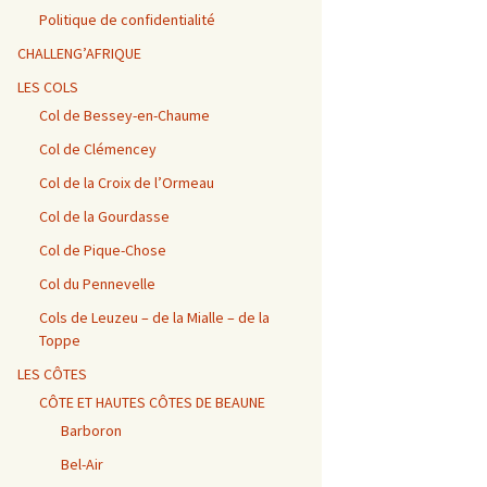
Vosges / Cols du Haut de
Alpes – Marlens / Station
de la Porte et de Beau
Alpes – Embrun / Les
Alpes Chambéry /
la Côte et de la Sclucht,
de la Sambuy
Plan
Gourniers
Montmerlet
Politique de confidentialité
Route des Crêtes, Le
Hohneck, cols de
CHALLENG’AFRIQUE
Bramont et de Grosse
Barillette + Col de la
Alpes – Maurienne /
Alpes / Embrun – Col
Alpes Chambéry / Relais
Pierre
Combe Blanche
Collet de la Madeleine et
Agnel
du Mont du Chat et Col
LES COLS
Col de l’Iseran
du Chat
Col de Bessey-en-Chaume
Vosges / Cols de la
Alpes / Embrun – Col
Col de Clémencey
Burotte, de Lauvy et des
d’Izoard
Alpes Chambéry / Cols du
Hayes
Frêne, du Lindar et des
Prés
Col de la Croix de l’Ormeau
Col de la Gourdasse
Alpes Chambéry /
Pragondran
Col de Pique-Chose
Col du Pennevelle
Cols de Leuzeu – de la Mialle – de la
Toppe
LES CÔTES
CÔTE ET HAUTES CÔTES DE BEAUNE
Barboron
Bel-Air