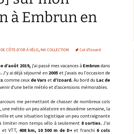
dasse
MORVAN
Dijon – Fort de la Motte
Croix de l’Homme Mort
Parcours 2019 [2]
Chenôve
Giron
2014
in à Embrun en
Bruant Ouest
Chose
PAYS CHÂTILLONNAIS
Frontière Nièvre
la Brosse Dormante
Cirque du Bout du Monde
Dijon – La Montagne
2015
Bruant Sud
lle
PAYS DE L’AUXOIS
Jonchère
la Groutière
A38 – Échangeur n°26
Fussey
Dijon – Rue de Mirande
2016
Chambœuf
 – de la
PAYS SEINE ET TILLES
la Croix de Chèvre
la Villeneuve-les-Convers
A38 – Échangeur n°27
Aignay-le-Duc ><
Toppe
Ivry-en-Montagne
Hauteville-lès-Dijon
Lamargelle
2017
 DE CÔTE-D'OR À VÉLO
,
MA COLLECTION
Col d'Izoard
Château d’entre Deux
VALLÉE DE L’OUCHE
Monts
Mont Beroin
les Grandes Charmes
A38 – Échangeur n°28
Agey _ Gissey-sur-Ouche
la Raquette
Plombières-lès-Dijon
Blaisy-Bas
2018
e d’août 2019,
j’ai passé mes vacances à
Embrun
dans
VINGEANNE VAL DE
Chaux
Saulieu
A38 – Geute
Croix Gauveney
Tart-le-Haut
.
J’y ai déjà séjourné en
2005
et j’avais eu l’occasion de
SAÔNE
la Rochepot
Talant
Bligny-le-Sec
2019
ls
comme ceux
de
Vars
et
d’Izoard.
Au bord du
Lac de
Chazan
Savilly
A38 – le Moulin à Vent
Forêt Tarbet
ouvenir d’une belle météo et d’ascensions mémorables.
le Bas des Fontaines
Bordes Pillot
2020
Chevrey
Alise-Sainte-Reine
la Montagne
 parcours me permettant de chasser de nombreux cols
le Grand Hâ
CEA Valduc
2021
e, une météo un peu aléatoire en deuxième semaine, la
Clémencey
Asnières-en-Montagne
Mont Afrique
ille et une situation logistique un peu contraignante
Montagne de Beaune
Chanceaux
2022
t à limiter mon temps vélo à seulement
8 sorties.
J’ai
Combe Lavaux
Avosnes
Notre-Dame d’Étang
e et VTT,
408 km, 10 500 m de D+
Montagne des Trois Croix
Cinq Fonds
et franchi
2023
6 cols