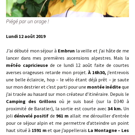
Piégé par un orage !
Lundi 12 août 2019
J’ai débuté mon séjour à
Embrun
la veille et j’ai hâte de me
lancer dans mes premières ascensions alpestres. Mais la
météo capricieuse
de ce lundi 12 août faite de courtes
averses orageuses retarde mon projet.
À 16h30,
j’entrevois
une belle éclaircie, hop – le vélo étant déjà prêt – je saute
sur mon destrier et c’est parti pour une
montée inédite
que
j’ai tracée au hasard sur mon créateur d’itinéraire. Depuis le
Camping des Grillons
où je suis basé (sur la D340 à
proximité de Baratier), la sortie est courte avec
34 km.
Un
joli
dénivelé positif
de
961 m
allait me dérouiller d’entrée
pour ce séjour alpin et me permettre d’atteindre un point
haut situé à
1591 m
et que j’appellerais
La Montagne – Les