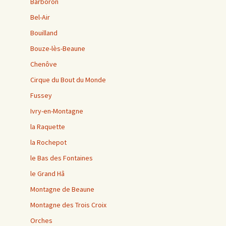
Barboron
Bel-Air
Bouilland
Bouze-lès-Beaune
Chenôve
Cirque du Bout du Monde
Fussey
Ivry-en-Montagne
la Raquette
la Rochepot
le Bas des Fontaines
le Grand Hâ
Montagne de Beaune
Montagne des Trois Croix
Orches