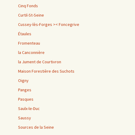
Cinq Fonds
Curtil-St-Seine
Cussey-lès-Forges >< Foncegrive
Étaules
Fromenteau
la Canconnière
la Jument de Courtivron
Maison Forestière des Suchots
Oigny
Panges
Pasques
Saulx-le-Duc
Saussy
Sources de la Seine