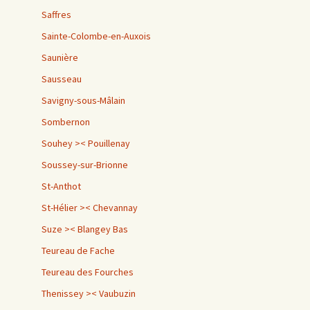
Saffres
Sainte-Colombe-en-Auxois
Saunière
Sausseau
Savigny-sous-Mâlain
Sombernon
Souhey >< Pouillenay
Soussey-sur-Brionne
St-Anthot
St-Hélier >< Chevannay
Suze >< Blangey Bas
Teureau de Fache
Teureau des Fourches
Thenissey >< Vaubuzin