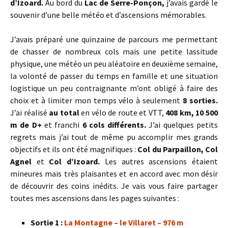
d’Izoard.
Au bord du
Lac de Serre-Ponçon,
j’avais gardé le
souvenir d’une belle météo et d’ascensions mémorables.
J’avais préparé une quinzaine de parcours me permettant
de chasser de nombreux cols mais une petite lassitude
physique, une météo un peu aléatoire en deuxième semaine,
la volonté de passer du temps en famille et une situation
logistique un peu contraignante m’ont obligé à faire des
choix et à limiter mon temps vélo à seulement
8 sorties.
J’ai réalisé
au total
en vélo de route et VTT,
408 km, 10 500
m de D+
et franchi
6 cols différents.
J’ai quelques petits
regrets mais j’ai tout de même pu accomplir mes grands
objectifs et ils ont été magnifiques :
Col du Parpaillon, Col
Agnel
et
Col d’Izoard.
Les autres ascensions étaient
mineures mais très plaisantes et en accord avec mon désir
de découvrir des coins inédits. Je vais vous faire partager
toutes mes ascensions dans les pages suivantes :
Sortie 1 :
La Montagne – le Villaret – 976 m