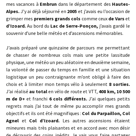
mes vacances à
Embrun
dans le département des
Hautes-
Alpes.
J’y ai déjà séjourné en
2005
et j’avais eu l’occasion de
grimper mes
premiers grands cols
comme ceux
de
Vars
et
d’Izoard.
Au bord du
Lac de Serre-Ponçon,
j’avais gardé le
souvenir d’une belle météo et d’ascensions mémorables.
J’avais préparé une quinzaine de parcours me permettant
de chasser de nombreux cols mais une petite lassitude
physique, une météo un peu aléatoire en deuxième semaine,
la volonté de passer du temps en famille et une situation
logistique un peu contraignante m’ont obligé à faire des
choix et à limiter mon temps vélo à seulement
8 sorties.
J’ai réalisé
au total
en vélo de route et VTT,
408 km, 10 500
m de D+
et franchi
6 cols différents.
J’ai quelques petits
regrets mais j’ai tout de même pu accomplir mes grands
objectifs et ils ont été magnifiques :
Col du Parpaillon, Col
Agnel
et
Col d’Izoard.
Les autres ascensions étaient
mineures mais très plaisantes et en accord avec mon désir
de découvrir des coins inédits. Je vais vous faire partager