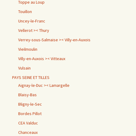
Toppe au Loup
Touillon
Uncey-le-Franc
Vellerot >< Thury
Verrey-sous-Salmaise >< Villy-en-Auxois
Vieilmoulin
Villy-en-Auxois >< Vitteaux
Vulsain
PAYS SEINE ET TILLES
Aignay-le-Duc >< Lamargelle
Blaisy-Bas
Bligny-le-Sec
Bordes Pillot
CEA Valduc
Chanceaux