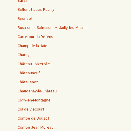
Barain
Bellenot-sous-Pouilly
Beurizot
Boux-sous-Salmaise >< Jailly-les-Moulins
Carrefour du Défens
Champ de la Haie
Charny
Château Loizerolle
Châteauneuf
Châtellenot
Chaudenay-le-Château
Civry-en-Montagne
Col de Viécourt
Combe de Bouzot
Combe Jean Moreau