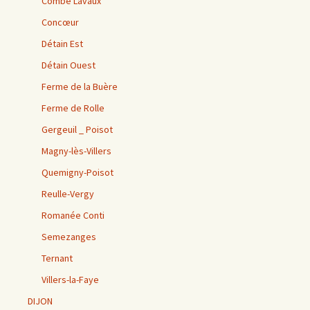
Combe Lavaux
Concœur
Détain Est
Détain Ouest
Ferme de la Buère
Ferme de Rolle
Gergeuil _ Poisot
Magny-lès-Villers
Quemigny-Poisot
Reulle-Vergy
Romanée Conti
Semezanges
Ternant
Villers-la-Faye
DIJON