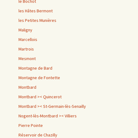
le Bochot
les Hâtes Bermont
les Petites Munières
Maligny
Marcellois
Martrois
Mesmont
Montagne de Bard
Montagne de Fontette
Montbard
Montbard >< Quincerot
Montbard >< St-Germain-lès-Senailly
Nogent-lès-Montbard >< Villiers
Pierre Pointe
Réservoir de Chazilly