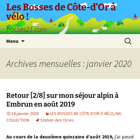
Aller
Les Bosses de Côte-d'Or à
au
vélo !
contenu
bosses21.com
Recherc
Menu
Archives mensuelles : janvier 2020
Retour [2/8] sur mon séjour alpin à
Embrun en août 2019
14 janvier 2020
LES BOSSES DE CÔTE-D'OR À VÉLO
,
MA
COLLECTION
Station des Orres
Au cours de la deuxième quinzaine d’août 2019,
j’ai passé