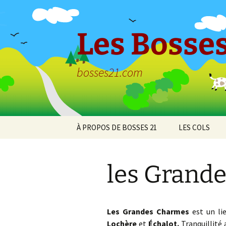
Aller
au
contenu
Les Bosses
bosses21.com
À PROPOS DE BOSSES 21
LES COLS
Politique de
Col de Bessey
confidentialité
Chaume
les Grand
Col de Clémen
Col de la Croix
l’Ormeau
Les Grandes Charmes
est un li
Lochère
et
Échalot.
Tranquillité 