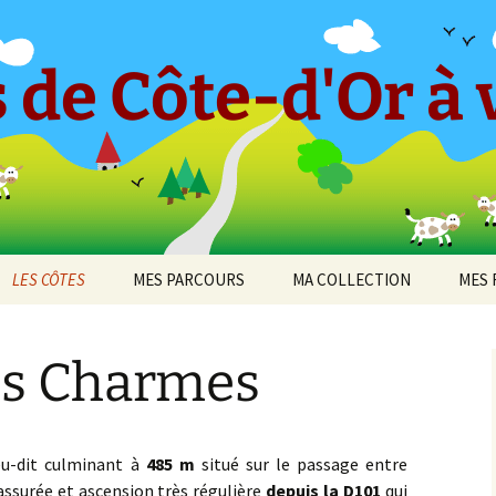
 de Côte-d'Or à v
LES CÔTES
MES PARCOURS
MA COLLECTION
MES 
-en-
CÔTE ET HAUTES CÔTES
Le « Petit Tricot »
Barboron
2010
DE BEAUNE
es Charmes
Parcours 2017 [1]
Bel-Air
2011
cey
CÔTE ET HAUTES CÔTES
Arcenant
DE NUITS
Parcours 2017 [2]
Bouilland
2012
 de
Bruant Est
DIJON
Darois
eu-dit culminant à
485 m
situé sur le passage entre
Parcours 2019 [1]
Bouze-lès-Beaune
2013
assurée et ascension très régulière
depuis la D101
qui
Bruant Nord