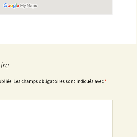
les Hâtes Bermont
les Petites Munières
Maligny
Marcellois
ire
Martrois
Mesmont
ubliée.
Les champs obligatoires sont indiqués avec
*
Montagne de Bard
Montagne de Fontette
Montbard
Montbard >< Quincerot