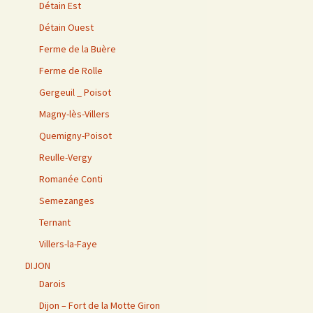
Détain Est
Détain Ouest
Ferme de la Buère
Ferme de Rolle
Gergeuil _ Poisot
Magny-lès-Villers
Quemigny-Poisot
Reulle-Vergy
Romanée Conti
Semezanges
Ternant
Villers-la-Faye
DIJON
Darois
Dijon – Fort de la Motte Giron