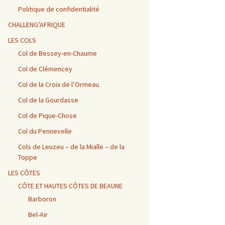
Vosges / Cols du Haut de
Alpes – Marlens / Station
de la Porte et de Beau
Alpes – Embrun / Les
Alpes Chambéry /
la Côte et de la Sclucht,
de la Sambuy
Plan
Gourniers
Montmerlet
Politique de confidentialité
Route des Crêtes, Le
Hohneck, cols de
CHALLENG’AFRIQUE
Bramont et de Grosse
Barillette + Col de la
Alpes – Maurienne /
Alpes / Embrun – Col
Alpes Chambéry / Relais
Pierre
Combe Blanche
Collet de la Madeleine et
Agnel
du Mont du Chat et Col
LES COLS
Col de l’Iseran
du Chat
Col de Bessey-en-Chaume
Vosges / Cols de la
Alpes / Embrun – Col
Col de Clémencey
Burotte, de Lauvy et des
d’Izoard
Alpes Chambéry / Cols du
Hayes
Frêne, du Lindar et des
Prés
Col de la Croix de l’Ormeau
Col de la Gourdasse
Alpes Chambéry /
Pragondran
Col de Pique-Chose
Col du Pennevelle
Cols de Leuzeu – de la Mialle – de la
Toppe
LES CÔTES
CÔTE ET HAUTES CÔTES DE BEAUNE
Barboron
Bel-Air