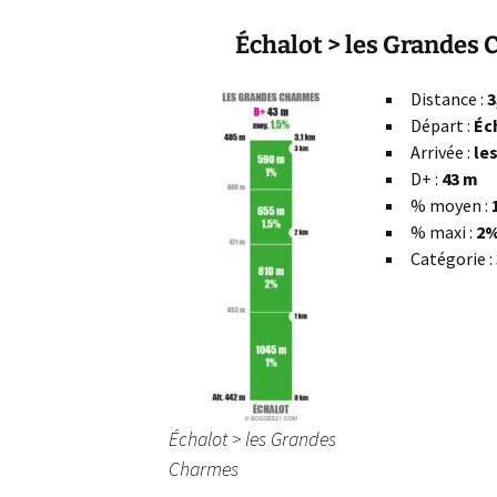
Échalot > les Grandes
Distance :
3
Départ :
Éc
Arrivée :
le
D+ :
43 m
% moyen :
% maxi :
2%
Catégorie :
Échalot > les Grandes
Charmes