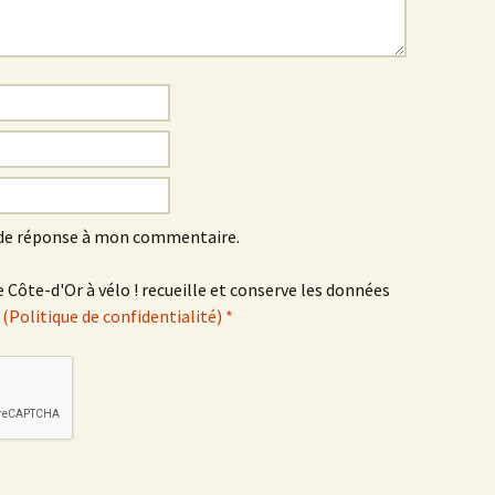
Montbard >< St-Germain-
lès-Senailly
Nogent-lès-Montbard ><
Villiers
Pierre Pointe
Réservoir de Chazilly
 de réponse à mon commentaire.
Saffres
 Côte-d'Or à vélo ! recueille et conserve les données
.
(Politique de confidentialité)
*
Sainte-Colombe-en-
Auxois
Saunière
Sausseau
Savigny-sous-Mâlain