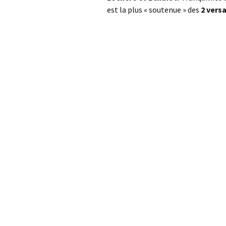
Col de la Gour
est la plus « soutenue » des
2 vers
Col de Pique-
Col du Penneve
Cols de Leuzeu
Mialle – de la 