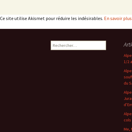
Ce site utilise Akismet pour réduire les indésirables.
En savoir plu
Rechercher :
Art
Alpe
1/2 
Alpe
souf
du S
Alpe
Jura
d’E
Alpe
cols
Me, 