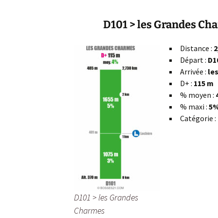
D101 > les Grandes Ch
Distance :
2
Départ :
D1
Arrivée :
le
D+ :
115 m
% moyen :
% maxi :
5%
Catégorie :
D101 > les Grandes
Charmes