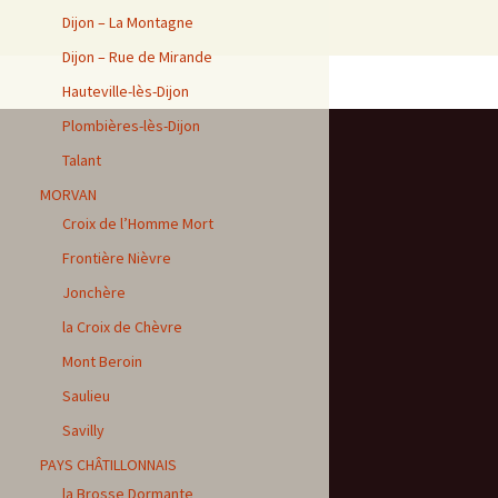
Dijon – La Montagne
Dijon – Rue de Mirande
Hauteville-lès-Dijon
Plombières-lès-Dijon
Talant
MORVAN
Croix de l’Homme Mort
Frontière Nièvre
Jonchère
la Croix de Chèvre
Mont Beroin
Saulieu
Savilly
PAYS CHÂTILLONNAIS
la Brosse Dormante