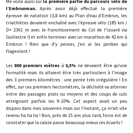
Me voilà aussi sur
la première partie du parcours vélo de
l’Embrunman.
Après avoir déjà effectué la première
épreuve de natation (3,8 km) au Plan d’eau d’Embrun, les
triathlètes devaient enchaîné avec l’épreuve vélo (185 km /
D+ 2361 m avec le franchissement du Col de l’Izoard via
Guillestre !) et enfin terminer avec un marathon de 42 km à
Embrun ! Rien que d’y penser, j’en ai les jambes qui
flageolent !
Les
800 premiers mètres
à
3,5%
ne devaient être qu’une
formalité mais ils allaient être très particuliers à l’image
des 3 premiers kilomètres : une pente très irrégulière ! En
effet, sur ces premiers hectomètres, la déclivité va alterner
entre des passages plats ou moyens et des coups de culs
atteignant parfois les 9-10%. Cet aspect avait un peu
disparu dans mes souvenirs mais sur l’instant, ça m’ait vite
revenu ha ha ha ! Bon, près de 15 ans plus tard, force est de
constater que la caisse passe beaucoup mieux ces écueils !