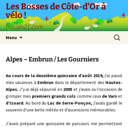
Aller
Les Bosses de Côte-d'Or à
au
vélo !
contenu
bosses21.com
Recherc
Menu
Alpes – Embrun / Les Gourniers
Au cours de la deuxième quinzaine d’août 2019,
j’ai passé
mes vacances à
Embrun
dans le département des
Hautes-
Alpes.
J’y ai déjà séjourné en
2005
et j’avais eu l’occasion de
grimper mes
premiers grands cols
comme ceux
de
Vars
et
d’Izoard.
Au bord du
Lac de Serre-Ponçon,
j’avais gardé le
souvenir d’une belle météo et d’ascensions mémorables.
J’avais préparé une quinzaine de parcours me permettant