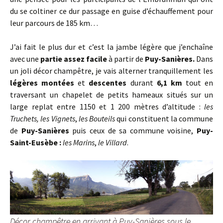
du se coltiner ce dur passage en guise d’échauffement pour
leur parcours de 185 km…
J’ai fait le plus dur et c’est la jambe légère que j’enchaîne
avec une
partie assez facile
à partir de
Puy-Sanières.
Dans
un joli décor champêtre, je vais alterner tranquillement les
légères montées
et
descentes
durant
6,1 km
tout en
traversant un chapelet de petits hameaux situés sur un
large replat entre 1150 et 1 200 mètres d’altitude :
les
Truchets,
les Vignets
,
les Bouteils
qui constituent la commune
de
Puy-Sanières
puis ceux de sa commune voisine,
Puy-
Saint-Eusèbe :
les Marins
,
le Villard
.
Décor champêtre en arrivant à Puy-Sanières sous le