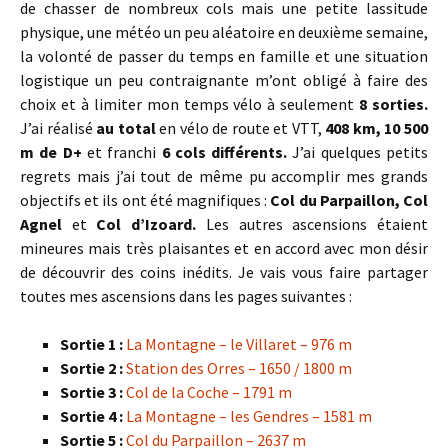
de chasser de nombreux cols mais une petite lassitude
physique, une météo un peu aléatoire en deuxième semaine,
la volonté de passer du temps en famille et une situation
logistique un peu contraignante m’ont obligé à faire des
choix et à limiter mon temps vélo à seulement
8 sorties.
J’ai réalisé
au total
en vélo de route et VTT,
408 km, 10 500
m de D+
et franchi
6 cols différents.
J’ai quelques petits
regrets mais j’ai tout de même pu accomplir mes grands
objectifs et ils ont été magnifiques :
Col du Parpaillon, Col
Agnel
et
Col d’Izoard.
Les autres ascensions étaient
mineures mais très plaisantes et en accord avec mon désir
de découvrir des coins inédits. Je vais vous faire partager
toutes mes ascensions dans les pages suivantes :
Sortie 1 :
La Montagne – le Villaret – 976 m
Sortie 2 :
Station des Orres – 1650 / 1800 m
Sortie 3 :
Col de la Coche – 1791 m
Sortie 4 :
La Montagne – les Gendres – 1581 m
Sortie 5 :
Col du Parpaillon – 2637 m