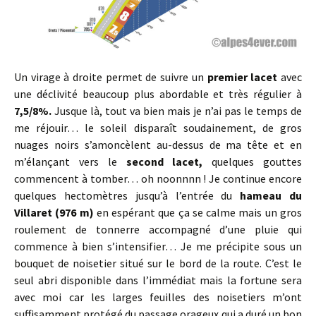
Un virage à droite permet de suivre un
premier lacet
avec
une déclivité beaucoup plus abordable et très régulier à
7,5/8%.
Jusque là, tout va bien mais je n’ai pas le temps de
me réjouir… le soleil disparaît soudainement, de gros
nuages noirs s’amoncèlent au-dessus de ma tête et en
m’élançant vers le
second lacet,
quelques gouttes
commencent à tomber… oh noonnnn ! Je continue encore
quelques hectomètres jusqu’à l’entrée du
hameau du
Villaret (976 m)
en espérant que ça se calme mais un gros
roulement de tonnerre accompagné d’une pluie qui
commence à bien s’intensifier… Je me précipite sous un
bouquet de noisetier situé sur le bord de la route. C’est le
seul abri disponible dans l’immédiat mais la fortune sera
avec moi car les larges feuilles des noisetiers m’ont
suffisamment protégé du passage orageux qui a duré un bon