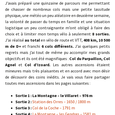
J’avais préparé une quinzaine de parcours me permettant
de chasser de nombreux cols mais une petite lassitude
physique, une météo un peu aléatoire en deuxième semaine,
la volonté de passer du temps en famille et une situation
logistique un peu contraignante m’ont obligé à faire des
choix et à limiter mon temps vélo à seulement
8 sorties.
J’ai réalisé
au total
en vélo de route et VTT,
408 km, 10 500
m de D+
et franchi
6 cols différents.
J’ai quelques petits
regrets mais j’ai tout de même pu accomplir mes grands
objectifs et ils ont été magnifiques :
Col du Parpaillon, Col
Agnel
et
Col d’Izoard.
Les autres ascensions étaient
mineures mais très plaisantes et en accord avec mon désir
de découvrir des coins inédits. Je vais vous faire partager
toutes mes ascensions dans les pages suivantes :
Sortie 1 : La Montagne – le Villaret – 976 m
Sortie 2 :
Station des Orres – 1650 / 1800 m
Sortie 3 :
Col de la Coche – 1791 m
Sortie 4 :
La Montagne – les Gendres – 1581 m