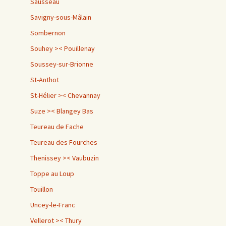
Sausseau
Savigny-sous-Mâlain
Sombernon
Souhey >< Pouillenay
Soussey-sur-Brionne
St-Anthot
St-Hélier >< Chevannay
Suze >< Blangey Bas
Teureau de Fache
Teureau des Fourches
Thenissey >< Vaubuzin
Toppe au Loup
Touillon
Uncey-le-Franc
Vellerot >< Thury