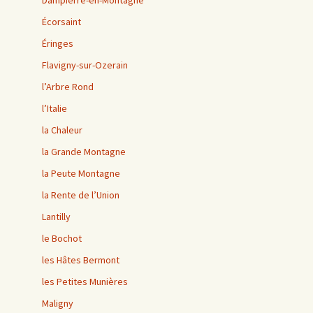
Dampierre-en-Montagne
Écorsaint
Éringes
Flavigny-sur-Ozerain
l’Arbre Rond
l’Italie
la Chaleur
la Grande Montagne
la Peute Montagne
la Rente de l’Union
Lantilly
le Bochot
les Hâtes Bermont
les Petites Munières
Maligny