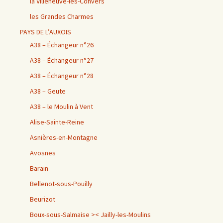
la Villeneuve-les-Convers
les Grandes Charmes
PAYS DE L’AUXOIS
A38 – Échangeur n°26
A38 – Échangeur n°27
A38 – Échangeur n°28
A38 – Geute
A38 – le Moulin à Vent
Alise-Sainte-Reine
Asnières-en-Montagne
Avosnes
Barain
Bellenot-sous-Pouilly
Beurizot
Boux-sous-Salmaise >< Jailly-les-Moulins