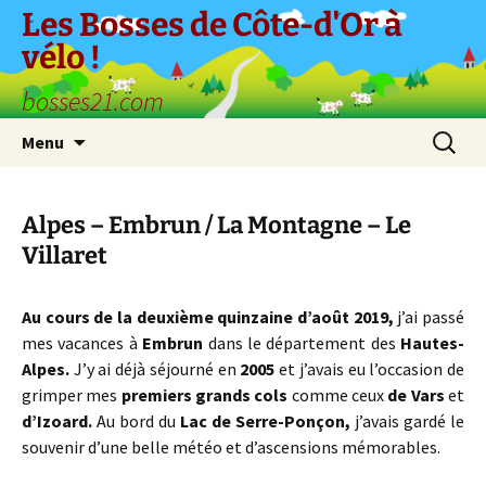
Aller
Les Bosses de Côte-d'Or à
au
vélo !
contenu
bosses21.com
Recherc
Menu
Alpes – Embrun / La Montagne – Le
Villaret
Au cours de la deuxième quinzaine d’août 2019,
j’ai passé
mes vacances à
Embrun
dans le département des
Hautes-
Alpes.
J’y ai déjà séjourné en
2005
et j’avais eu l’occasion de
grimper mes
premiers grands cols
comme ceux
de
Vars
et
d’Izoard.
Au bord du
Lac de Serre-Ponçon,
j’avais gardé le
souvenir d’une belle météo et d’ascensions mémorables.