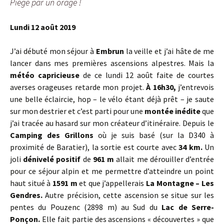
Piégé par un orage !
Lundi 12 août 2019
J’ai débuté mon séjour à
Embrun
la veille et j’ai hâte de me
lancer dans mes premières ascensions alpestres. Mais la
météo capricieuse
de ce lundi 12 août faite de courtes
averses orageuses retarde mon projet.
À 16h30,
j’entrevois
une belle éclaircie, hop – le vélo étant déjà prêt – je saute
sur mon destrier et c’est parti pour une
montée inédite
que
j’ai tracée au hasard sur mon créateur d’itinéraire. Depuis le
Camping des Grillons
où je suis basé (sur la D340 à
proximité de Baratier), la sortie est courte avec
34 km.
Un
joli
dénivelé positif
de
961 m
allait me dérouiller d’entrée
pour ce séjour alpin et me permettre d’atteindre un point
haut situé à
1591 m
et que j’appellerais
La Montagne – Les
Gendres.
Autre précision, cette ascension se situe sur les
pentes du Pouzenc (2898 m) au Sud du
Lac de Serre-
Ponçon.
Elle fait partie des ascensions « découvertes » que