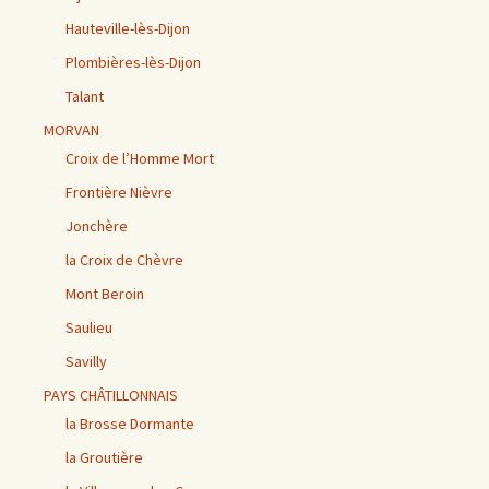
Hauteville-lès-Dijon
Plombières-lès-Dijon
Talant
MORVAN
Croix de l’Homme Mort
Frontière Nièvre
Jonchère
la Croix de Chèvre
Mont Beroin
Saulieu
Savilly
PAYS CHÂTILLONNAIS
la Brosse Dormante
la Groutière