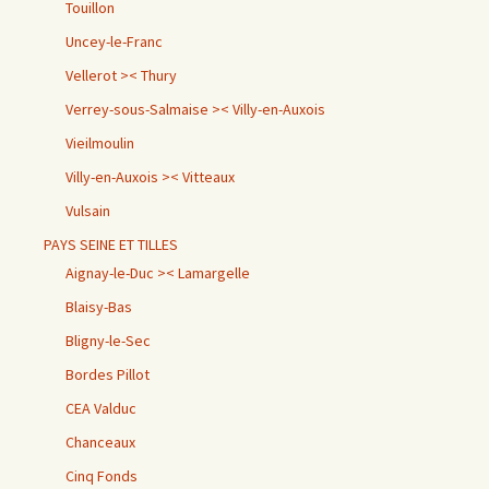
Touillon
Uncey-le-Franc
Vellerot >< Thury
Verrey-sous-Salmaise >< Villy-en-Auxois
Vieilmoulin
Villy-en-Auxois >< Vitteaux
Vulsain
PAYS SEINE ET TILLES
Aignay-le-Duc >< Lamargelle
Blaisy-Bas
Bligny-le-Sec
Bordes Pillot
CEA Valduc
Chanceaux
Cinq Fonds