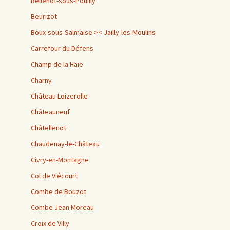
Bellenot-sous-Pouilly
Beurizot
Boux-sous-Salmaise >< Jailly-les-Moulins
Carrefour du Défens
Champ de la Haie
Charny
Château Loizerolle
Châteauneuf
Châtellenot
Chaudenay-le-Château
Civry-en-Montagne
Col de Viécourt
Combe de Bouzot
Combe Jean Moreau
Croix de Villy