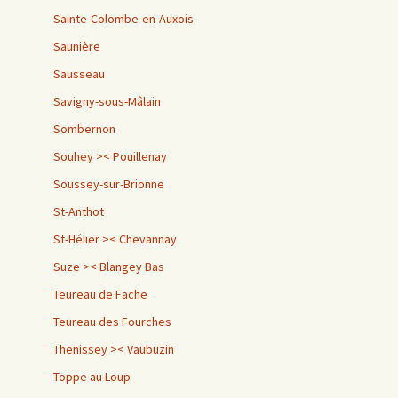
Sainte-Colombe-en-Auxois
Saunière
Sausseau
Savigny-sous-Mâlain
Sombernon
Souhey >< Pouillenay
Soussey-sur-Brionne
St-Anthot
St-Hélier >< Chevannay
Suze >< Blangey Bas
Teureau de Fache
Teureau des Fourches
Thenissey >< Vaubuzin
Toppe au Loup