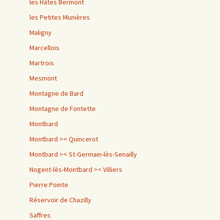
les Hâtes Bermont
les Petites Munières
Maligny
Marcellois
Martrois
Mesmont
Montagne de Bard
Montagne de Fontette
Montbard
Montbard >< Quincerot
Montbard >< St-Germain-lès-Senailly
Nogent-lès-Montbard >< Villiers
Pierre Pointe
Réservoir de Chazilly
Saffres