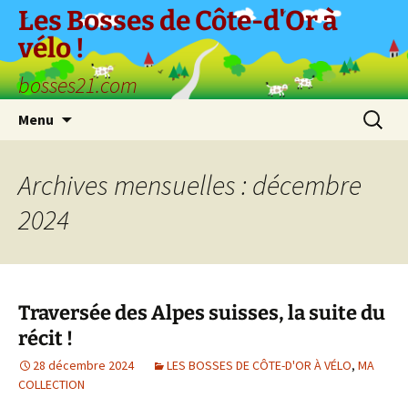
Aller
Les Bosses de Côte-d'Or à
au
vélo !
contenu
bosses21.com
Recherc
Menu
Archives mensuelles : décembre
2024
Traversée des Alpes suisses, la suite du
récit !
28 décembre 2024
LES BOSSES DE CÔTE-D'OR À VÉLO
,
MA
COLLECTION