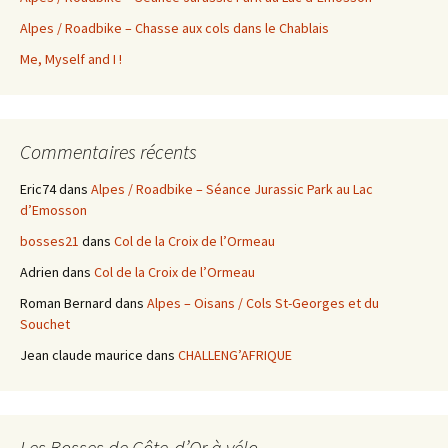
Alpes / Roadbike – Chasse aux cols dans le Chablais
Me, Myself and I !
Commentaires récents
Eric74
dans
Alpes / Roadbike – Séance Jurassic Park au Lac
d’Emosson
bosses21
dans
Col de la Croix de l’Ormeau
Adrien
dans
Col de la Croix de l’Ormeau
Roman Bernard
dans
Alpes – Oisans / Cols St-Georges et du
Souchet
Jean claude maurice
dans
CHALLENG’AFRIQUE
Les Bosses de Côte-d’Or à vélo