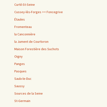
Curtil-St-Seine
Cussey-lès-Forges >< Foncegrive
Étaules
Fromenteau
la Canconnière
la Jument de Courtivron
Maison Forestière des Suchots
Oigny
Panges
Pasques
Saulx-le-Duc
Saussy
Sources de la Seine
St-Germain