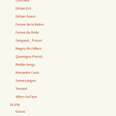
Concœur
Détain Est
Détain Ouest
Ferme de la Buère
Ferme de Rolle
Gergeuil _ Poisot
Magny-lès-Villers
Quemigny-Poisot
Reulle-Vergy
Romanée Conti
Semezanges
Ternant
Villers-la-Faye
DIJON
Darois