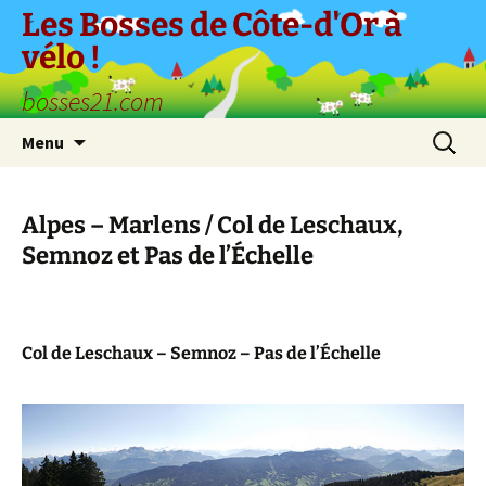
Aller
Les Bosses de Côte-d'Or à
au
vélo !
contenu
bosses21.com
Recherc
Menu
Alpes – Marlens / Col de Leschaux,
Semnoz et Pas de l’Échelle
Col de Leschaux – Semnoz – Pas de l’Échelle