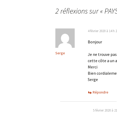
2 réflexions sur «
PAYS
4 février 2020 à 14 h 
Bonjour
Serge
Je ne trouve pa
cette côte a un 
Merci
Bien cordialem
Serge
Répondre
5 février 2020 à 2