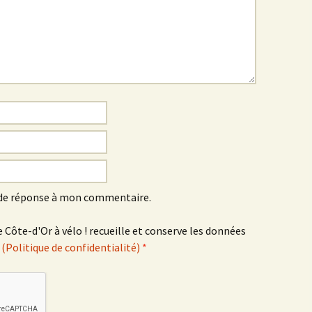
Sombernon
Souhey >< Pouillenay
Soussey-sur-Brionne
St-Anthot
St-Hélier >< Chevannay
Suze >< Blangey Bas
 de réponse à mon commentaire.
Teureau de Fache
 Côte-d'Or à vélo ! recueille et conserve les données
.
(Politique de confidentialité)
*
Teureau des Fourches
Thenissey >< Vaubuzin
Toppe au Loup