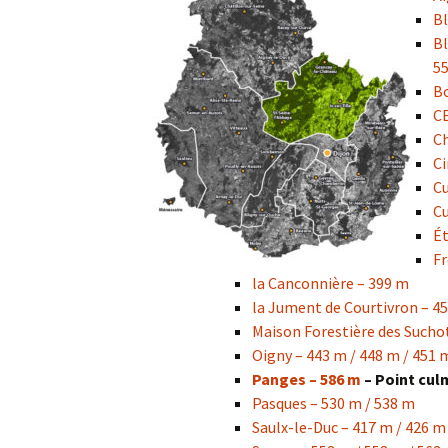
Col de la Gour
Bl
Bl
Col de Pique-
55
Bo
Col du Penneve
CE
Ch
Cols de Leuzeu
Ci
Mialle – de la 
Cu
Cu
Ét
Fr
la Canconnière – 399 m
la Jument de Courtivron – 4
Maison Forestière des Suchot
Oigny – 443 m / 448 m / 451 
Panges – 586 m
– Point cul
Pasques – 530 m / 538 m
Saulx-le-Duc – 417 m / 426 m