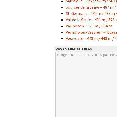
Saussy – 553 m / 558 m / 563
Sources de la Seine – 487 m /
St-Germain – 479 m / 487 m /
Val de la Saule – 491 m / 528
Val-Suzon – 525 m / 564 m
Vernois-les-Vesvres >< Bous
Vesvrotte – 443 m / 448 m / 
Pays Seine et Tilles
chargement de la carte - veuillez patienter..