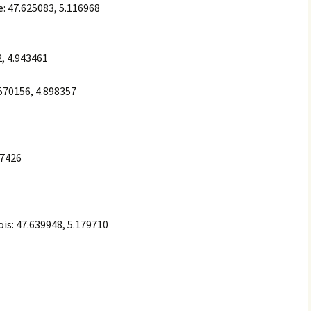
e:
47.625083
,
5.116968
Éringes
Flavigny-sur-Ozerain
2
,
4.943461
l’Arbre Rond
570156
,
4.898357
l’Italie
la Chaleur
17426
la Grande Montagne
la Peute Montagne
ois:
47.639948
,
5.179710
la Rente de l’Union
Lantilly
le Bochot