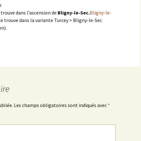
e
 trouve dans l’ascension de
Bligny-le-Sec.
Montbard >< St-Germain-
Bligny-le-
lès-Senailly
se trouve dans la variante Turcey > Bligny-le-Sec
n).
Nogent-lès-Montbard ><
Villiers
Pierre Pointe
Réservoir de Chazilly
Saffres
ire
Sainte-Colombe-en-
Auxois
ubliée.
Les champs obligatoires sont indiqués avec
*
Saunière
Sausseau
Savigny-sous-Mâlain