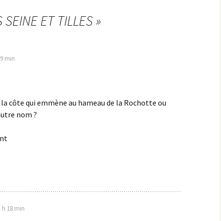
 SEINE ET TILLES
»
les Hâtes Bermont
les Petites Munières
29 min
Maligny
Marcellois
s la côte qui emmène au hameau de la Rochotte ou
Martrois
autre nom ?
Mesmont
ent
Montagne de Bard
Montagne de Fontette
Montbard
1 h 18 min
Montbard >< Quincerot