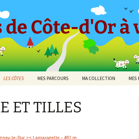
 de Côte-d'Or à v
LES CÔTES
MES PARCOURS
MA COLLECTION
MES 
-en-
CÔTE ET HAUTES CÔTES
Le « Petit Tricot »
Barboron
2010
DE BEAUNE
E ET TILLES
Parcours 2017 [1]
Bel-Air
2011
cey
CÔTE ET HAUTES CÔTES
Arcenant
DE NUITS
Parcours 2017 [2]
Bouilland
2012
 de
Bruant Est
DIJON
Darois
Parcours 2019 [1]
Bouze-lès-Beaune
2013
gnay-le-Duc >< Lamaragelle – 491 m
Bruant Nord