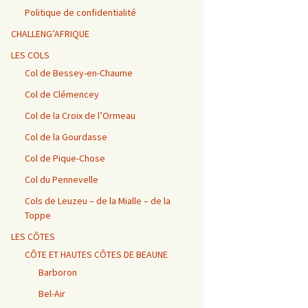
Vosges / Cols du Haut de
Alpes – Marlens / Station
de la Porte et de Beau
Alpes – Embrun / Les
Alpes Chambéry /
la Côte et de la Sclucht,
de la Sambuy
Plan
Gourniers
Montmerlet
Politique de confidentialité
Route des Crêtes, Le
Hohneck, cols de
CHALLENG’AFRIQUE
Bramont et de Grosse
Barillette + Col de la
Alpes – Maurienne /
Alpes / Embrun – Col
Alpes Chambéry / Relais
Pierre
Combe Blanche
Collet de la Madeleine et
Agnel
du Mont du Chat et Col
LES COLS
Col de l’Iseran
du Chat
Col de Bessey-en-Chaume
Vosges / Cols de la
Alpes / Embrun – Col
Col de Clémencey
Burotte, de Lauvy et des
d’Izoard
Alpes Chambéry / Cols du
Hayes
Frêne, du Lindar et des
Prés
Col de la Croix de l’Ormeau
Col de la Gourdasse
Alpes Chambéry /
Pragondran
Col de Pique-Chose
Col du Pennevelle
Cols de Leuzeu – de la Mialle – de la
Toppe
LES CÔTES
CÔTE ET HAUTES CÔTES DE BEAUNE
Barboron
Bel-Air