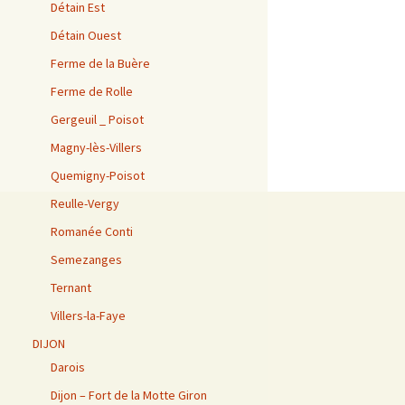
Détain Est
Détain Ouest
Ferme de la Buère
Ferme de Rolle
Gergeuil _ Poisot
Magny-lès-Villers
Quemigny-Poisot
Reulle-Vergy
Romanée Conti
Semezanges
Ternant
Villers-la-Faye
DIJON
Darois
Dijon – Fort de la Motte Giron