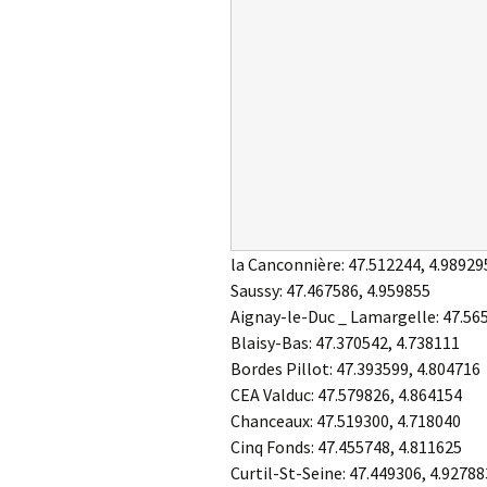
la Canconnière:
47.512244
,
4.98929
Saussy:
47.467586
,
4.959855
Aignay-le-Duc _ Lamargelle:
47.56
Blaisy-Bas:
47.370542
,
4.738111
Bordes Pillot:
47.393599
,
4.804716
CEA Valduc:
47.579826
,
4.864154
Chanceaux:
47.519300
,
4.718040
Cinq Fonds:
47.455748
,
4.811625
Curtil-St-Seine:
47.449306
,
4.92788