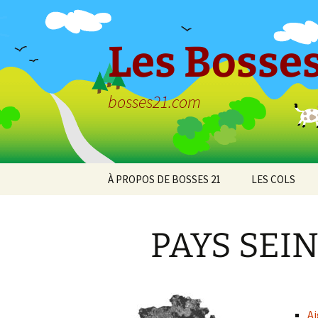
Aller
au
contenu
Les Bosses
bosses21.com
À PROPOS DE BOSSES 21
LES COLS
Politique de
Col de Bessey
confidentialité
Chaume
PAYS SEIN
Col de Clémen
Col de la Croix
l’Ormeau
Ai