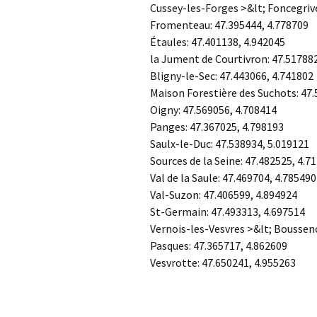
Cussey-les-Forges >&lt; Foncegriv
Fromenteau:
47.395444
,
4.778709
Étaules:
47.401138
,
4.942045
la Jument de Courtivron:
47.51788
Bligny-le-Sec:
47.443066
,
4.741802
Maison Forestière des Suchots:
47.
Oigny:
47.569056
,
4.708414
Panges:
47.367025
,
4.798193
Saulx-le-Duc:
47.538934
,
5.019121
Sources de la Seine:
47.482525
,
4.7
Val de la Saule:
47.469704
,
4.785490
Val-Suzon:
47.406599
,
4.894924
St-Germain:
47.493313
,
4.697514
Vernois-les-Vesvres >&lt; Boussen
Pasques:
47.365717
,
4.862609
Vesvrotte:
47.650241
,
4.955263