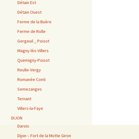
Détain Est
Détain Ouest
Ferme de la Buère
Ferme de Rolle
Gergeuil _ Poisot
Magny-lès-Villers
Quemigny-Poisot
Reulle-Vergy
Romanée Conti
Semezanges
Ternant
Villers-la-Faye
DIJON
Darois
Dijon – Fort de la Motte Giron