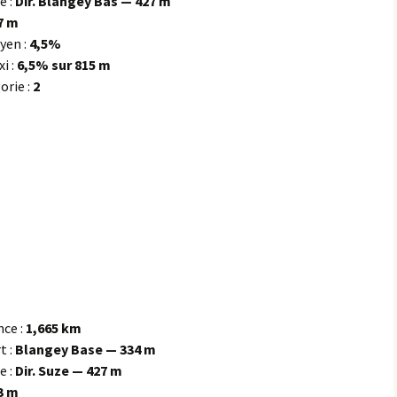
e :
Dir. Blangey Bas — 427 m
7 m
Éringes
yen :
4,5%
i :
6,5% sur 815 m
Flavigny-sur-Ozerain
orie :
2
l’Arbre Rond
l’Italie
la Chaleur
la Grande Montagne
la Peute Montagne
la Rente de l’Union
nce :
1,665 km
t :
Blangey Bas
e — 334 m
Lantilly
e :
Dir. Suze — 427 m
le Bochot
3 m