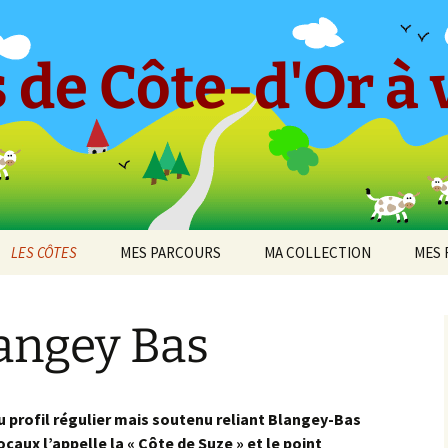
 de Côte-d'Or à v
LES CÔTES
MES PARCOURS
MA COLLECTION
MES 
-en-
CÔTE ET HAUTES CÔTES
Le « Petit Tricot »
Barboron
2010
DE BEAUNE
angey Bas
Parcours 2017 [1]
Bel-Air
2011
cey
CÔTE ET HAUTES CÔTES
Arcenant
DE NUITS
Parcours 2017 [2]
Bouilland
2012
 de
Bruant Est
DIJON
Darois
 profil régulier mais soutenu reliant Blangey-Bas
Parcours 2019 [1]
Bouze-lès-Beaune
2013
ocaux l’appelle la « Côte de Suze » et le point
Bruant Nord