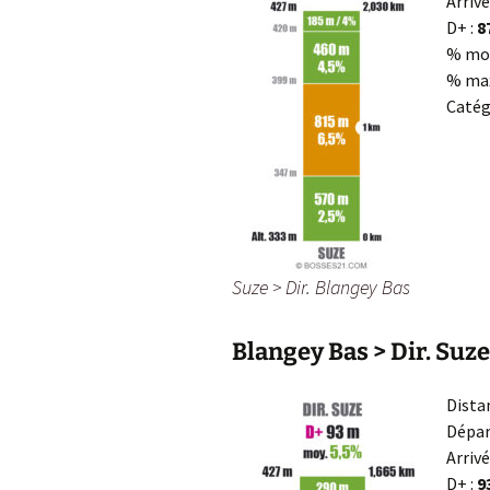
Arrivé
D+ :
8
% mo
% max
Catég
Suze > Dir. Blangey Bas
Blangey Bas > Dir. Suze
Dista
Dépar
Arrivé
D+ :
9