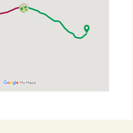
Montbard >< St-Germain-
lès-Senailly
Nogent-lès-Montbard ><
Villiers
Pierre Pointe
Réservoir de Chazilly
Saffres
Sainte-Colombe-en-
Auxois
Saunière
Sausseau
Savigny-sous-Mâlain