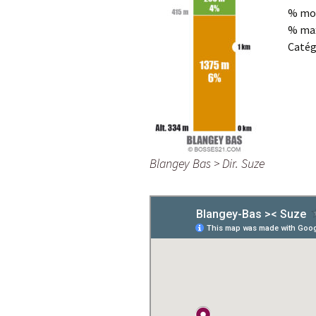
% mo
% max
Catég
Blangey Bas > Dir. Suze