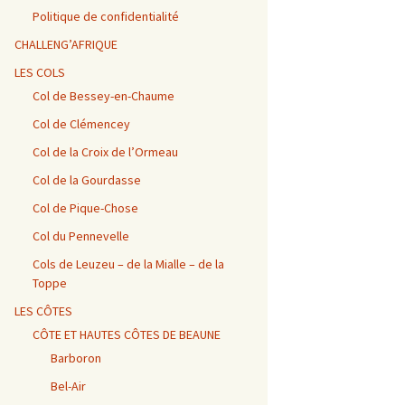
Vosges / Cols du Haut de
Alpes – Marlens / Station
de la Porte et de Beau
Alpes – Embrun / Les
Alpes Chambéry /
la Côte et de la Sclucht,
de la Sambuy
Plan
Gourniers
Montmerlet
Politique de confidentialité
Route des Crêtes, Le
Hohneck, cols de
CHALLENG’AFRIQUE
Bramont et de Grosse
Barillette + Col de la
Alpes – Maurienne /
Alpes / Embrun – Col
Alpes Chambéry / Relais
Pierre
Combe Blanche
Collet de la Madeleine et
Agnel
du Mont du Chat et Col
LES COLS
Col de l’Iseran
du Chat
Col de Bessey-en-Chaume
Vosges / Cols de la
Alpes / Embrun – Col
Col de Clémencey
Burotte, de Lauvy et des
d’Izoard
Alpes Chambéry / Cols du
Hayes
Frêne, du Lindar et des
Prés
Col de la Croix de l’Ormeau
Col de la Gourdasse
Alpes Chambéry /
Pragondran
Col de Pique-Chose
Col du Pennevelle
Cols de Leuzeu – de la Mialle – de la
Toppe
LES CÔTES
CÔTE ET HAUTES CÔTES DE BEAUNE
Barboron
Bel-Air