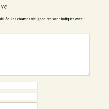
ire
Sombernon
ubliée.
Les champs obligatoires sont indiqués avec
*
Souhey >< Pouillenay
Soussey-sur-Brionne
St-Anthot
St-Hélier >< Chevannay
Suze >< Blangey Bas
Teureau de Fache
Teureau des Fourches
Thenissey >< Vaubuzin
Toppe au Loup