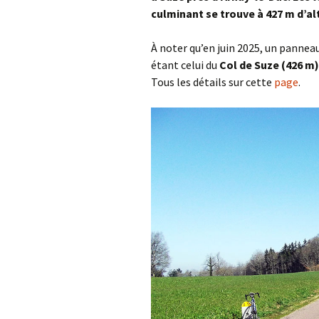
Col de la Gour
culminant se trouve à 427 m d’al
Col de Pique-
À noter qu’en juin 2025, un panne
étant celui du
Col de Suze (426 m)
Col du Penneve
Tous les détails sur cette
page
.
Cols de Leuzeu
Mialle – de la 