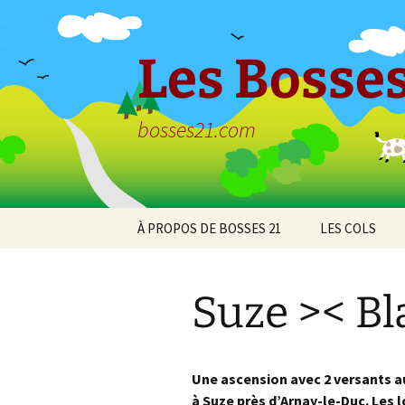
Aller
au
contenu
Les Bosses
bosses21.com
À PROPOS DE BOSSES 21
LES COLS
Politique de
Col de Bessey
confidentialité
Chaume
Suze >< Bl
Col de Clémen
Col de la Croix
l’Ormeau
Une ascension avec 2 versants au
à Suze près d’Arnay-le-Duc. Les l