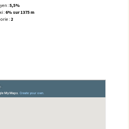
yen :
5,5%
les Hâtes Bermont
i :
6% sur 1375 m
orie :
2
les Petites Munières
Maligny
Marcellois
Martrois
Mesmont
Montagne de Bard
Montagne de Fontette
Montbard
Montbard >< Quincerot