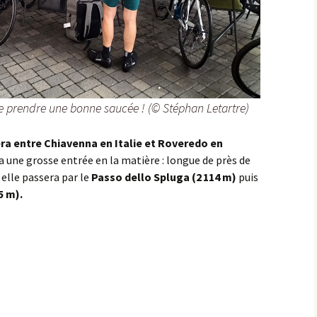
Sombernon
Souhey >< Pouillenay
Soussey-sur-Brionne
se prendre une bonne saucée ! (© Stéphan Letartre)
St-Anthot
ra entre Chiavenna en Italie et Roveredo en
St-Hélier >< Chevannay
a une grosse entrée en la matière : longue de près de
elle passera par le
Passo dello Spluga (2 114 m)
puis
Suze >< Blangey Bas
5 m).
Teureau de Fache
Teureau des Fourches
Thenissey >< Vaubuzin
Toppe au Loup