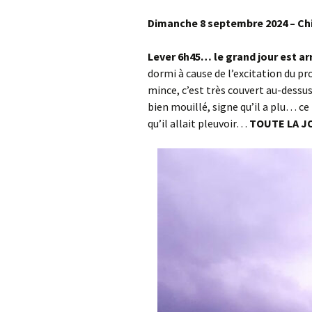
Col de la Gour
Dimanche 8 septembre 2024 – Chi
Col de Pique-
Lever 6h45… le grand jour est arr
dormi à cause de l’excitation du p
Col du Penneve
mince, c’est très couvert au-dessus 
Cols de Leuzeu
bien mouillé, signe qu’il a plu… 
Mialle – de la 
qu’il allait pleuvoir…
TOUTE LA JO