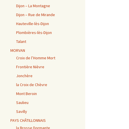
Dijon – La Montagne
Dijon – Rue de Mirande
Hauteville-lès-Dijon
Plombières-lès-Dijon
Talant
MORVAN
Croix de l’Homme Mort
Frontière Nièvre
Jonchère
la Croix de Chèvre
Mont Beroin
Saulieu
Savilly
PAYS CHÂTILLONNAIS
la Brosse Dormante