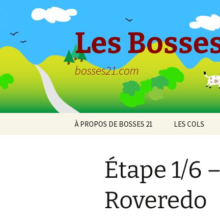
Aller
au
contenu
Les Bosses
bosses21.com
À PROPOS DE BOSSES 21
LES COLS
Politique de
Col de Bessey
confidentialité
Chaume
Étape 1/6 
Col de Clémen
Roveredo
Col de la Croix
l’Ormeau