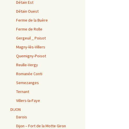
Détain Est
Détain Ouest
Ferme de la Buère
Ferme de Rolle
Gergeuil _ Poisot
Magny-lès-Villers
Quemigny-Poisot
Reulle-Vergy
Romanée Conti
Semezanges
Ternant
Villers-la-Faye
DIJON
Darois
Dijon – Fort de la Motte Giron