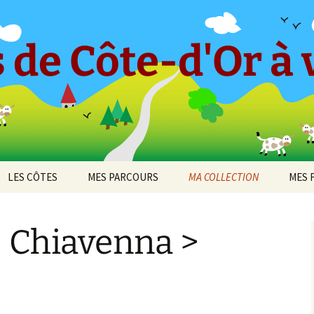
 de Côte-d'Or à v
LES CÔTES
MES PARCOURS
MA COLLECTION
MES 
-en-
CÔTE ET HAUTES CÔTES
Le « Petit Tricot »
Barboron
2010
DE BEAUNE
– Chiavenna >
Parcours 2017 [1]
Bel-Air
2011
cey
CÔTE ET HAUTES CÔTES
Arcenant
DE NUITS
Parcours 2017 [2]
Bouilland
2012
 de
Bruant Est
DIJON
Darois
Parcours 2019 [1]
Bouze-lès-Beaune
2013
Bruant Nord