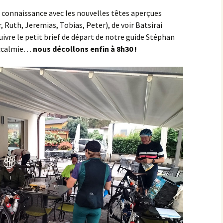
s connaissance avec les nouvelles têtes aperçues
Montbard >< St-Germain-
, Ruth, Jeremias, Tobias, Peter), de voir Batsirai
lès-Senailly
suivre le petit brief de départ de notre guide Stéphan
’accalmie…
nous décollons enfin à 8h30 !
Nogent-lès-Montbard ><
Villiers
Pierre Pointe
Réservoir de Chazilly
Saffres
Sainte-Colombe-en-
Auxois
Saunière
Sausseau
Savigny-sous-Mâlain