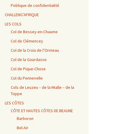
Vosges / Cols du Haut de
Alpes – Marlens / Station
de la Porte et de Beau
Alpes – Embrun / Les
Alpes Chambéry /
la Côte et de la Sclucht,
de la Sambuy
Plan
Gourniers
Montmerlet
Politique de confidentialité
Route des Crêtes, Le
Hohneck, cols de
CHALLENG’AFRIQUE
Bramont et de Grosse
Barillette + Col de la
Alpes – Maurienne /
Alpes / Embrun – Col
Alpes Chambéry / Relais
Pierre
Combe Blanche
Collet de la Madeleine et
Agnel
du Mont du Chat et Col
LES COLS
Col de l’Iseran
du Chat
Col de Bessey-en-Chaume
Vosges / Cols de la
Alpes / Embrun – Col
Col de Clémencey
Burotte, de Lauvy et des
d’Izoard
Alpes Chambéry / Cols du
Hayes
Frêne, du Lindar et des
Prés
Col de la Croix de l’Ormeau
Col de la Gourdasse
Alpes Chambéry /
Pragondran
Col de Pique-Chose
Col du Pennevelle
Cols de Leuzeu – de la Mialle – de la
Toppe
LES CÔTES
CÔTE ET HAUTES CÔTES DE BEAUNE
Barboron
Bel-Air