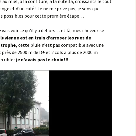
s au miel, à la confiture, à la nutella, croissants le tout
nge et d’un café ! Je ne me prive pas, je sens que
Éringes
ries possibles pour cette première étape…
Flavigny-sur-Ozerain
 vais voir ce qu’il y a dehors… et là, mes cheveux se
luvienne est en train d’arroser les rues de
l’Arbre Rond
astrophe,
cette pluie n’est pas compatible avec une
l’Italie
près de 2500 m de D+ et 2 cols à plus de 2000 m
errible :
je n’avais pas le choix !!!
la Chaleur
la Grande Montagne
la Peute Montagne
la Rente de l’Union
Lantilly
le Bochot