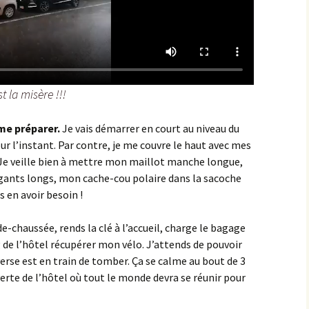
les Hâtes Bermont
les Petites Munières
Maligny
 la misère !!!
Marcellois
me préparer.
Je vais démarrer en court au niveau du
pour l’instant. Par contre, je me couvre le haut avec mes
Martrois
Je veille bien à mettre mon maillot manche longue,
ants longs, mon cache-cou polaire dans la sacoche
Mesmont
is en avoir besoin !
Montagne de Bard
e-chaussée, rends la clé à l’accueil, charge le bagage
Montagne de Fontette
g de l’hôtel récupérer mon vélo. J’attends de pouvoir
erse est en train de tomber. Ça se calme au bout de 3
Montbard
verte de l’hôtel où tout le monde devra se réunir pour
Montbard >< Quincerot