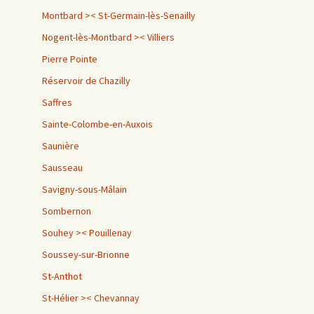
Montbard >< St-Germain-lès-Senailly
Nogent-lès-Montbard >< Villiers
Pierre Pointe
Réservoir de Chazilly
Saffres
Sainte-Colombe-en-Auxois
Saunière
Sausseau
Savigny-sous-Mâlain
Sombernon
Souhey >< Pouillenay
Soussey-sur-Brionne
St-Anthot
St-Hélier >< Chevannay