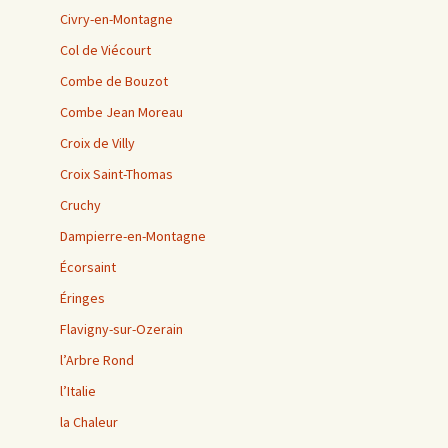
Civry-en-Montagne
Col de Viécourt
Combe de Bouzot
Combe Jean Moreau
Croix de Villy
Croix Saint-Thomas
Cruchy
Dampierre-en-Montagne
Écorsaint
Éringes
Flavigny-sur-Ozerain
l’Arbre Rond
l’Italie
la Chaleur