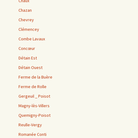
Chaux
Chazan
Chevrey
Clémencey
Combe Lavaux
Concœur
Détain Est
Détain Ouest
Ferme de la Buère
Ferme de Rolle
Gergeuil _ Poisot
Magny-lès-Villers
Quemigny-Poisot
Reulle-Vergy
Romanée Conti