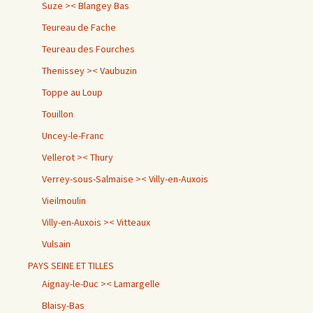
Suze >< Blangey Bas
Teureau de Fache
Teureau des Fourches
Thenissey >< Vaubuzin
Toppe au Loup
Touillon
Uncey-le-Franc
Vellerot >< Thury
Verrey-sous-Salmaise >< Villy-en-Auxois
Vieilmoulin
Villy-en-Auxois >< Vitteaux
Vulsain
PAYS SEINE ET TILLES
Aignay-le-Duc >< Lamargelle
Blaisy-Bas