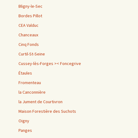
Bligny-le-Sec
Bordes Pillot
CEA Valduc
Chanceaux
Cinq Fonds
Curtil-St-Seine
Cussey-lès-Forges >< Foncegrive
Étaules
Fromenteau
la Canconnière
la Jument de Courtivron
Maison Forestière des Suchots
Oigny
Panges