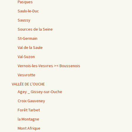
Pasques
Saulx-le-Duc
Saussy
Sources de la Seine
St-Germain
Val de la Saule
Val-Suzon
Vernois-les-Vesvres >< Boussenois
Vesvrotte
VALLÉE DE L’OUCHE
Agey _ Gissey-sur-Ouche
Croix Gauveney
Forêt Tarbet
la Montagne
Mont Afrique