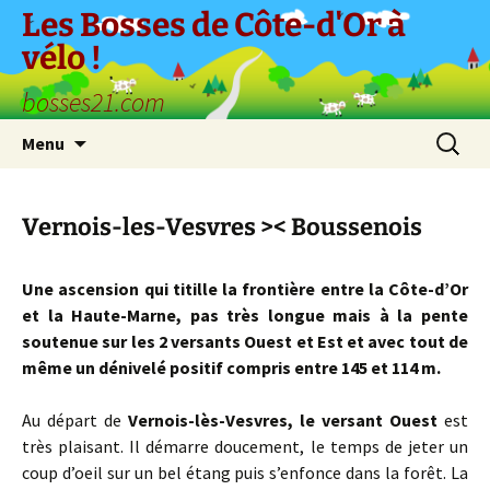
Aller
Les Bosses de Côte-d'Or à
au
vélo !
contenu
bosses21.com
Recherc
Menu
Vernois-les-Vesvres >< Boussenois
Une ascension qui titille la frontière entre la Côte-d’Or
et la Haute-Marne, pas très longue mais à la pente
soutenue sur les 2 versants Ouest et Est et avec tout de
même un dénivelé positif compris entre 145 et 114 m.
Au départ de
Vernois-lès-Vesvres,
le versant Ouest
est
très plaisant. Il démarre doucement, le temps de jeter un
coup d’oeil sur un bel étang puis s’enfonce dans la forêt. La