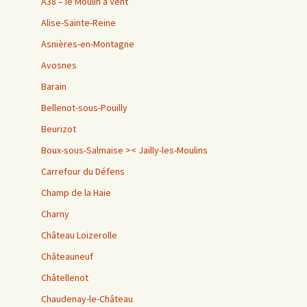
A38 – le Moulin à Vent
Alise-Sainte-Reine
Asnières-en-Montagne
Avosnes
Barain
Bellenot-sous-Pouilly
Beurizot
Boux-sous-Salmaise >< Jailly-les-Moulins
Carrefour du Défens
Champ de la Haie
Charny
Château Loizerolle
Châteauneuf
Châtellenot
Chaudenay-le-Château