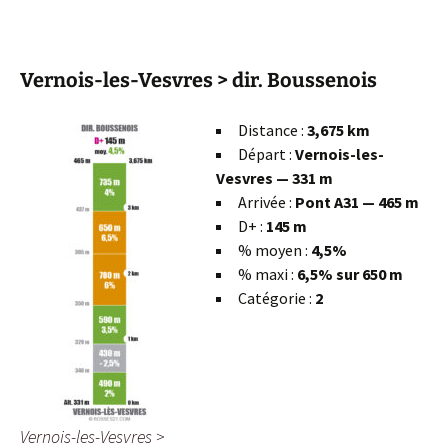
Vernois-les-Vesvres > dir. Boussenois
Distance :
3,675 km
Départ :
Vernois-les-
Vesvres — 331 m
Arrivée :
Pont A31 — 465 m
D+ :
145 m
% moyen :
4,5%
% maxi :
6,5% sur 650 m
Catégorie :
2
Vernois-les-Vesvres >