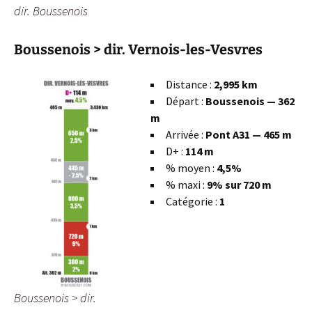
dir. Boussenois
Boussenois > dir. Vernois-les-Vesvres
Distance :
2,995 km
Départ :
Boussenois — 362
m
Arrivée :
Pont A31 — 465 m
D+ :
114 m
% moyen :
4,5%
% maxi :
9% sur 720 m
Catégorie :
1
Boussenois > dir.