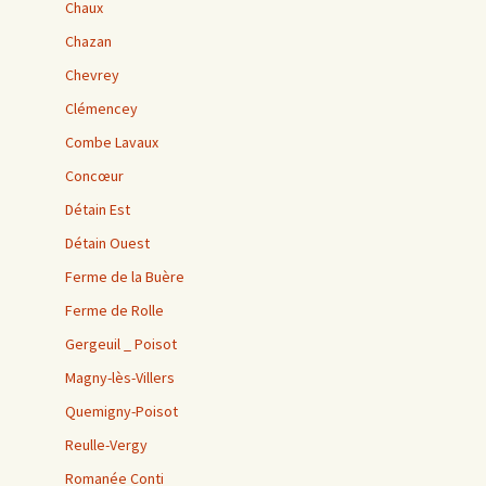
Chaux
Chazan
Chevrey
Clémencey
Combe Lavaux
Concœur
Détain Est
Détain Ouest
Ferme de la Buère
Ferme de Rolle
Gergeuil _ Poisot
Magny-lès-Villers
Quemigny-Poisot
Reulle-Vergy
Romanée Conti