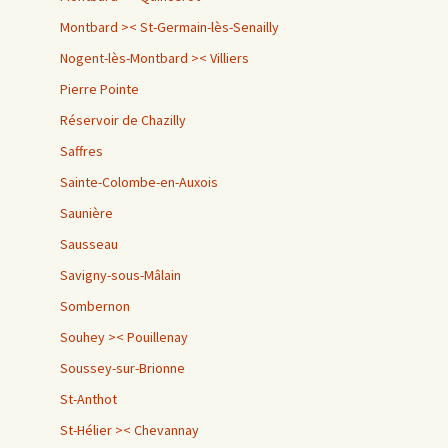
Montbard >< St-Germain-lès-Senailly
Nogent-lès-Montbard >< Villiers
Pierre Pointe
Réservoir de Chazilly
Saffres
Sainte-Colombe-en-Auxois
Saunière
Sausseau
Savigny-sous-Mâlain
Sombernon
Souhey >< Pouillenay
Soussey-sur-Brionne
St-Anthot
St-Hélier >< Chevannay