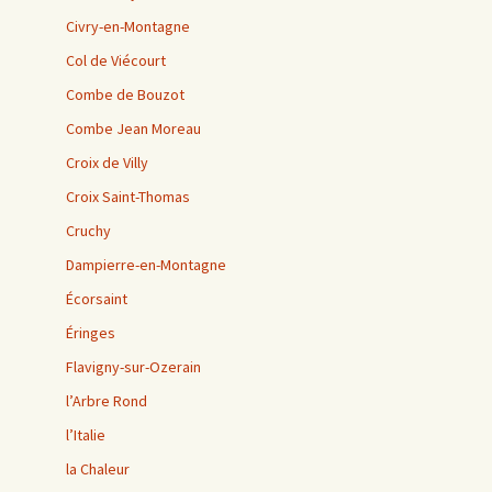
Civry-en-Montagne
Col de Viécourt
Combe de Bouzot
Combe Jean Moreau
Croix de Villy
Croix Saint-Thomas
Cruchy
Dampierre-en-Montagne
Écorsaint
Éringes
Flavigny-sur-Ozerain
l’Arbre Rond
l’Italie
la Chaleur