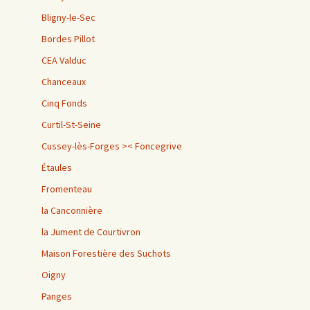
Bligny-le-Sec
Bordes Pillot
CEA Valduc
Chanceaux
Cinq Fonds
Curtil-St-Seine
Cussey-lès-Forges >< Foncegrive
Étaules
Fromenteau
la Canconnière
la Jument de Courtivron
Maison Forestière des Suchots
Oigny
Panges