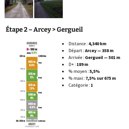
Étape 2 – Arcey > Gergueil
Distance :
4,340 km
Départ :
Arcey — 358 m
Arrivée :
Gergueil — 501 m
D+ :
189 m
% moyen :
5,5%
% maxi :
7,5% sur 675 m
Catégorie :
1