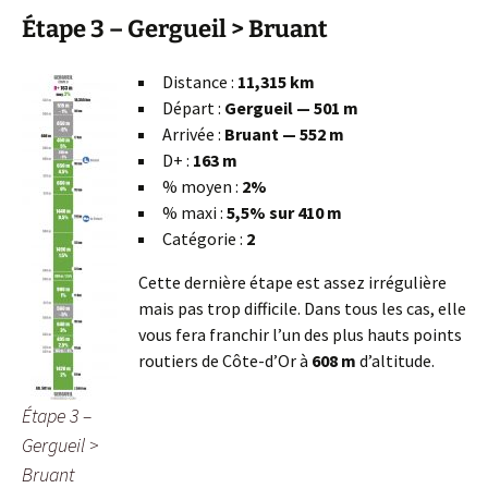
Étape 3 – Gergueil > Bruant
Distance :
11,315 km
Départ :
Gergueil — 501 m
Arrivée :
Bruant — 552 m
D+ :
163 m
% moyen :
2%
% maxi :
5,5% sur 410 m
Catégorie :
2
Cette dernière étape est assez irrégulière
mais pas trop difficile. Dans tous les cas, elle
vous fera franchir l’un des plus hauts points
routiers de Côte-d’Or à
608 m
d’altitude.
Étape 3 –
Gergueil >
Bruant