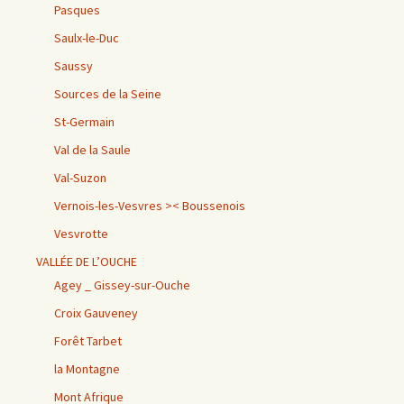
Pasques
Saulx-le-Duc
Saussy
Sources de la Seine
St-Germain
Val de la Saule
Val-Suzon
Vernois-les-Vesvres >< Boussenois
Vesvrotte
VALLÉE DE L’OUCHE
Agey _ Gissey-sur-Ouche
Croix Gauveney
Forêt Tarbet
la Montagne
Mont Afrique