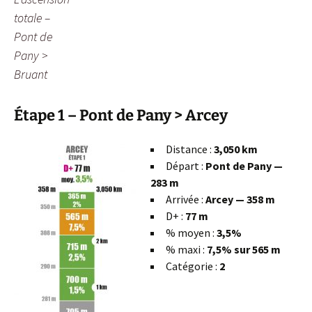
totale –
Pont de
Pany >
Bruant
Étape 1 – Pont de Pany > Arcey
Distance :
3,050 km
Départ :
Pont de Pany —
283 m
Arrivée :
Arcey — 358 m
D+ :
77 m
% moyen :
3,5%
% maxi :
7,5% sur 565 m
Catégorie :
2