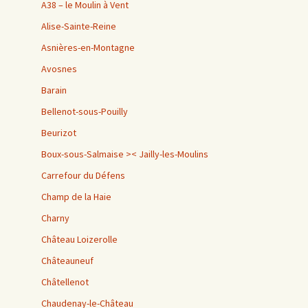
A38 – le Moulin à Vent
Alise-Sainte-Reine
Asnières-en-Montagne
Avosnes
Barain
Bellenot-sous-Pouilly
Beurizot
Boux-sous-Salmaise >< Jailly-les-Moulins
Carrefour du Défens
Champ de la Haie
Charny
Château Loizerolle
Châteauneuf
Châtellenot
Chaudenay-le-Château