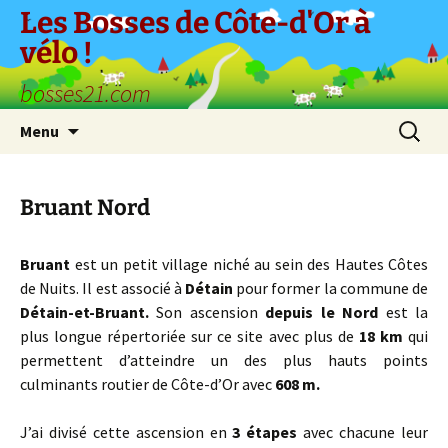
Aller
Les Bosses de Côte-d'Or à
au
vélo !
contenu
bosses21.com
Recherc
Menu
Bruant Nord
Bruant
est un petit village niché au sein des Hautes Côtes
de Nuits. Il est associé à
Détain
pour former la commune de
Détain-et-Bruant.
Son ascension
depuis le Nord
est la
plus longue répertoriée sur ce site avec plus de
18 km
qui
permettent d’atteindre un des plus hauts points
culminants routier de Côte-d’Or avec
608 m.
J’ai divisé cette ascension en
3 étapes
avec chacune leur