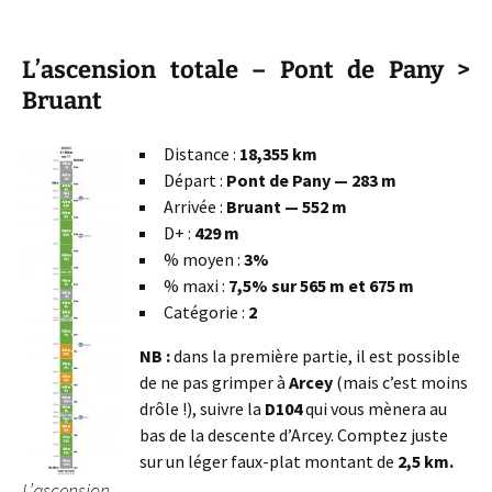
L’ascension totale – Pont de Pany >
Bruant
Distance :
18,355 km
Départ :
Pont de Pany — 283 m
Arrivée :
Bruant — 552 m
D+ :
429 m
% moyen :
3%
% maxi :
7,5% sur 565 m et 675 m
Catégorie :
2
NB :
dans la première partie, il est possible
de ne pas grimper à
Arcey
(mais c’est moins
drôle !), suivre la
D104
qui vous mènera au
bas de la descente d’Arcey. Comptez juste
sur un léger faux-plat montant de
2,5 km.
L’ascension