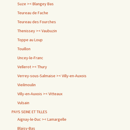
Suze >< Blangey Bas
Teureau de Fache
Teureau des Fourches
Thenissey >< Vaubuzin
Toppe au Loup
Touillon
Uncey-le-Franc
Vellerot >< Thury
Verrey-sous-Salmaise >< Villy-en-Auxois
Vieilmoulin
Villy-en-Auxois >< Vitteaux
Vulsain
PAYS SEINE ET TILLES
Aignay-le-Duc >< Lamargelle
Blaisy-Bas