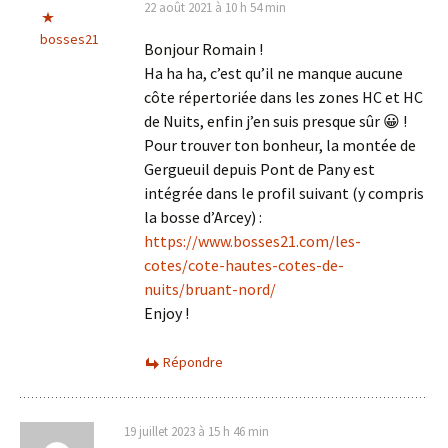
22 août 2021 à 10 h 54 min
bosses21
Bonjour Romain !
Ha ha ha, c’est qu’il ne manque aucune
côte répertoriée dans les zones HC et HC
de Nuits, enfin j’en suis presque sûr 😀 !
Pour trouver ton bonheur, la montée de
Gergueuil depuis Pont de Pany est
intégrée dans le profil suivant (y compris
la bosse d’Arcey) :
https://www.bosses21.com/les-
cotes/cote-hautes-cotes-de-
nuits/bruant-nord/
Enjoy !
Répondre
19 juillet 2023 à 15 h 46 min