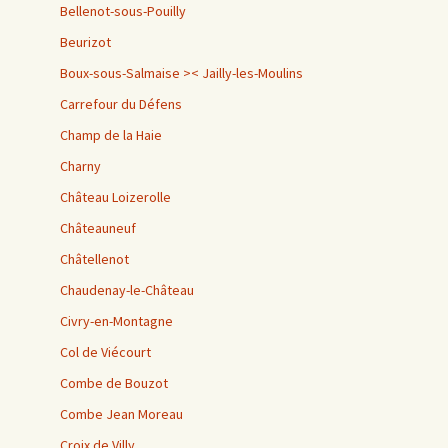
Bellenot-sous-Pouilly
Beurizot
Boux-sous-Salmaise >< Jailly-les-Moulins
Carrefour du Défens
Champ de la Haie
Charny
Château Loizerolle
Châteauneuf
Châtellenot
Chaudenay-le-Château
Civry-en-Montagne
Col de Viécourt
Combe de Bouzot
Combe Jean Moreau
Croix de Villy