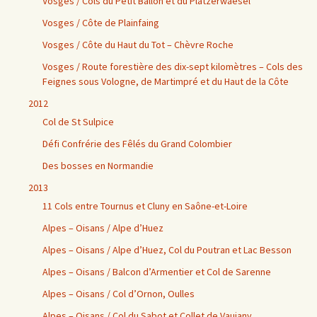
Vosges / Cols du Petit Ballon et du Platzerwaesel
Vosges / Côte de Plainfaing
Vosges / Côte du Haut du Tot – Chèvre Roche
Vosges / Route forestière des dix-sept kilomètres – Cols des
Feignes sous Vologne, de Martimpré et du Haut de la Côte
2012
Col de St Sulpice
Défi Confrérie des Fêlés du Grand Colombier
Des bosses en Normandie
2013
11 Cols entre Tournus et Cluny en Saône-et-Loire
Alpes – Oisans / Alpe d’Huez
Alpes – Oisans / Alpe d’Huez, Col du Poutran et Lac Besson
Alpes – Oisans / Balcon d’Armentier et Col de Sarenne
Alpes – Oisans / Col d’Ornon, Oulles
Alpes – Oisans / Col du Sabot et Collet de Vaujany