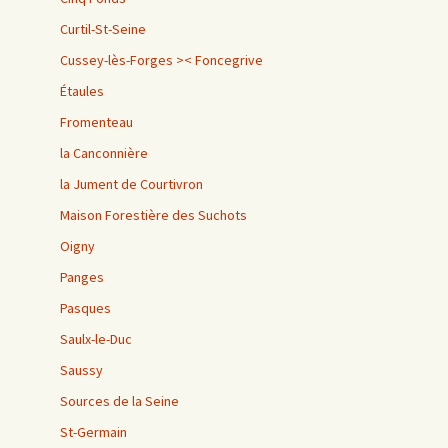
Curtil-St-Seine
Cussey-lès-Forges >< Foncegrive
Étaules
Fromenteau
la Canconnière
la Jument de Courtivron
Maison Forestière des Suchots
Oigny
Panges
Pasques
Saulx-le-Duc
Saussy
Sources de la Seine
St-Germain