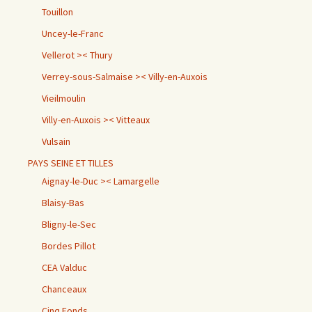
Touillon
Uncey-le-Franc
Vellerot >< Thury
Verrey-sous-Salmaise >< Villy-en-Auxois
Vieilmoulin
Villy-en-Auxois >< Vitteaux
Vulsain
PAYS SEINE ET TILLES
Aignay-le-Duc >< Lamargelle
Blaisy-Bas
Bligny-le-Sec
Bordes Pillot
CEA Valduc
Chanceaux
Cinq Fonds