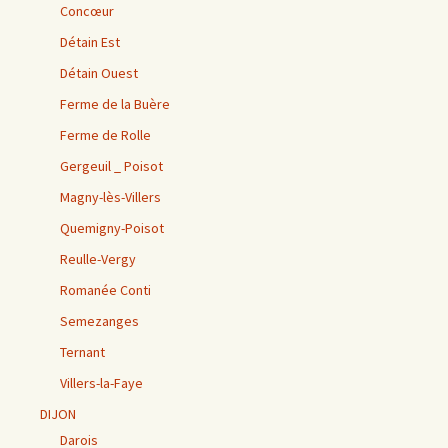
Concœur
Détain Est
Détain Ouest
Ferme de la Buère
Ferme de Rolle
Gergeuil _ Poisot
Magny-lès-Villers
Quemigny-Poisot
Reulle-Vergy
Romanée Conti
Semezanges
Ternant
Villers-la-Faye
DIJON
Darois