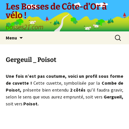
Aller
Les Bosses de Côte-d'Or à
au
vélo !
contenu
bosses21.com
Recherc
Menu
Gergeuil _ Poisot
Une fois n’est pas coutume, voici un profil sous forme
de cuvette !
Cette cuvette, symbolisée par la
Combe de
Poisot,
présente bien entendu
2 côtés
qu’il faudra gravir,
selon le sens que vous aurez emprunté, soit vers
Gergueil,
soit vers
Poisot.