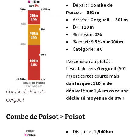
Départ :
Combe de
Poisot — 391 m
Arrivée :
Gergueil — 501 m
D+ :
110 m
% moyen :
8%
% maxi :
9,5% sur 280 m
Catégorie :
HC
L’ascension ou plutôt
l’escalade vers
Gergueil
(501
m) est certes courte mais
dantesque : 110 m de
dénivelé sur 1,4 km avec une
Combe de Poisot >
déclivité moyenne de 8% !
Gergueil
Combe de Poisot > Poisot
Distance :
1,540 km