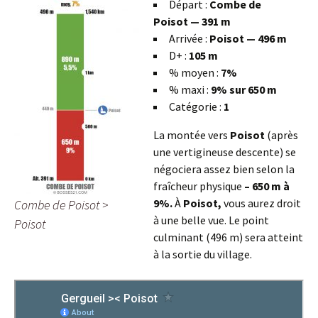
Départ :
Combe de
Poisot — 391 m
Arrivée :
Poisot — 496 m
D+ :
105 m
% moyen :
7%
% maxi :
9% sur 650 m
Catégorie :
1
La montée vers
Poisot
(après
une vertigineuse descente) se
négociera assez bien selon la
fraîcheur physique
– 650 m à
9%.
À
Poisot,
vous aurez droit
Combe de Poisot >
à une belle vue. Le point
Poisot
culminant (496 m) sera atteint
à la sortie du village.