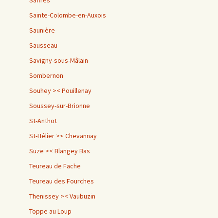
Saffres
Sainte-Colombe-en-Auxois
Saunière
Sausseau
Savigny-sous-Mâlain
Sombernon
Souhey >< Pouillenay
Soussey-sur-Brionne
St-Anthot
St-Hélier >< Chevannay
Suze >< Blangey Bas
Teureau de Fache
Teureau des Fourches
Thenissey >< Vaubuzin
Toppe au Loup