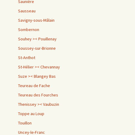
Saunière
Sausseau
Savigny-sous-Mâlain
Sombernon
Souhey >< Pouillenay
Soussey-sur-Brionne
St-Anthot
St-Hélier >< Chevannay
Suze >< Blangey Bas
Teureau de Fache
Teureau des Fourches
Thenissey >< Vaubuzin
Toppe au Loup
Touillon
Uncey-le-Franc