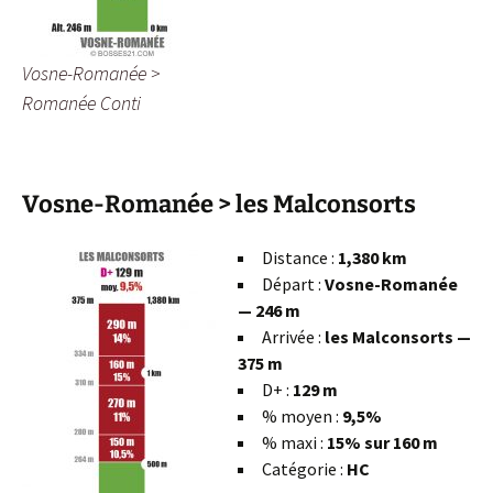
Vosne-Romanée >
Romanée Conti
Vosne-Romanée > les Malconsorts
Distance :
1,380 km
Départ :
Vosne-Romanée
— 246 m
Arrivée :
les Malconsorts —
375 m
D+ :
129 m
% moyen :
9,5%
% maxi :
15% sur 160 m
Catégorie :
HC