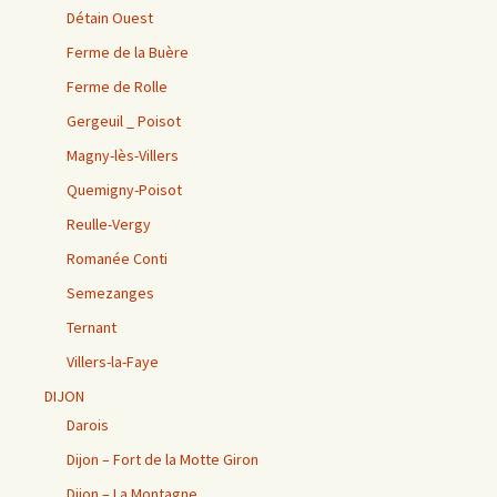
Détain Ouest
Ferme de la Buère
Ferme de Rolle
Gergeuil _ Poisot
Magny-lès-Villers
Quemigny-Poisot
Reulle-Vergy
Romanée Conti
Semezanges
Ternant
Villers-la-Faye
DIJON
Darois
Dijon – Fort de la Motte Giron
Dijon – La Montagne