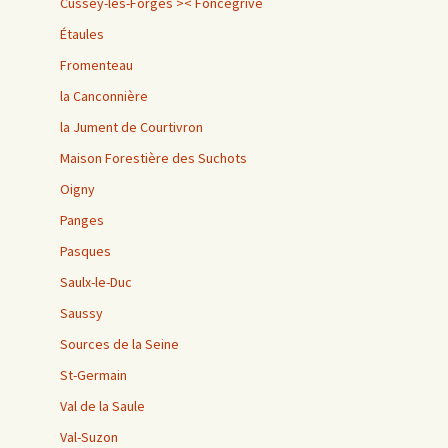
Cussey-lès-Forges >< Foncegrive
Étaules
Fromenteau
la Canconnière
la Jument de Courtivron
Maison Forestière des Suchots
Oigny
Panges
Pasques
Saulx-le-Duc
Saussy
Sources de la Seine
St-Germain
Val de la Saule
Val-Suzon