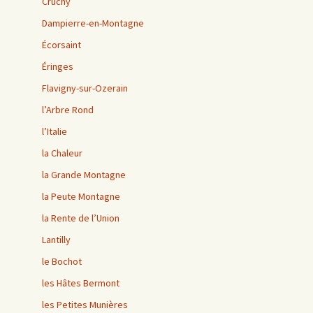
Cruchy
Dampierre-en-Montagne
Écorsaint
Éringes
Flavigny-sur-Ozerain
l’Arbre Rond
l’Italie
la Chaleur
la Grande Montagne
la Peute Montagne
la Rente de l’Union
Lantilly
le Bochot
les Hâtes Bermont
les Petites Munières