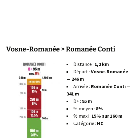
Vosne-Romanée > Romanée Conti
Distance :
1,2 km
Départ :
Vosne-Romanée
— 246 m
Arrivée :
Romanée Conti —
341 m
D+ :
95 m
% moyen :
8%
% maxi :
15% sur 160 m
Catégorie :
HC