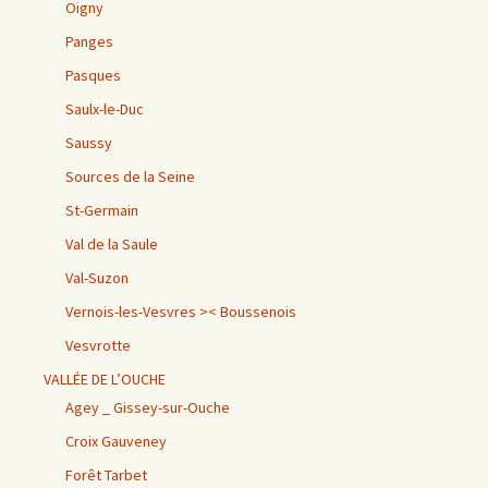
Oigny
Panges
Pasques
Saulx-le-Duc
Saussy
Sources de la Seine
St-Germain
Val de la Saule
Val-Suzon
Vernois-les-Vesvres >< Boussenois
Vesvrotte
VALLÉE DE L’OUCHE
Agey _ Gissey-sur-Ouche
Croix Gauveney
Forêt Tarbet