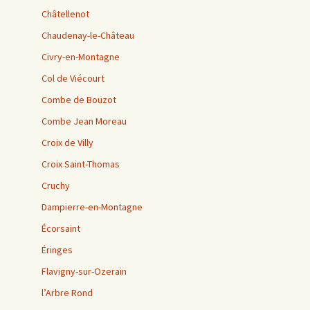
Châtellenot
Chaudenay-le-Château
Civry-en-Montagne
Col de Viécourt
Combe de Bouzot
Combe Jean Moreau
Croix de Villy
Croix Saint-Thomas
Cruchy
Dampierre-en-Montagne
Écorsaint
Éringes
Flavigny-sur-Ozerain
l’Arbre Rond