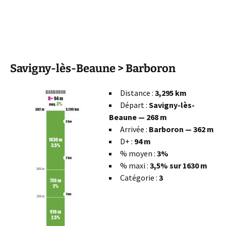
Savigny-lès-Beaune > Barboron
Distance :
3,295 km
Départ :
Savigny-lès-
Beaune — 268 m
Arrivée :
Barboron — 362 m
D+ :
94 m
% moyen :
3%
% maxi :
3,5% sur 1630 m
Catégorie :
3