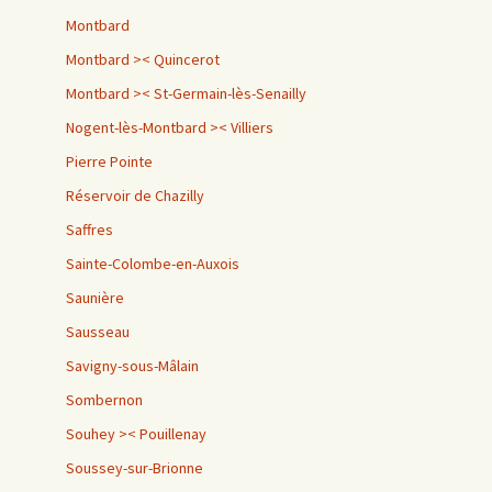
Montbard
Montbard >< Quincerot
Montbard >< St-Germain-lès-Senailly
Nogent-lès-Montbard >< Villiers
Pierre Pointe
Réservoir de Chazilly
Saffres
Sainte-Colombe-en-Auxois
Saunière
Sausseau
Savigny-sous-Mâlain
Sombernon
Souhey >< Pouillenay
Soussey-sur-Brionne