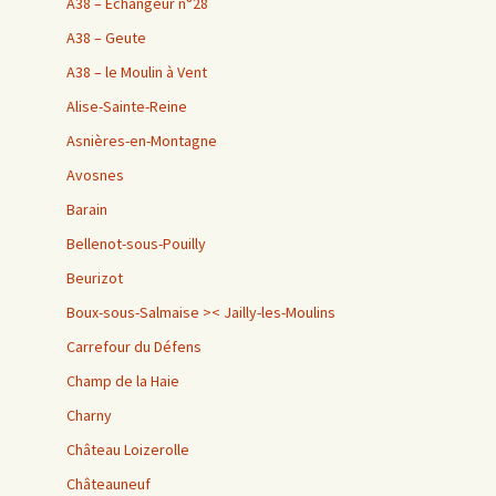
A38 – Échangeur n°28
A38 – Geute
A38 – le Moulin à Vent
Alise-Sainte-Reine
Asnières-en-Montagne
Avosnes
Barain
Bellenot-sous-Pouilly
Beurizot
Boux-sous-Salmaise >< Jailly-les-Moulins
Carrefour du Défens
Champ de la Haie
Charny
Château Loizerolle
Châteauneuf