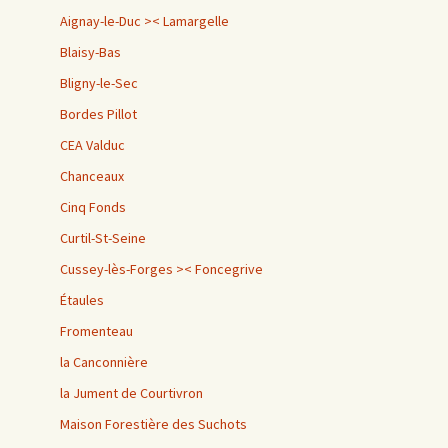
Aignay-le-Duc >< Lamargelle
Blaisy-Bas
Bligny-le-Sec
Bordes Pillot
CEA Valduc
Chanceaux
Cinq Fonds
Curtil-St-Seine
Cussey-lès-Forges >< Foncegrive
Étaules
Fromenteau
la Canconnière
la Jument de Courtivron
Maison Forestière des Suchots