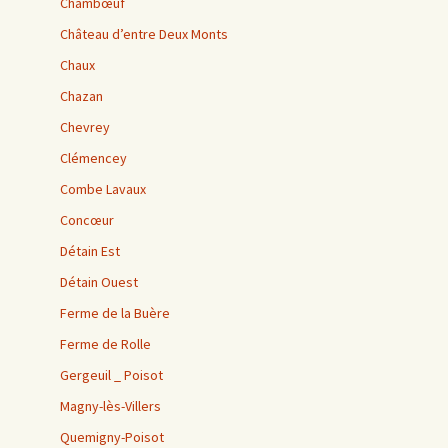
Chambœuf
Château d’entre Deux Monts
Chaux
Chazan
Chevrey
Clémencey
Combe Lavaux
Concœur
Détain Est
Détain Ouest
Ferme de la Buère
Ferme de Rolle
Gergeuil _ Poisot
Magny-lès-Villers
Quemigny-Poisot