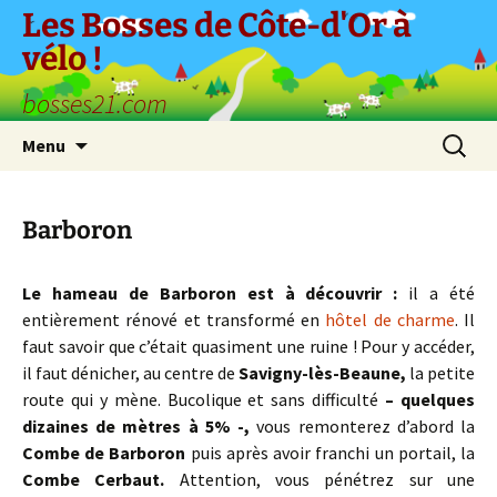
Aller
Les Bosses de Côte-d'Or à
au
vélo !
contenu
bosses21.com
Recherc
Menu
Barboron
Le hameau de Barboron est à découvrir :
il a été
entièrement rénové et transformé en
hôtel de charme
. Il
faut savoir que c’était quasiment une ruine ! Pour y accéder,
il faut dénicher, au centre de
Savigny-lès-Beaune,
la petite
route qui y mène. Bucolique et sans difficulté
– quelques
dizaines de mètres à 5% -,
vous remonterez d’abord la
Combe de Barboron
puis après avoir franchi un portail, la
Combe Cerbaut.
Attention, vous pénétrez sur une