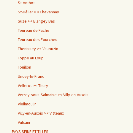
St-Anthot
St-Hélier >< Chevannay
Suze >< Blangey Bas
Teureau de Fache
Teureau des Fourches
Thenissey >< Vaubuzin
Toppe au Loup
Touillon
Uncey-le-Franc
Vellerot >< Thury
Verrey-sous-Salmaise >< Villy-en-Auxois
Vieilmoulin
Villy-en-Auxois >< Vitteaux
Vulsain
PAYS SEINE ET TILLES