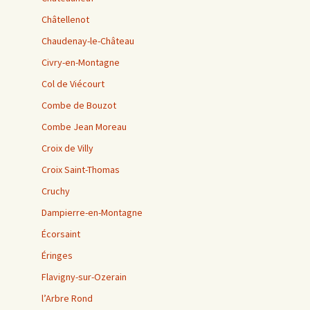
Châtellenot
Chaudenay-le-Château
Civry-en-Montagne
Col de Viécourt
Combe de Bouzot
Combe Jean Moreau
Croix de Villy
Croix Saint-Thomas
Cruchy
Dampierre-en-Montagne
Écorsaint
Éringes
Flavigny-sur-Ozerain
l’Arbre Rond