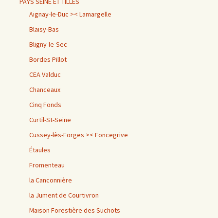
PAYS SEINE ET TILLES
Aignay-le-Duc >< Lamargelle
Blaisy-Bas
Bligny-le-Sec
Bordes Pillot
CEA Valduc
Chanceaux
Cinq Fonds
Curtil-St-Seine
Cussey-lès-Forges >< Foncegrive
Étaules
Fromenteau
la Canconnière
la Jument de Courtivron
Maison Forestière des Suchots