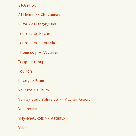
St-Anthot
St-Hélier >< Chevannay
Suze >< Blangey Bas
Teureau de Fache
Teureau des Fourches
Thenissey >< Vaubuzin
Toppe au Loup
Touillon
Uncey-le-Franc
Vellerot >< Thury
Verrey-sous-Salmaise >< Villy-en-Auxois
Vieilmoulin
Villy-en-Auxois >< Vitteaux
Vulsain