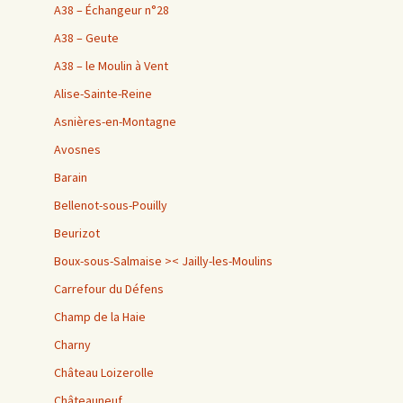
A38 – Échangeur n°28
A38 – Geute
A38 – le Moulin à Vent
Alise-Sainte-Reine
Asnières-en-Montagne
Avosnes
Barain
Bellenot-sous-Pouilly
Beurizot
Boux-sous-Salmaise >< Jailly-les-Moulins
Carrefour du Défens
Champ de la Haie
Charny
Château Loizerolle
Châteauneuf