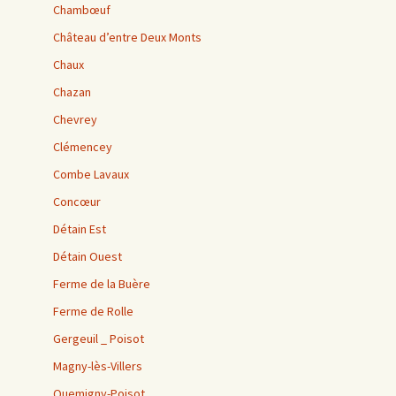
Chambœuf
Château d’entre Deux Monts
Chaux
Chazan
Chevrey
Clémencey
Combe Lavaux
Concœur
Détain Est
Détain Ouest
Ferme de la Buère
Ferme de Rolle
Gergeuil _ Poisot
Magny-lès-Villers
Quemigny-Poisot