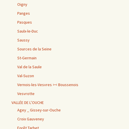
Oigny
Panges
Pasques
Saulx-le-Duc
Saussy
Sources de la Seine
St-Germain
Val de la Saule
Val-Suzon
Vernois-les-Vesvres >< Boussenois
Vesvrotte
VALLÉE DE L’OUCHE
Agey _ Gissey-sur-Ouche
Croix Gauveney
Forêt Tarbet