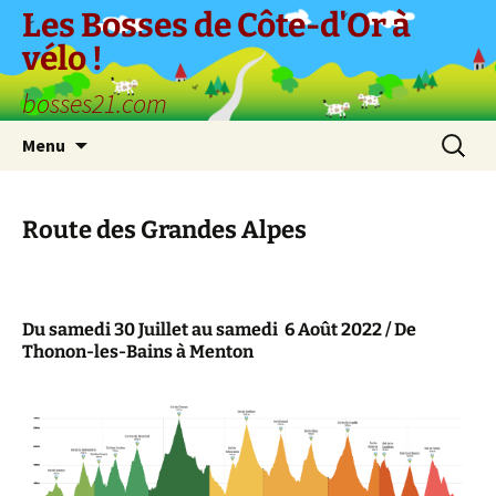
Aller
Les Bosses de Côte-d'Or à
au
vélo !
contenu
bosses21.com
Recherc
Menu
Route des Grandes Alpes
Du s
amedi 30 Juillet au samedi 6 Août 2022 / De
Thonon-les-Bains à Menton