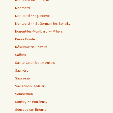
Montagne de Fontette
Montbard
Montbard >< Quincerot
Montbard >< St-Germain-lès-Senailly
Nogent-lès-Montbard >< Villiers
Pierre Pointe
Réservoir de Chazilly
Saffres
Sainte-Colombe-en-Auxois
Saunière
Sausseau
Savigny-sous-Mâlain
Sombernon
Souhey >< Pouillenay
Soussey-sur-Brionne