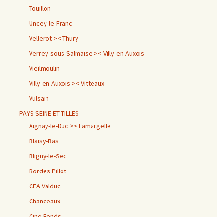
Touillon
Uncey-le-Franc
Vellerot >< Thury
Verrey-sous-Salmaise >< Villy-en-Auxois
Vieilmoulin
Villy-en-Auxois >< Vitteaux
Vulsain
PAYS SEINE ET TILLES
Aignay-le-Duc >< Lamargelle
Blaisy-Bas
Bligny-le-Sec
Bordes Pillot
CEA Valduc
Chanceaux
Cinq Fonds