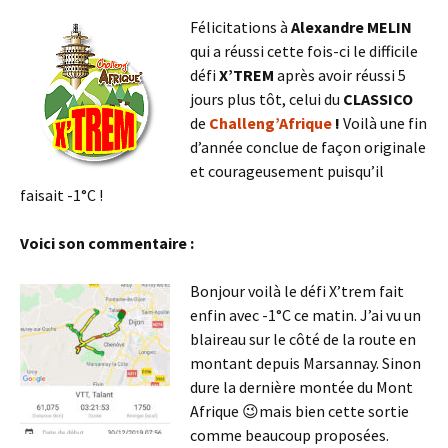
Félicitations à
Alexandre MELIN
qui a réussi cette fois-ci le difficile
défi
X’TREM
après avoir réussi 5
jours plus tôt, celui du
CLASSICO
de
Challeng’Afrique
!
Voilà une fin
d’année conclue de façon originale
et courageusement puisqu’il
faisait -1°C !
Voici son commentaire :
Bonjour voilà le défi X’trem fait
enfin avec -1°C ce matin. J’ai vu un
blaireau sur le côté de la route en
montant depuis Marsannay. Sinon
dure la dernière montée du Mont
Afrique 😉mais bien cette sortie
comme beaucoup proposées.