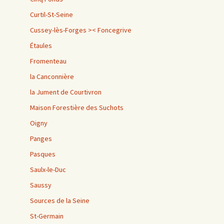
Curtil-St-Seine
Cussey-lès-Forges >< Foncegrive
Étaules
Fromenteau
la Canconnière
la Jument de Courtivron
Maison Forestière des Suchots
Oigny
Panges
Pasques
Saulx-le-Duc
Saussy
Sources de la Seine
St-Germain