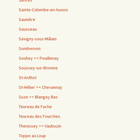
Saffres
Sainte-Colombe-en-Auxois
Saunière
Sausseau
Savigny-sous-Mâlain
Sombernon
Souhey >< Pouillenay
Soussey-sur-Brionne
St-Anthot
St-Hélier >< Chevannay
Suze >< Blangey Bas
Teureau de Fache
Teureau des Fourches
Thenissey >< Vaubuzin
Toppe au Loup