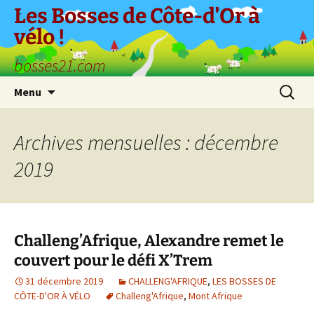
Aller
Les Bosses de Côte-d'Or à
au
vélo !
contenu
bosses21.com
Recherc
Menu
Archives mensuelles : décembre
2019
Challeng’Afrique, Alexandre remet le
couvert pour le défi X’Trem
31 décembre 2019
CHALLENG'AFRIQUE
,
LES BOSSES DE
CÔTE-D'OR À VÉLO
Challeng'Afrique
,
Mont Afrique