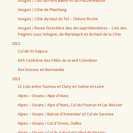
Vosges / Cols du Petit Ballon et du Platzerwaesel
Vosges / Côte de Plainfaing
Vosges / Côte du Haut du Tot – Chèvre Roche
Vosges / Route forestière des dix-sept kilomètres – Cols des
Feignes sous Vologne, de Martimpré et du Haut de la Côte
2012
Col de St Sulpice
Défi Confrérie des Fêlés du Grand Colombier
Des bosses en Normandie
2013
11 Cols entre Tournus et Cluny en Saône-et-Loire
Alpes – Oisans / Alpe d’Huez
Alpes – Oisans / Alpe d’Huez, Col du Poutran et Lac Besson
Alpes – Oisans / Balcon d’Armentier et Col de Sarenne
Alpes – Oisans / Col d’Ornon, Oulles
Alpes – Oisans / Col du Sabot et Collet de Vaujany