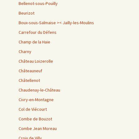
Bellenot-sous-Pouilly
Beurizot
Boux-sous-Salmaise >< Jailly-les-Moulins
Carrefour du Défens
Champ de la Haie
Charny
Château Loizerolle
Châteauneuf
Châtellenot
Chaudenay-le-Château
Civry-en-Montagne
Col de Viécourt
Combe de Bouzot
Combe Jean Moreau
Croix de Villy