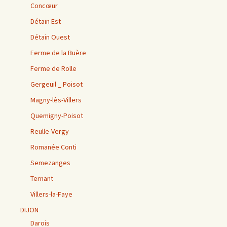
Concœur
Détain Est
Détain Ouest
Ferme de la Buère
Ferme de Rolle
Gergeuil _ Poisot
Magny-lès-Villers
Quemigny-Poisot
Reulle-Vergy
Romanée Conti
Semezanges
Ternant
Villers-la-Faye
DIJON
Darois