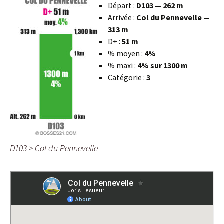
Départ :
D103 — 262 m
Arrivée :
Col du Pennevelle —
313 m
D+ :
51 m
% moyen :
4%
% maxi :
4% sur 1300 m
Catégorie :
3
D103 > Col du Pennevelle