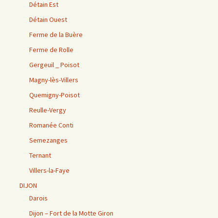
Détain Est
Détain Ouest
Ferme de la Buère
Ferme de Rolle
Gergeuil _ Poisot
Magny-lès-Villers
Quemigny-Poisot
Reulle-Vergy
Romanée Conti
Semezanges
Ternant
Villers-la-Faye
DIJON
Darois
Dijon – Fort de la Motte Giron