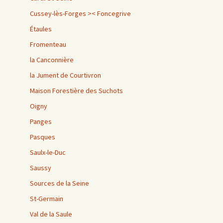
Cussey-lès-Forges >< Foncegrive
Étaules
Fromenteau
la Canconnière
la Jument de Courtivron
Maison Forestière des Suchots
Oigny
Panges
Pasques
Saulx-le-Duc
Saussy
Sources de la Seine
St-Germain
Val de la Saule