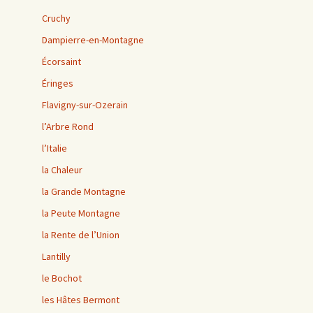
Cruchy
Dampierre-en-Montagne
Écorsaint
Éringes
Flavigny-sur-Ozerain
l’Arbre Rond
l’Italie
la Chaleur
la Grande Montagne
la Peute Montagne
la Rente de l’Union
Lantilly
le Bochot
les Hâtes Bermont