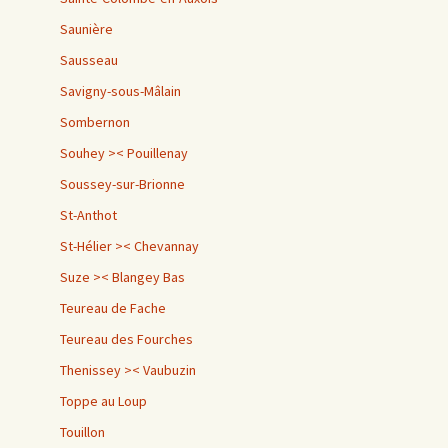
Saunière
Sausseau
Savigny-sous-Mâlain
Sombernon
Souhey >< Pouillenay
Soussey-sur-Brionne
St-Anthot
St-Hélier >< Chevannay
Suze >< Blangey Bas
Teureau de Fache
Teureau des Fourches
Thenissey >< Vaubuzin
Toppe au Loup
Touillon