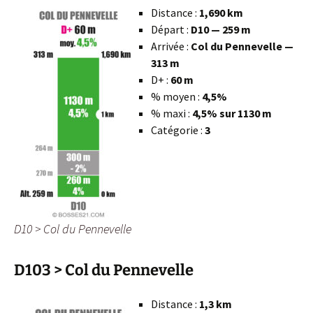
Distance :
1,690 km
Départ :
D10 — 259 m
Arrivée :
Col du Pennevelle —
313 m
D+ :
60 m
% moyen :
4,5%
% maxi :
4,5% sur 1130 m
Catégorie :
3
D10 > Col du Pennevelle
D103 > Col du Pennevelle
Distance :
1,3 km