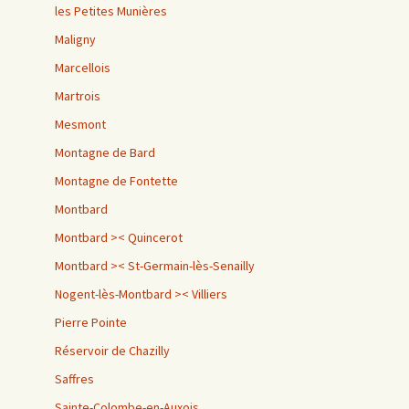
les Petites Munières
Maligny
Marcellois
Martrois
Mesmont
Montagne de Bard
Montagne de Fontette
Montbard
Montbard >< Quincerot
Montbard >< St-Germain-lès-Senailly
Nogent-lès-Montbard >< Villiers
Pierre Pointe
Réservoir de Chazilly
Saffres
Sainte-Colombe-en-Auxois