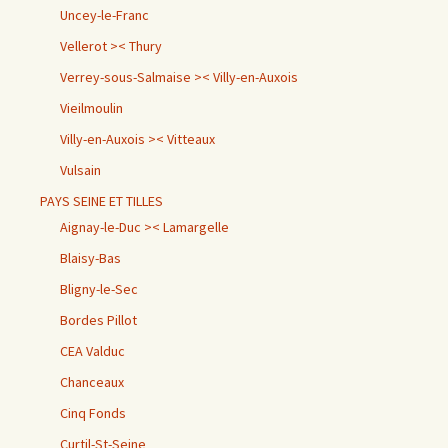
Uncey-le-Franc
Vellerot >< Thury
Verrey-sous-Salmaise >< Villy-en-Auxois
Vieilmoulin
Villy-en-Auxois >< Vitteaux
Vulsain
PAYS SEINE ET TILLES
Aignay-le-Duc >< Lamargelle
Blaisy-Bas
Bligny-le-Sec
Bordes Pillot
CEA Valduc
Chanceaux
Cinq Fonds
Curtil-St-Seine