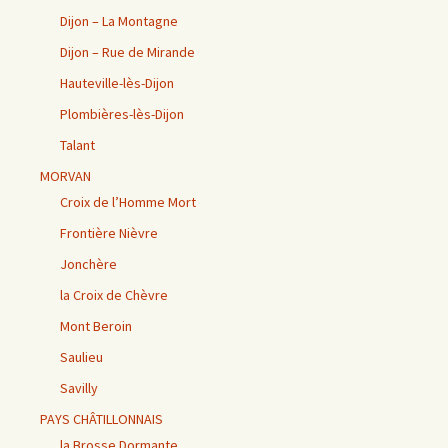
Dijon – La Montagne
Dijon – Rue de Mirande
Hauteville-lès-Dijon
Plombières-lès-Dijon
Talant
MORVAN
Croix de l’Homme Mort
Frontière Nièvre
Jonchère
la Croix de Chèvre
Mont Beroin
Saulieu
Savilly
PAYS CHÂTILLONNAIS
la Brosse Dormante