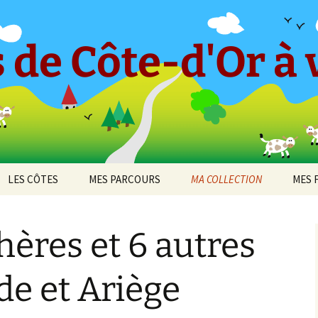
 de Côte-d'Or à v
LES CÔTES
MES PARCOURS
MA COLLECTION
MES 
-en-
CÔTE ET HAUTES CÔTES
Le « Petit Tricot »
Barboron
2010
DE BEAUNE
hères et 6 autres
Parcours 2017 [1]
Bel-Air
2011
cey
CÔTE ET HAUTES CÔTES
Arcenant
DE NUITS
Parcours 2017 [2]
Bouilland
2012
de et Ariège
 de
Bruant Est
DIJON
Darois
Parcours 2019 [1]
Bouze-lès-Beaune
2013
Bruant Nord