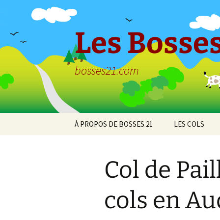
Aller
au
contenu
Les Bosses
bosses21.com
À PROPOS DE BOSSES 21
LES COLS
Politique de
Col de Bessey
confidentialité
Chaume
Col de Pail
Col de Clémen
cols en Au
Col de la Croix
l’Ormeau