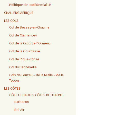
Vosges / Cols du Haut de
Alpes – Marlens / Station
de la Porte et de Beau
Alpes – Embrun / Les
Alpes Chambéry /
la Côte et de la Sclucht,
de la Sambuy
Plan
Gourniers
Montmerlet
Politique de confidentialité
Route des Crêtes, Le
Hohneck, cols de
CHALLENG’AFRIQUE
Bramont et de Grosse
Barillette + Col de la
Alpes – Maurienne /
Alpes / Embrun – Col
Alpes Chambéry / Relais
Pierre
Combe Blanche
Collet de la Madeleine et
Agnel
du Mont du Chat et Col
LES COLS
Col de l’Iseran
du Chat
Col de Bessey-en-Chaume
Vosges / Cols de la
Alpes / Embrun – Col
Col de Clémencey
Burotte, de Lauvy et des
d’Izoard
Alpes Chambéry / Cols du
Hayes
Frêne, du Lindar et des
Prés
Col de la Croix de l’Ormeau
Col de la Gourdasse
Alpes Chambéry /
Pragondran
Col de Pique-Chose
Col du Pennevelle
Cols de Leuzeu – de la Mialle – de la
Toppe
LES CÔTES
CÔTE ET HAUTES CÔTES DE BEAUNE
Barboron
Bel-Air