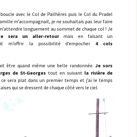
Semezanges
Pasques
Chaudenay-le-Château
e boucle avec le Col de Pailhères puis le Col du Pradel
Ternant
Saulx-le-Duc
mille m’accompagnait, je ne souhaitais pas leur faire
Civry-en-Montagne
 m’attendre longuement au sommet de chaque col ! Je
Villers-la-Faye
Saussy
ce sera un aller-retour
mais en faisant un
Col de Viécourt
t m’offrir la possibilité d’empocher
4 cols
Sources de la Seine
Combe de Bouzot
St-Germain
lait être quand même une belle randonnée.
Je sors
Combe Jean Moreau
rges de St-Georges
tout en suivant
la rivière de
Val de la Saule
Croix de Villy
 ce sera plat dans un premier temps et j’ai le temps
ises qui se dressent de chaque côté vers le ciel.
Val-Suzon
Croix Saint-Thomas
Vernois-les-Vesvres ><
Cruchy
Boussenois
Dampierre-en-Montagne
Vesvrotte
Écorsaint