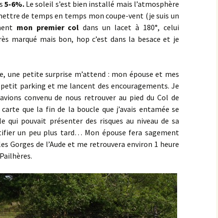
es
5-6%.
Le soleil s’est bien installé mais l’atmosphère
 mettre de temps en temps mon coupe-vent (je suis un
les Hâtes Bermont
ement
mon premier col
dans un lacet à 180°, celui
très marqué mais bon, hop c’est dans la besace et je
les Petites Munières
Maligny
e, une petite surprise m’attend : mon épouse et mes
Marcellois
t petit parking et me lancent des encouragements. Je
 avions convenu de nous retrouver au pied du Col de
Martrois
 carte que la fin de la boucle que j’avais entamée se
e qui pouvait présenter des risques au niveau de sa
Mesmont
certifier un peu plus tard… Mon épouse fera sagement
es Gorges de l’Aude et me retrouvera environ 1 heure
Montagne de Bard
 Pailhères.
Montagne de Fontette
Montbard
Montbard >< Quincerot