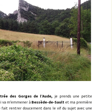
Éringes
Flavigny-sur-Ozerain
l’Arbre Rond
l’Italie
la Chaleur
la Grande Montagne
la Peute Montagne
la Rente de l’Union
trée des Gorges de l’Aude,
je prends une petite
Lantilly
ui va m’emmener à
Bessède-de-Sault
et ma première
fait rentrer doucement dans le vif du sujet avec une
le Bochot