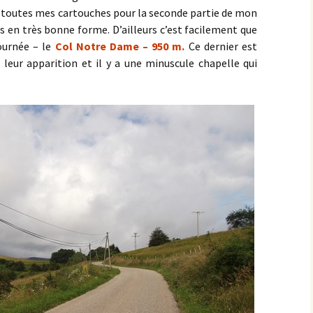
r toutes mes cartouches pour la seconde partie de mon
s en très bonne forme. D’ailleurs c’est facilement que
Sombernon
journée – le
Col Notre Dame – 950 m.
Ce dernier est
Souhey >< Pouillenay
t leur apparition et il y a une minuscule chapelle qui
Soussey-sur-Brionne
St-Anthot
St-Hélier >< Chevannay
Suze >< Blangey Bas
Teureau de Fache
Teureau des Fourches
Thenissey >< Vaubuzin
Toppe au Loup