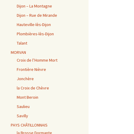
Dijon – La Montagne
Dijon – Rue de Mirande
Hauteville-lès-Dijon
Plombières-lès-Dijon
Talant
MORVAN
Croix de l’Homme Mort
Frontière Nièvre
Jonchère
la Croix de Chèvre
Mont Beroin
Saulieu
Savilly
PAYS CHÂTILLONNAIS
la Brosse Dormante