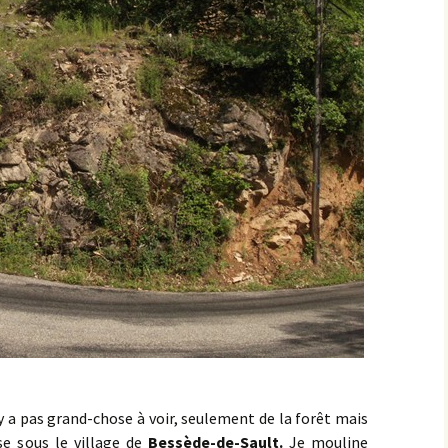
Montbard >< St-Germain-
lès-Senailly
Nogent-lès-Montbard ><
Villiers
Pierre Pointe
Réservoir de Chazilly
Saffres
Sainte-Colombe-en-
Auxois
Saunière
Sausseau
’y a pas grand-chose à voir, seulement de la forêt mais
se sous le village de
Bessède-de-Sault.
Je mouline
Savigny-sous-Mâlain