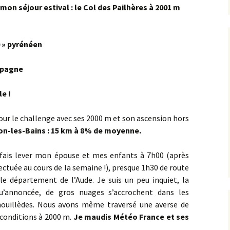
 mon séjour estival : le Col des Pailhères à 2001 m
Concœur
Barain
Rente de Collonges
Orches
Curtil-St-Seine
2024
Détain Est
Bellenot-sous-Pouilly
Roche Aigüe
Pernand-Vergelesses
Cussey-lès-Forges ><
2025
 » pyrénéen
Foncegrive
Détain Ouest
Beurizot
Urcy
St-Romain
mpagne
Étaules
Ferme de la Buère
Boux-sous-Salmaise ><
Jailly-les-Moulins
e !
Fromenteau
Ferme de Rolle
Carrefour du Défens
la Canconnière
pour le challenge avec ses 2000 m et son ascension hors
Gergeuil _ Poisot
on-les-Bains : 15 km à 8% de moyenne.
Champ de la Haie
la Jument de Courtivron
Magny-lès-Villers
fais lever mon épouse et mes enfants à 7h00 (après
Charny
Maison Forestière des
ctuée au cours de la semaine !), presque 1h30 de route
Quemigny-Poisot
Suchots
Château Loizerolle
e département de l’Aude. Je suis un peu inquiet, la
’annoncée, de gros nuages s’accrochent dans les
Reulle-Vergy
Oigny
Châteauneuf
ouillèdes. Nous avons même traversé une averse de
 conditions à 2000 m.
Je maudis Météo France et ses
Romanée Conti
Panges
Châtellenot