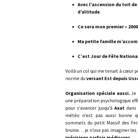
Avec l’ascension du toit de
d’altitude
Ce sera mon premier « 2000
Ma petite famille m’acco
C’est Jour de Fête National
Voilà un col qui me tenait à cœur 
norme du
versant Est depuis Uss
Organisation spéciale aussi.
Je 
une préparation psychologique effe
pour s’avancer jusqu’à
Axat
dans l
météo n’est pas aussi bonne qu
sommets du petit Massif des Fen
bruine… je n’ose pas imaginer les
prévisions parfois médiocres…