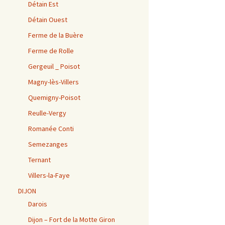
Détain Est
Détain Ouest
Ferme de la Buère
Ferme de Rolle
Gergeuil _ Poisot
Magny-lès-Villers
Quemigny-Poisot
Reulle-Vergy
Romanée Conti
Semezanges
Ternant
Villers-la-Faye
DIJON
Darois
Dijon – Fort de la Motte Giron