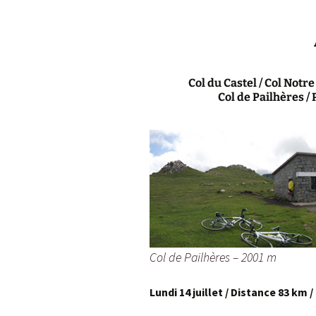
Col de la Gour
Col de Pique-
Col du Penneve
Col du Castel / Col Notr
Col de Pailhères
/
Cols de Leuzeu
Mialle – de la 
Col de Pailhères – 2001 m
L
undi 14 juillet / Distance 83 km 