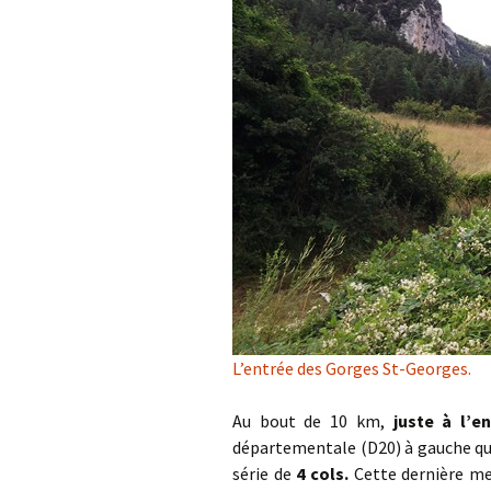
L’entrée des Gorges St-Georges.
Au bout de 10 km,
juste à l’en
départementale (D20) à gauche q
série de
4 cols.
Cette dernière me 