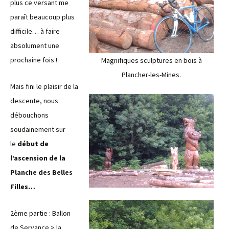
plus ce versant me
paraît beaucoup plus
difficile… à faire
absolument une
prochaine fois !
Magnifiques sculptures en bois à
Plancher-les-Mines.
Mais fini le plaisir de la
descente, nous
débouchons
soudainement sur
le
début de
l’ascension de la
Planche des Belles
Filles…
2ème partie : Ballon
de Servance > la