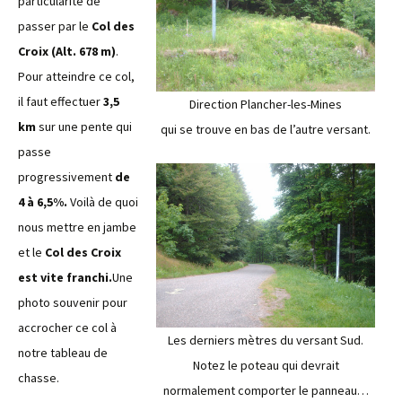
particularité de
passer par le
Col des
Croix (Alt. 678 m)
.
Pour atteindre ce col,
il faut effectuer
3,5
Direction Plancher-les-Mines
km
sur une pente qui
qui se trouve en bas de l’autre versant.
passe
progressivement
de
4 à 6,5%.
Voilà de quoi
nous mettre en jambe
et le
Col des Croix
est vite franchi.
Une
photo souvenir pour
accrocher ce col à
Les derniers mètres du versant Sud.
notre tableau de
Notez le poteau qui devrait
chasse.
normalement comporter le panneau…