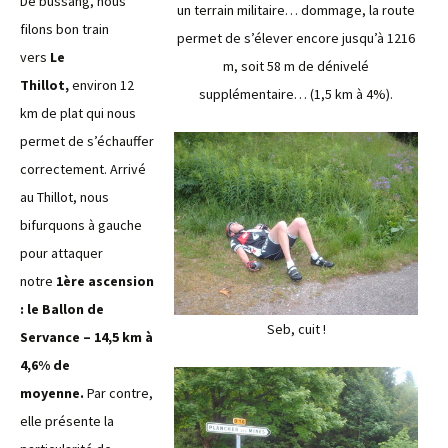
De bussang, nous
un terrain militaire… dommage, la route
filons bon train
permet de s’élever encore jusqu’à 1216
vers
Le
m, soit 58 m de dénivelé
Thillot,
environ 12
supplémentaire… (1,5 km à 4%).
km de plat qui nous
permet de s’échauffer
correctement. Arrivé
au Thillot, nous
bifurquons à gauche
pour attaquer
notre
1ère ascension
: le Ballon de
Seb, cuit !
Servance – 14,5 km à
4,6% de
moyenne.
Par contre,
elle présente la