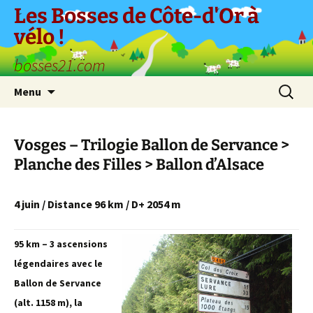
Aller
Les Bosses de Côte-d'Or à
au
vélo !
contenu
bosses21.com
Recherc
Menu
Vosges – Trilogie Ballon de Servance >
Planche des Filles > Ballon d’Alsace
4 juin / Distance 96 km / D+ 2054 m
95 km – 3 ascensions
légendaires avec le
Ballon de Servance
(alt. 1158 m), la