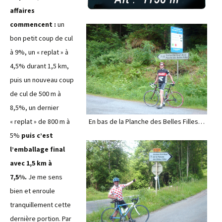
affaires
commencent :
un
bon petit coup de cul
à 9%, un « replat » à
4,5% durant 1,5 km,
puis un nouveau coup
de cul de 500 m à
8,5%, un dernier
« replat » de 800 m à
En bas de la Planche des Belles Filles…
5%
puis c’est
l’emballage final
avec 1,5 km à
7,5%.
Je me sens
bien et enroule
tranquillement cette
dernière portion. Par