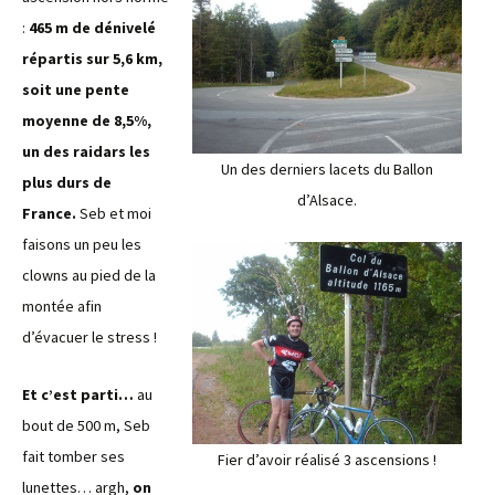
:
465 m de dénivelé
répartis sur 5,6 km,
soit une pente
moyenne de 8,5%,
un des raidars les
Un des derniers lacets du Ballon
plus durs de
d’Alsace.
France.
Seb et moi
faisons un peu les
clowns au pied de la
montée afin
d’évacuer le stress !
Et c’est parti…
au
bout de 500 m, Seb
fait tomber ses
Fier d’avoir réalisé 3 ascensions !
lunettes… argh,
on