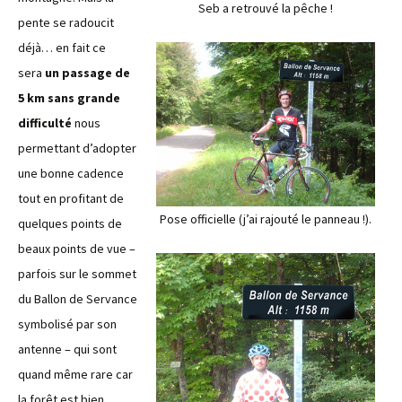
Seb a retrouvé la pêche !
pente se radoucit
déjà… en fait ce
sera
un passage de
5 km sans grande
difficulté
nous
permettant d’adopter
une bonne cadence
tout en profitant de
Pose officielle (j’ai rajouté le panneau !).
quelques points de
beaux points de vue –
parfois sur le sommet
du Ballon de Servance
symbolisé par son
antenne – qui sont
quand même rare car
la forêt est bien