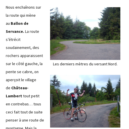
Nous enchaînons sur
la route qui mène
au
Ballon de
Servance.
La route
s’étrécit
soudainement, des
rochers apparaissent
sur le côté gauche, la
Les derniers mètres du versant Nord.
pente se cabre, on
aperçoit le village
de
Château-
Lambert
tout petit
en contrebas… tous
ceci fait tout de suite
penser à une route de
montagne. Mais la