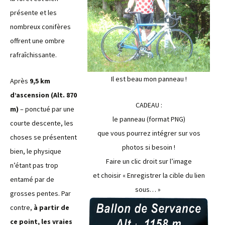
présente et les
nombreux conifères
offrent une ombre
rafraîchissante.
Il est beau mon panneau !
Après
9,5 km
d’ascension (Alt. 870
CADEAU :
m)
– ponctué par une
le panneau (format PNG)
courte descente, les
que vous pourrez intégrer sur vos
choses se présentent
photos si besoin !
bien, le physique
Faire un clic droit sur l’image
n’étant pas trop
et choisir « Enregistrer la cible du lien
entamé par de
sous… »
grosses pentes. Par
contre,
à partir de
ce point, les vraies