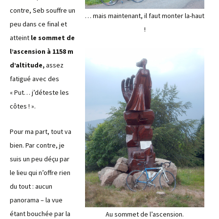
contre, Seb souffre un
… mais maintenant, il faut monter la-haut
peu dans ce final et
!
atteint
le sommet de
l’ascension à 1158 m
d’altitude,
assez
fatigué avec des
« Put… j’déteste les
côtes ! ».
Pour ma part, tout va
bien. Par contre, je
suis un peu déçu par
le lieu qui n’offre rien
du tout : aucun
panorama – la vue
étant bouchée par la
Au sommet de l’ascension.