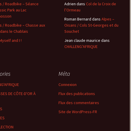
s / Roadbike – Séance
Adrien
dans
Col de la Croix de
ssic Park au Lac
l’Ormeau
les Hâtes Bermont
mosson
Roman Bernard
dans
Alpes –
les Petites Munières
s / Roadbike – Chasse aux
Oisans / Cols St-Georges et du
 dans le Chablais
Souchet
Maligny
Myself and I !
Jean claude maurice
dans
CHALLENG’AFRIQUE
Marcellois
Martrois
ories
Méta
Mesmont
NG'AFRIQUE
Connexion
Montagne de Bard
SES DE CÔTE-D'OR À
Flux des publications
Flux des commentaires
Montagne de Fontette
LS
Site de WordPress-FR
Montbard
TES
LECTION
Montbard >< Quincerot