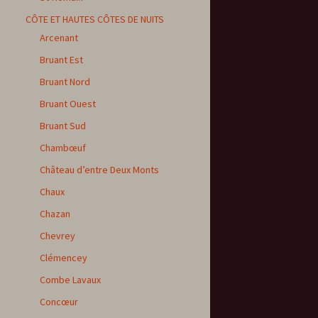
CÔTE ET HAUTES CÔTES DE NUITS
Arcenant
Bruant Est
Bruant Nord
Bruant Ouest
Bruant Sud
Chambœuf
Château d’entre Deux Monts
Chaux
Chazan
Chevrey
Clémencey
Combe Lavaux
Concœur