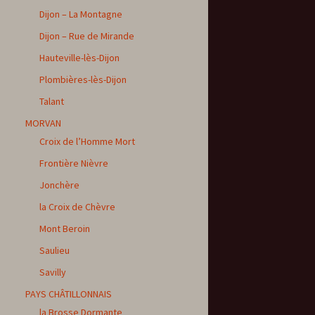
Dijon – La Montagne
Dijon – Rue de Mirande
Hauteville-lès-Dijon
Plombières-lès-Dijon
Talant
MORVAN
Croix de l’Homme Mort
Frontière Nièvre
Jonchère
la Croix de Chèvre
Mont Beroin
Saulieu
Savilly
PAYS CHÂTILLONNAIS
la Brosse Dormante