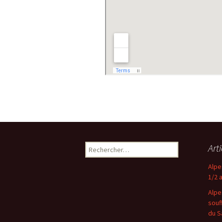
Rechercher :
Art
Alpe
1/2 
Alpe
souf
du S