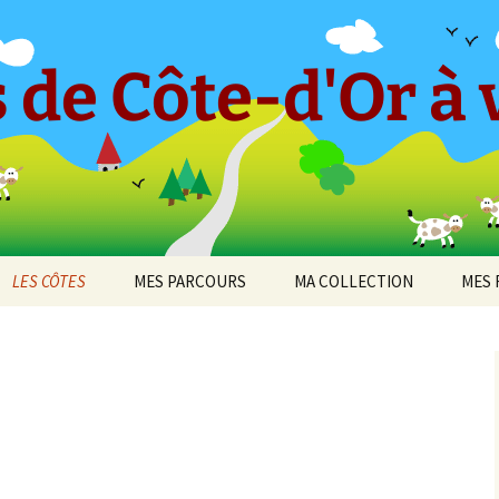
 de Côte-d'Or à v
LES CÔTES
MES PARCOURS
MA COLLECTION
MES 
-en-
CÔTE ET HAUTES CÔTES
Le « Petit Tricot »
Barboron
2010
DE BEAUNE
Parcours 2017 [1]
Bel-Air
2011
cey
CÔTE ET HAUTES CÔTES
Arcenant
DE NUITS
Parcours 2017 [2]
Bouilland
2012
 de
Bruant Est
DIJON
Darois
Parcours 2019 [1]
Bouze-lès-Beaune
2013
Bruant Nord