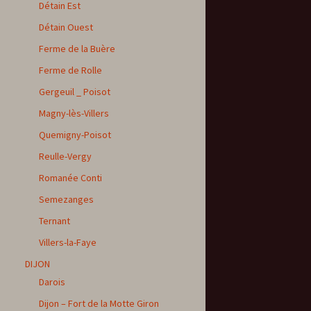
Détain Est
Détain Ouest
Ferme de la Buère
Ferme de Rolle
Gergeuil _ Poisot
Magny-lès-Villers
Quemigny-Poisot
Reulle-Vergy
Romanée Conti
Semezanges
Ternant
Villers-la-Faye
DIJON
Darois
Dijon – Fort de la Motte Giron