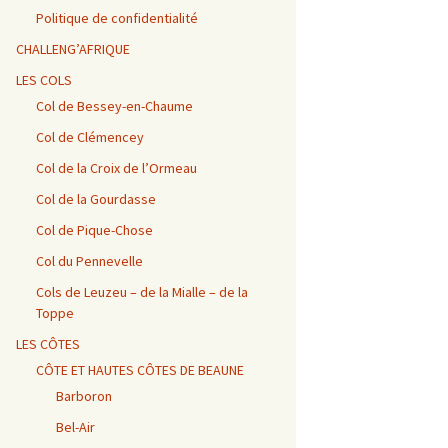
Vosges / Cols du Haut de
Alpes – Marlens / Station
de la Porte et de Beau
Alpes – Embrun / Les
Alpes Chambéry /
la Côte et de la Sclucht,
de la Sambuy
Plan
Gourniers
Montmerlet
Politique de confidentialité
Route des Crêtes, Le
Hohneck, cols de
CHALLENG’AFRIQUE
Bramont et de Grosse
Barillette + Col de la
Alpes – Maurienne /
Alpes / Embrun – Col
Alpes Chambéry / Relais
Pierre
Combe Blanche
Collet de la Madeleine et
Agnel
du Mont du Chat et Col
LES COLS
Col de l’Iseran
du Chat
Col de Bessey-en-Chaume
Vosges / Cols de la
Alpes / Embrun – Col
Col de Clémencey
Burotte, de Lauvy et des
d’Izoard
Alpes Chambéry / Cols du
Hayes
Frêne, du Lindar et des
Prés
Col de la Croix de l’Ormeau
Col de la Gourdasse
Alpes Chambéry /
Pragondran
Col de Pique-Chose
Col du Pennevelle
Cols de Leuzeu – de la Mialle – de la
Toppe
LES CÔTES
CÔTE ET HAUTES CÔTES DE BEAUNE
Barboron
Bel-Air