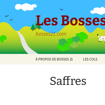
Aller
au
contenu
Les Bosses
bosses21.com
À PROPOS DE BOSSES 21
LES COLS
Politique de
Col de Bessey
confidentialité
Chaume
Saffres
Col de Clémen
Col de la Croix
l’Ormeau