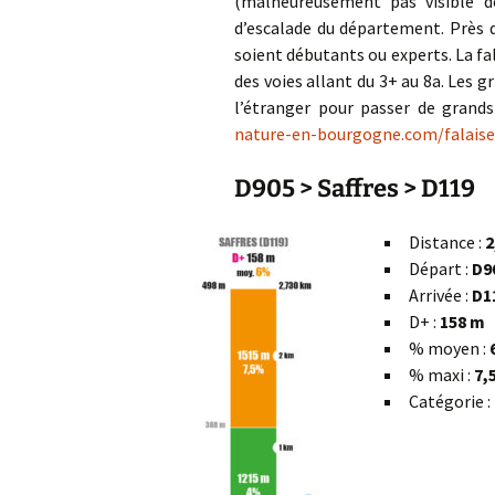
(malheureusement pas visible de
d’escalade du département. Près d
soient débutants ou experts. La fa
des voies allant du 3+ au 8a. Les 
l’étranger pour passer de grand
nature-en-bourgogne.com/falaise-
D905 > Saffres > D119
Distance :
2
Départ :
D9
Arrivée :
D1
D+ :
158 m
% moyen :
% maxi :
7,
Catégorie :