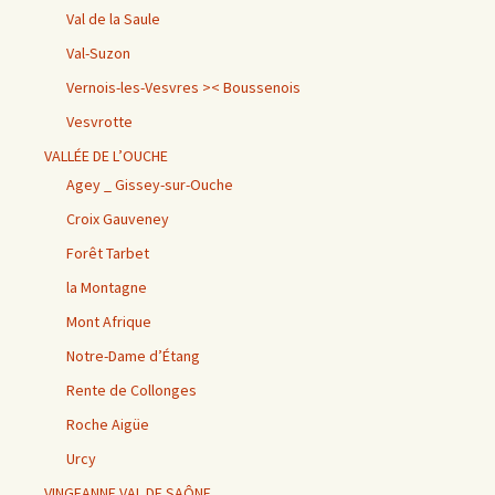
Val de la Saule
Val-Suzon
Vernois-les-Vesvres >< Boussenois
Vesvrotte
VALLÉE DE L’OUCHE
Agey _ Gissey-sur-Ouche
Croix Gauveney
Forêt Tarbet
la Montagne
Mont Afrique
Notre-Dame d’Étang
Rente de Collonges
Roche Aigüe
Urcy
VINGEANNE VAL DE SAÔNE