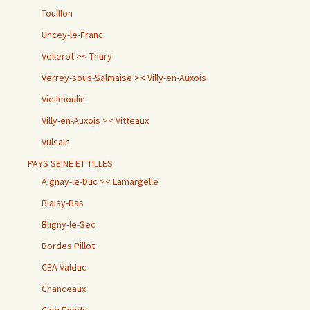
Touillon
Uncey-le-Franc
Vellerot >< Thury
Verrey-sous-Salmaise >< Villy-en-Auxois
Vieilmoulin
Villy-en-Auxois >< Vitteaux
Vulsain
PAYS SEINE ET TILLES
Aignay-le-Duc >< Lamargelle
Blaisy-Bas
Bligny-le-Sec
Bordes Pillot
CEA Valduc
Chanceaux