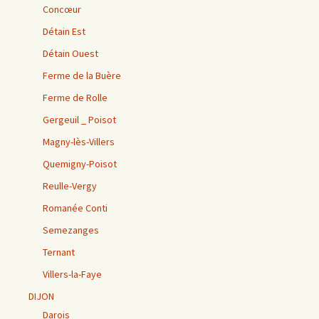
Concœur
Détain Est
Détain Ouest
Ferme de la Buère
Ferme de Rolle
Gergeuil _ Poisot
Magny-lès-Villers
Quemigny-Poisot
Reulle-Vergy
Romanée Conti
Semezanges
Ternant
Villers-la-Faye
DIJON
Darois