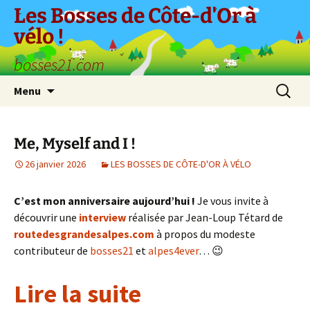
Aller
Les Bosses de Côte-d'Or à
au
vélo !
contenu
bosses21.com
Recherc
Menu
Me, Myself and I !
26 janvier 2026
LES BOSSES DE CÔTE-D'OR À VÉLO
C’est mon anniversaire aujourd’hui !
Je vous invite à
découvrir une
interview
réalisée par Jean-Loup Tétard de
routedesgrandesalpes.com
à propos du modeste
contributeur de
bosses21
et
alpes4ever
… 😉
Lire la suite