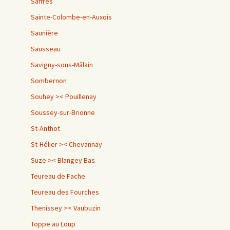
Saffres
Sainte-Colombe-en-Auxois
Saunière
Sausseau
Savigny-sous-Mâlain
Sombernon
Souhey >< Pouillenay
Soussey-sur-Brionne
St-Anthot
St-Hélier >< Chevannay
Suze >< Blangey Bas
Teureau de Fache
Teureau des Fourches
Thenissey >< Vaubuzin
Toppe au Loup