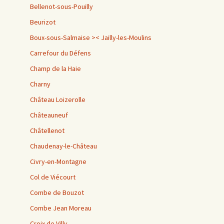
Bellenot-sous-Pouilly
Beurizot
Boux-sous-Salmaise >< Jailly-les-Moulins
Carrefour du Défens
Champ de la Haie
Charny
Château Loizerolle
Châteauneuf
Châtellenot
Chaudenay-le-Château
Civry-en-Montagne
Col de Viécourt
Combe de Bouzot
Combe Jean Moreau
Croix de Villy