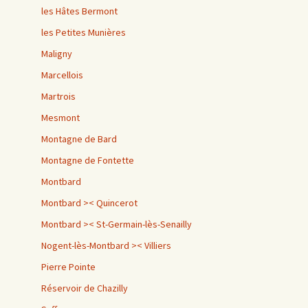
les Hâtes Bermont
les Petites Munières
Maligny
Marcellois
Martrois
Mesmont
Montagne de Bard
Montagne de Fontette
Montbard
Montbard >< Quincerot
Montbard >< St-Germain-lès-Senailly
Nogent-lès-Montbard >< Villiers
Pierre Pointe
Réservoir de Chazilly