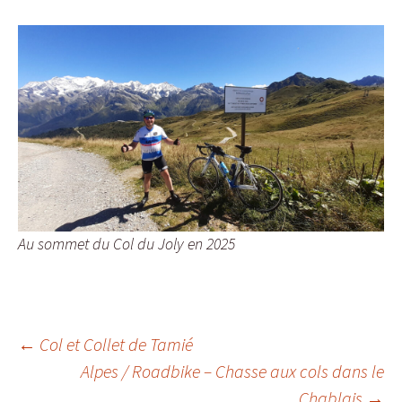
Au sommet du Col du Joly en 2025
Navigation
←
Col et Collet de Tamié
Alpes / Roadbike – Chasse aux cols dans le
Chablais
→