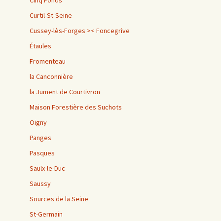
Cinq Fonds
Curtil-St-Seine
Cussey-lès-Forges >< Foncegrive
Étaules
Fromenteau
la Canconnière
la Jument de Courtivron
Maison Forestière des Suchots
Oigny
Panges
Pasques
Saulx-le-Duc
Saussy
Sources de la Seine
St-Germain