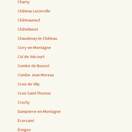
Charny
Château Loizerolle
Châteauneuf
Châtellenot
Chaudenay-le-Château
Civry-en-Montagne
Col de Viécourt
Combe de Bouzot
Combe Jean Moreau
Croix de Villy
Croix Saint-Thomas
Cruchy
Dampierre-en-Montagne
Écorsaint
Éringes