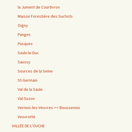
la Jument de Courtivron
Maison Forestière des Suchots
Oigny
Panges
Pasques
Saulx-le-Duc
Saussy
Sources de la Seine
St-Germain
Val de la Saule
Val-Suzon
Vernois-les-Vesvres >< Boussenois
Vesvrotte
VALLÉE DE L’OUCHE