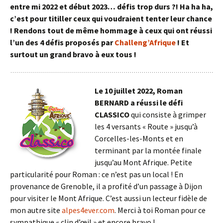
entre mi 2022 et début 2023… défis trop durs ?! Ha ha ha,
c’est pour titiller ceux qui voudraient tenter leur chance
! Rendons tout de même hommage à ceux qui ont réussi
l’un des 4 défis proposés par
Challeng’Afrique
! Et
surtout un grand bravo à eux tous !
Le 10 juillet 2022, Roman
BERNARD a réussi le défi
CLASSICO
qui consiste à grimper
les 4 versants « Route » jusqu’à
Corcelles-les-Monts et en
terminant par la montée finale
jusqu’au Mont Afrique.
Petite
particularité pour Roman : ce n’est pas un local ! En
provenance de Grenoble, il a profité d’un passage à Dijon
pour visiter le Mont Afrique.
C’est aussi un lecteur fidèle de
mon autre site
alpes4ever.com
. Merci à toi Roman pour ce
sympathique « clin d’œil » et encore bravo !