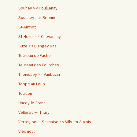
Souhey >< Pouillenay
Soussey-sur-Brionne
St-Anthot
St-Hélier >< Chevannay
Suze >< Blangey Bas
Teureau de Fache
Teureau des Fourches
Thenissey >< Vaubuzin
Toppe au Loup
Touillon
Uncey-le-Franc
Vellerot >< Thury
Verrey-sous-Salmaise >< Villy-en-Auxois
Vieilmoulin