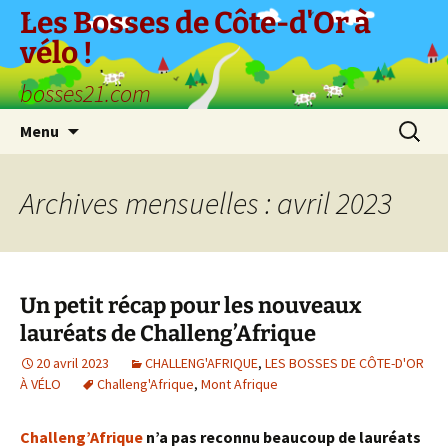
Aller
Les Bosses de Côte-d'Or à
au
vélo !
contenu
bosses21.com
Recherc
Menu
Archives mensuelles : avril 2023
Un petit récap pour les nouveaux
lauréats de Challeng’Afrique
20 avril 2023
CHALLENG'AFRIQUE
,
LES BOSSES DE CÔTE-D'OR
À VÉLO
Challeng'Afrique
,
Mont Afrique
Challeng’Afrique
n’a pas reconnu beaucoup de lauréats