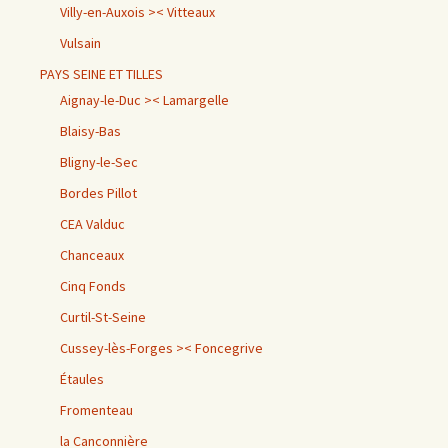
Villy-en-Auxois >< Vitteaux
Vulsain
PAYS SEINE ET TILLES
Aignay-le-Duc >< Lamargelle
Blaisy-Bas
Bligny-le-Sec
Bordes Pillot
CEA Valduc
Chanceaux
Cinq Fonds
Curtil-St-Seine
Cussey-lès-Forges >< Foncegrive
Étaules
Fromenteau
la Canconnière