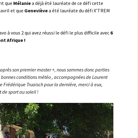
nt que
Mélanie
a déjà été lauréate de ce défi cette
avril et que
Geneviève
a été lauréate du défi X’TREM
Sombernon
Souhey >< Pouillenay
o à vous 2 qui avez réussi le défi le plus difficile avec
6
nt Afrique !
Soussey-sur-Brionne
St-Anthot
St-Hélier >< Chevannay
 après son premier master +, nous sommes donc parties
ès bonnes conditions météo , accompagnées de Laurent
Suze >< Blangey Bas
e Frédérique Truaisch pour la dernière, merci à eux,
de sport au soleil !
Teureau de Fache
Teureau des Fourches
Thenissey >< Vaubuzin
Toppe au Loup