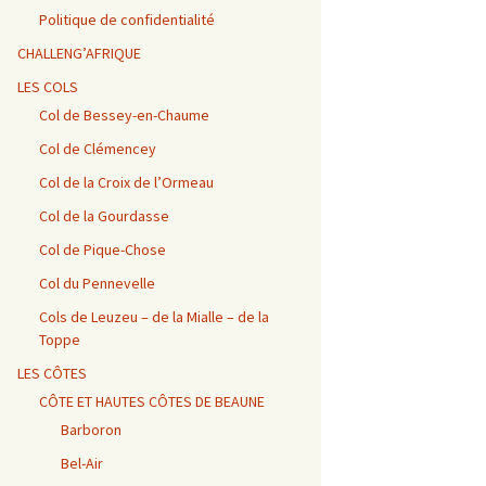
Vosges / Cols du Haut de
Alpes – Marlens / Station
de la Porte et de Beau
Alpes – Embrun / Les
Alpes Chambéry /
la Côte et de la Sclucht,
de la Sambuy
Plan
Gourniers
Montmerlet
Politique de confidentialité
Route des Crêtes, Le
Hohneck, cols de
CHALLENG’AFRIQUE
Bramont et de Grosse
Barillette + Col de la
Alpes – Maurienne /
Alpes / Embrun – Col
Alpes Chambéry / Relais
Pierre
Combe Blanche
Collet de la Madeleine et
Agnel
du Mont du Chat et Col
LES COLS
Col de l’Iseran
du Chat
Col de Bessey-en-Chaume
Vosges / Cols de la
Alpes / Embrun – Col
Col de Clémencey
Burotte, de Lauvy et des
d’Izoard
Alpes Chambéry / Cols du
Hayes
Frêne, du Lindar et des
Prés
Col de la Croix de l’Ormeau
Col de la Gourdasse
Alpes Chambéry /
Pragondran
Col de Pique-Chose
Col du Pennevelle
Cols de Leuzeu – de la Mialle – de la
Toppe
LES CÔTES
CÔTE ET HAUTES CÔTES DE BEAUNE
Barboron
Bel-Air