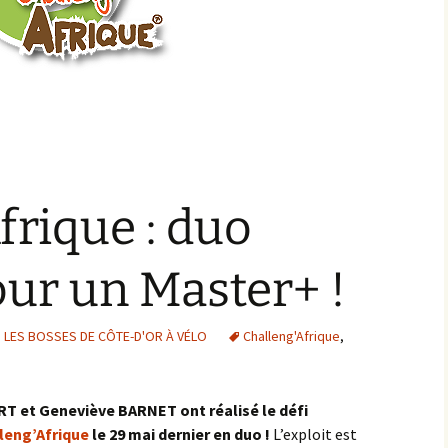
Montbard >< St-Germain-
lès-Senailly
Nogent-lès-Montbard ><
Villiers
Pierre Pointe
Réservoir de Chazilly
frique : duo
Saffres
ur un Master+ !
Sainte-Colombe-en-
Auxois
,
LES BOSSES DE CÔTE-D'OR À VÉLO
Challeng'Afrique
,
Saunière
Sausseau
T et Geneviève BARNET ont réalisé le défi
leng’Afrique
le 29 mai dernier en duo !
L’exploit est
Savigny-sous-Mâlain