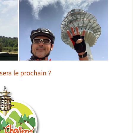
les Hâtes Bermont
les Petites Munières
Maligny
Marcellois
Martrois
sera le prochain ?
Mesmont
Montagne de Bard
Montagne de Fontette
Montbard
Montbard >< Quincerot