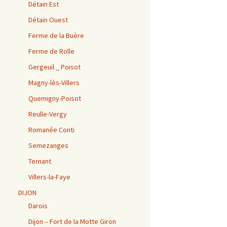
Détain Est
Détain Ouest
Ferme de la Buère
Ferme de Rolle
Gergeuil _ Poisot
Magny-lès-Villers
Quemigny-Poisot
Reulle-Vergy
Romanée Conti
Semezanges
Ternant
Villers-la-Faye
DIJON
Darois
Dijon – Fort de la Motte Giron