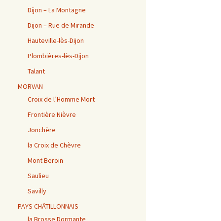
Dijon – La Montagne
Dijon – Rue de Mirande
Hauteville-lès-Dijon
Plombières-lès-Dijon
Talant
MORVAN
Croix de l’Homme Mort
Frontière Nièvre
Jonchère
la Croix de Chèvre
Mont Beroin
Saulieu
Savilly
PAYS CHÂTILLONNAIS
la Brosse Dormante