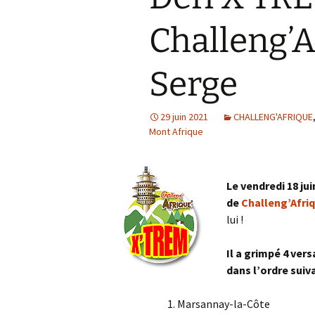
Col de la Gour
Challeng’A
Col de Pique-
Serge
Col du Penneve
Cols de Leuzeu
Mialle – de la 
29 juin 2021
CHALLENG'AFRIQUE
Mont Afrique
Le vendredi 18 ju
de
Challeng’Afri
lui !
Il a grimpé 4 ver
dans l’ordre suiva
Marsannay-la-Côte