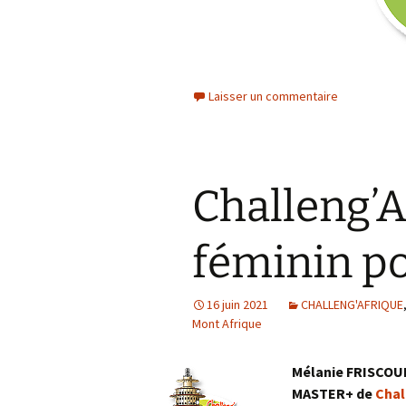
Laisser un commentaire
Challeng’A
féminin po
16 juin 2021
CHALLENG'AFRIQUE
Mont Afrique
Mélanie FRISCOUR
MASTER+ de
Chal