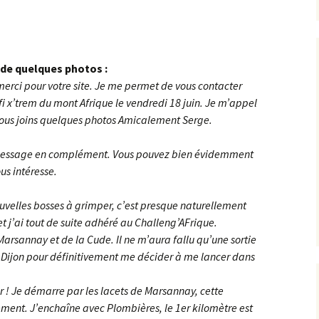
Concœur
Barain
Rente de Collonges
Orches
Curtil-St-Seine
2024
Détain Est
Bellenot-sous-Pouilly
Roche Aigüe
Pernand-Vergelesses
Cussey-lès-Forges ><
2025
Foncegrive
de quelques photos :
Détain Ouest
Beurizot
Urcy
 merci pour votre site. Je me permet de vous contacter
St-Romain
Étaules
éfi x’trem du mont Afrique le vendredi 18 juin. Je m’appel
Ferme de la Buère
Boux-sous-Salmaise ><
Jailly-les-Moulins
vous joins quelques photos Amicalement Serge.
Fromenteau
Ferme de Rolle
Carrefour du Défens
it message en complément. Vous pouvez bien évidemment
la Canconnière
us intéresse.
Gergeuil _ Poisot
Champ de la Haie
la Jument de Courtivron
Magny-lès-Villers
ouvelles bosses à grimper, c’est presque naturellement
Charny
 et j’ai tout de suite adhéré au Challeng’AFrique.
Maison Forestière des
Quemigny-Poisot
Suchots
Marsannay et de la Cude. Il ne m’aura fallu qu’une sortie
Château Loizerolle
 Dijon pour définitivement me décider à me lancer dans
Reulle-Vergy
Oigny
Châteauneuf
ur ! Je démarre par les lacets de Marsannay, cette
Romanée Conti
Panges
ement. J’enchaîne avec Plombières, le 1er kilomètre est
Châtellenot