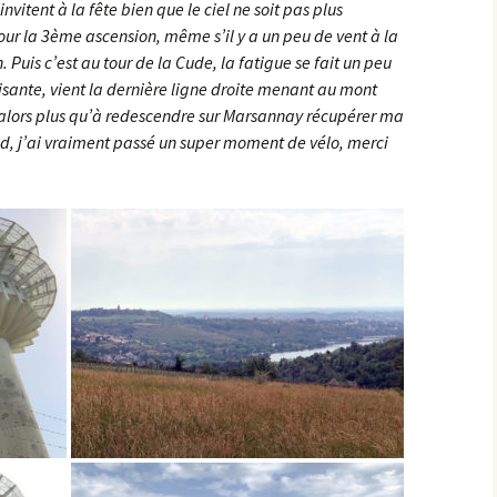
invitent à la fête bien que le ciel ne soit pas plus
Semezanges
Pasques
our la 3ème ascension, même s’il y a un peu de vent à la
Chaudenay-le-Château
n. Puis c’est au tour de la Cude, la fatigue se fait un peu
Ternant
Saulx-le-Duc
Civry-en-Montagne
aisante, vient la dernière ligne droite menant au mont
ste alors plus qu’à redescendre sur Marsannay récupérer ma
Villers-la-Faye
Saussy
Col de Viécourt
ied, j’ai vraiment passé un super moment de vélo, merci
Sources de la Seine
Combe de Bouzot
St-Germain
Combe Jean Moreau
Val de la Saule
Croix de Villy
Val-Suzon
Croix Saint-Thomas
Vernois-les-Vesvres ><
Cruchy
Boussenois
Dampierre-en-Montagne
Vesvrotte
Écorsaint