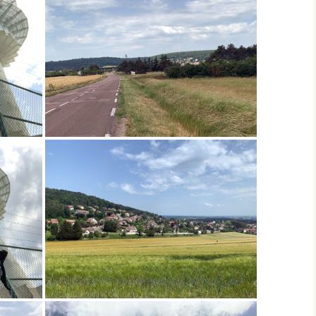
Éringes
Flavigny-sur-Ozerain
l’Arbre Rond
l’Italie
la Chaleur
la Grande Montagne
la Peute Montagne
la Rente de l’Union
Lantilly
le Bochot