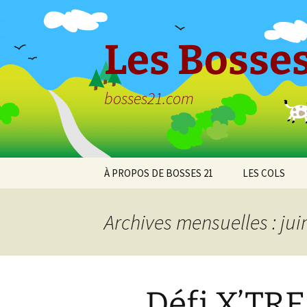
Aller
au
contenu
Les Bosses
bosses21.com
À PROPOS DE BOSSES 21
LES COLS
Politique de
Col de Bessey
confidentialité
Chaume
Archives mensuelles : jui
Col de Clémen
Col de la Croix
l’Ormeau
Défi X’TR