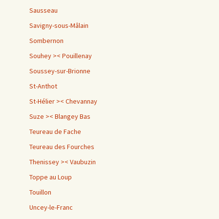
Sausseau
Savigny-sous-Mâlain
Sombernon
Souhey >< Pouillenay
Soussey-sur-Brionne
St-Anthot
St-Hélier >< Chevannay
Suze >< Blangey Bas
Teureau de Fache
Teureau des Fourches
Thenissey >< Vaubuzin
Toppe au Loup
Touillon
Uncey-le-Franc