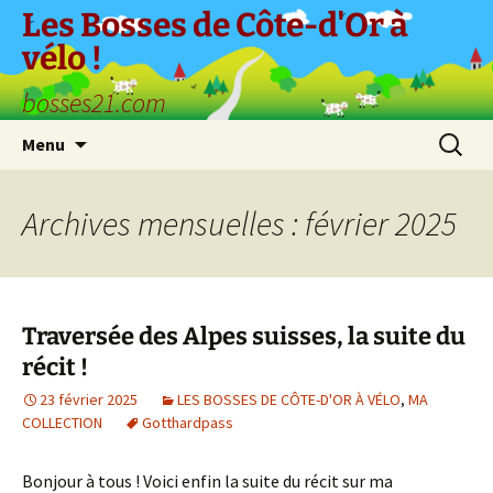
Aller
Les Bosses de Côte-d'Or à
au
vélo !
contenu
bosses21.com
Recherc
Menu
Archives mensuelles : février 2025
Traversée des Alpes suisses, la suite du
récit !
23 février 2025
LES BOSSES DE CÔTE-D'OR À VÉLO
,
MA
COLLECTION
Gotthardpass
Bonjour à tous ! Voici enfin la suite du récit sur ma