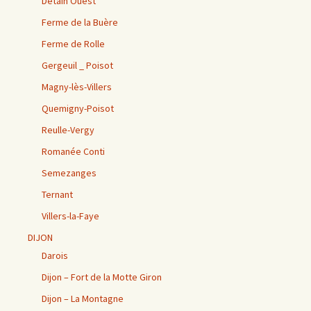
Détain Ouest
Ferme de la Buère
Ferme de Rolle
Gergeuil _ Poisot
Magny-lès-Villers
Quemigny-Poisot
Reulle-Vergy
Romanée Conti
Semezanges
Ternant
Villers-la-Faye
DIJON
Darois
Dijon – Fort de la Motte Giron
Dijon – La Montagne