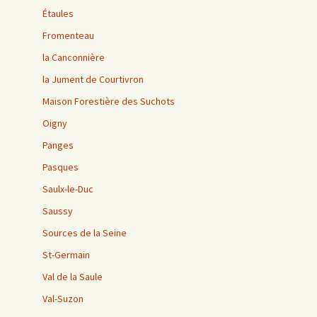
Étaules
Fromenteau
la Canconnière
la Jument de Courtivron
Maison Forestière des Suchots
Oigny
Panges
Pasques
Saulx-le-Duc
Saussy
Sources de la Seine
St-Germain
Val de la Saule
Val-Suzon