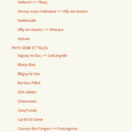
Vellerot >< Thury
Verrey-sous-Salmaise >< Villy-en-Auxois
Vieilmoulin
Villy-en-Auxois >< Vitteaux
Vulsain
PAYS SEINE ET TILLES
Aignay-le-Duc >< Lamargelle
Blaisy-Bas
Bligny-le-Sec
Bordes Pillot
CEA Valduc
Chanceaux
Cinq Fonds
Curtil-St-Seine
Cussey-lès-Forges >< Foncegrive