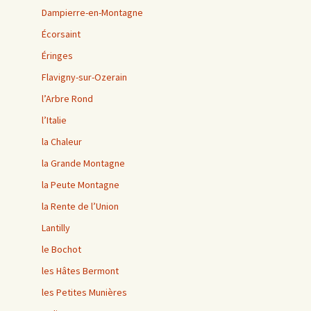
Dampierre-en-Montagne
Écorsaint
Éringes
Flavigny-sur-Ozerain
l’Arbre Rond
l’Italie
la Chaleur
la Grande Montagne
la Peute Montagne
la Rente de l’Union
Lantilly
le Bochot
les Hâtes Bermont
les Petites Munières