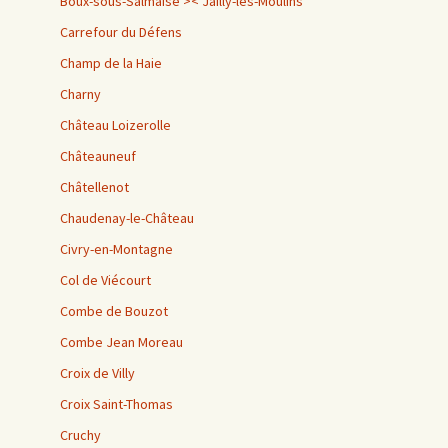
Boux-sous-Salmaise >< Jailly-les-Moulins
Carrefour du Défens
Champ de la Haie
Charny
Château Loizerolle
Châteauneuf
Châtellenot
Chaudenay-le-Château
Civry-en-Montagne
Col de Viécourt
Combe de Bouzot
Combe Jean Moreau
Croix de Villy
Croix Saint-Thomas
Cruchy