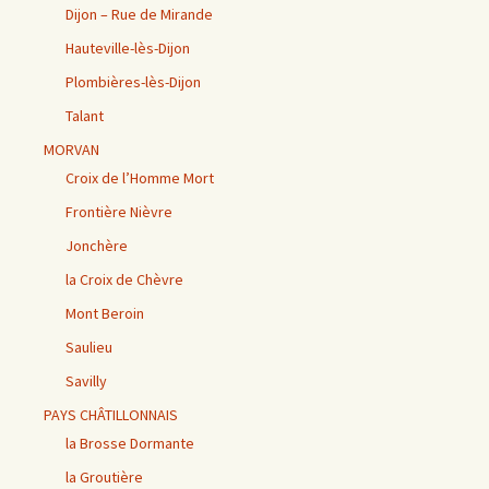
Dijon – Rue de Mirande
Hauteville-lès-Dijon
Plombières-lès-Dijon
Talant
MORVAN
Croix de l’Homme Mort
Frontière Nièvre
Jonchère
la Croix de Chèvre
Mont Beroin
Saulieu
Savilly
PAYS CHÂTILLONNAIS
la Brosse Dormante
la Groutière