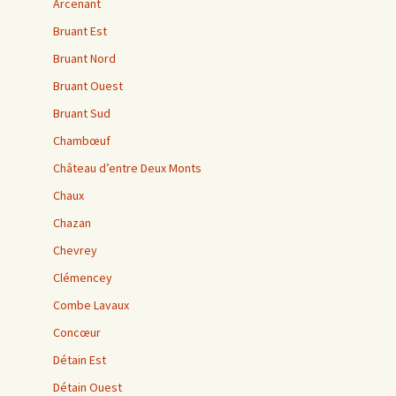
Arcenant
Bruant Est
Bruant Nord
Bruant Ouest
Bruant Sud
Chambœuf
Château d’entre Deux Monts
Chaux
Chazan
Chevrey
Clémencey
Combe Lavaux
Concœur
Détain Est
Détain Ouest