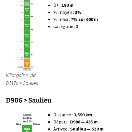
D+ :
180 m
% moyen :
3%
% maxi :
7% sur 600 m
Catégorie :
2
Villargoix > via
D117c > Saulieu
D906 > Saulieu
Distance :
3,590 km
Départ :
D906 — 435 m
Arrivée :
Saulieu — 530 m