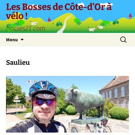
Aller
Les Bosses de Côte-d'Or à
au
vélo !
contenu
bosses21.com
Recherc
Menu
Saulieu