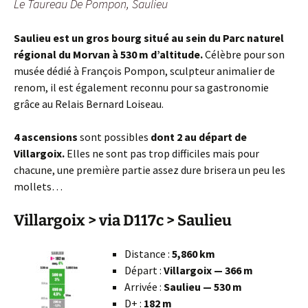
Le Taureau De Pompon, Saulieu
Saulieu est un gros bourg situé au sein du Parc naturel
régional du Morvan à 530 m d’altitude.
Célèbre pour son
musée dédié à François Pompon, sculpteur animalier de
renom, il est également reconnu pour sa gastronomie
grâce au Relais Bernard Loiseau.
4 ascensions
sont possibles
dont 2 au départ de
Villargoix.
Elles ne sont pas trop difficiles mais pour
chacune, une première partie assez dure brisera un peu les
mollets…
Villargoix > via D117c > Saulieu
Distance :
5,860 km
Départ :
Villargoix — 366 m
Arrivée :
Saulieu — 530 m
D+ :
182 m