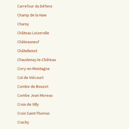
Carrefour du Défens
Champ de la Haie
Charny
Château Loizerolle
Châteauneuf
Châtellenot
Chaudenay-le-Château
Civry-en-Montagne
Col de Viécourt
Combe de Bouzot
Combe Jean Moreau
Croix de Villy
Croix Saint-Thomas
Cruchy