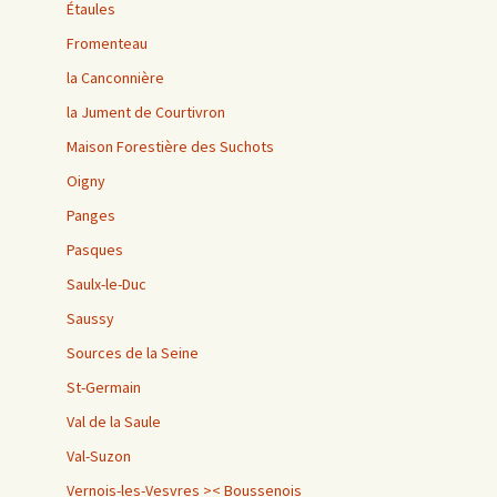
Étaules
Fromenteau
la Canconnière
la Jument de Courtivron
Maison Forestière des Suchots
Oigny
Panges
Pasques
Saulx-le-Duc
Saussy
Sources de la Seine
St-Germain
Val de la Saule
Val-Suzon
Vernois-les-Vesvres >< Boussenois