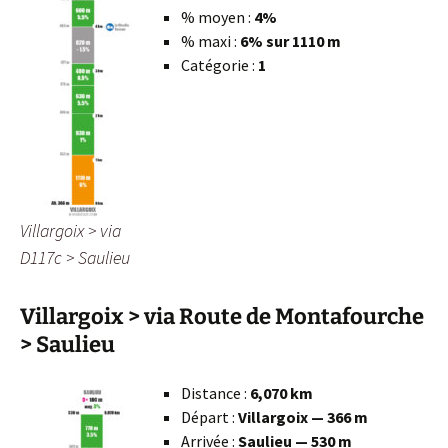
% moyen :
4%
% maxi :
6% sur 1110 m
Catégorie :
1
Villargoix > via
D117c > Saulieu
Villargoix > via Route de Montafourche
> Saulieu
Distance :
6,070 km
Départ :
Villargoix — 366 m
Arrivée :
Saulieu — 530 m