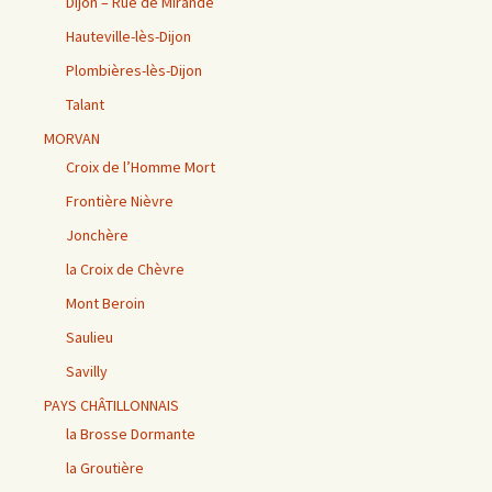
Dijon – Rue de Mirande
Hauteville-lès-Dijon
Plombières-lès-Dijon
Talant
MORVAN
Croix de l’Homme Mort
Frontière Nièvre
Jonchère
la Croix de Chèvre
Mont Beroin
Saulieu
Savilly
PAYS CHÂTILLONNAIS
la Brosse Dormante
la Groutière