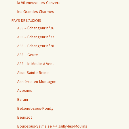
la Villeneuve-les-Convers
les Grandes Charmes
PAYS DE L’AUXOIS
A38 – Échangeur n°26
A38 – Échangeur n°27
A38 – Échangeur n°28
A38 – Geute
A38 – le Moulin à Vent
Alise-Sainte-Reine
Asnières-en-Montagne
Avosnes
Barain
Bellenot-sous-Pouilly
Beurizot
Boux-sous-Salmaise >< Jailly-les-Moulins