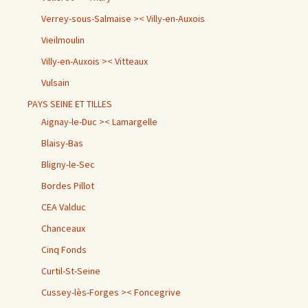
Verrey-sous-Salmaise >< Villy-en-Auxois
Vieilmoulin
Villy-en-Auxois >< Vitteaux
Vulsain
PAYS SEINE ET TILLES
Aignay-le-Duc >< Lamargelle
Blaisy-Bas
Bligny-le-Sec
Bordes Pillot
CEA Valduc
Chanceaux
Cinq Fonds
Curtil-St-Seine
Cussey-lès-Forges >< Foncegrive