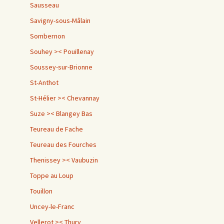
Sausseau
Savigny-sous-Mâlain
Sombernon
Souhey >< Pouillenay
Soussey-sur-Brionne
St-Anthot
St-Hélier >< Chevannay
Suze >< Blangey Bas
Teureau de Fache
Teureau des Fourches
Thenissey >< Vaubuzin
Toppe au Loup
Touillon
Uncey-le-Franc
Vellerot >< Thury