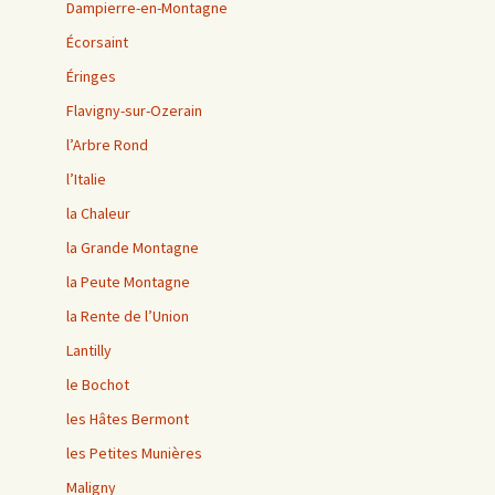
Dampierre-en-Montagne
Écorsaint
Éringes
Flavigny-sur-Ozerain
l’Arbre Rond
l’Italie
la Chaleur
la Grande Montagne
la Peute Montagne
la Rente de l’Union
Lantilly
le Bochot
les Hâtes Bermont
les Petites Munières
Maligny