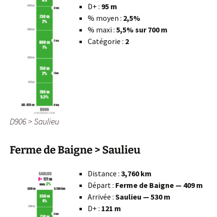
D+ :
95 m
% moyen :
2,5%
% maxi :
5,5% sur 700 m
Catégorie :
2
D906 > Saulieu
Ferme de Baigne > Saulieu
Distance :
3,760 km
Départ :
Ferme de Baigne — 409 m
Arrivée :
Saulieu — 530 m
D+ :
121 m