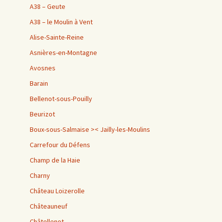
A38 – Geute
A38 – le Moulin à Vent
Alise-Sainte-Reine
Asnières-en-Montagne
Avosnes
Barain
Bellenot-sous-Pouilly
Beurizot
Boux-sous-Salmaise >< Jailly-les-Moulins
Carrefour du Défens
Champ de la Haie
Charny
Château Loizerolle
Châteauneuf
Châtellenot