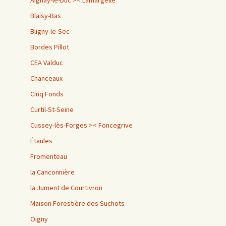
Aignay-le-Duc >< Lamargelle
Blaisy-Bas
Bligny-le-Sec
Bordes Pillot
CEA Valduc
Chanceaux
Cinq Fonds
Curtil-St-Seine
Cussey-lès-Forges >< Foncegrive
Étaules
Fromenteau
la Canconnière
la Jument de Courtivron
Maison Forestière des Suchots
Oigny