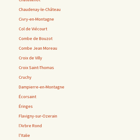
Chaudenay-le-Château
Civry-en-Montagne
Col de Viécourt
Combe de Bouzot
Combe Jean Moreau
Croix de Villy
Croix Saint-Thomas
Cruchy
Dampierre-en-Montagne
Écorsaint
Éringes
Flavigny-sur-Ozerain
l’Arbre Rond
l’Italie