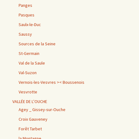
Panges
Pasques
Saulx-le-Duc
Saussy
Sources de la Seine
St-Germain
Val de la Saule
Val-Suzon
Vernois-les-Vesvres >< Boussenois
Vesvrotte
VALLÉE DE L’OUCHE
Agey _ Gissey-sur-Ouche
Croix Gauveney
Forêt Tarbet
la Montagne