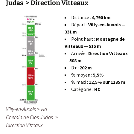
Judas > Direction Vitteaux
Distance :
4,790 km
Départ :
Villy-en-Auxois —
331 m
Point haut :
Montagne de
Vitteaux — 515 m
Arrivée :
Direction Vitteaux
— 508 m
D+ :
202 m
% moyen :
5,5%
% maxi :
12,5% sur 1135 m
Catégorie :
HC
Villy-en-Auxois > via
Chemin de Clos Judas >
Direction Vitteaux