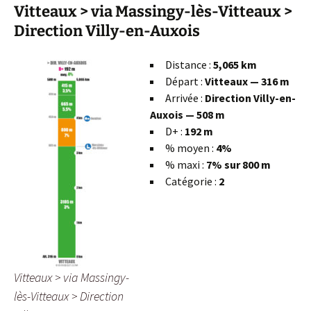
Vitteaux > via Massingy-lès-Vitteaux >
Direction Villy-en-Auxois
Distance :
5,065 km
Départ :
Vitteaux
— 316 m
Arrivée :
Direction Villy-en-
Auxois — 508 m
D+ :
192 m
% moyen :
4%
% maxi :
7% sur 800 m
Catégorie :
2
Vitteaux > via Massingy-
lès-Vitteaux > Direction