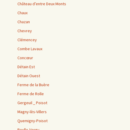
Château d’entre Deux Monts
Chaux
Chazan
Chevrey
Clémencey
Combe Lavaux
Concœur
Détain Est
Détain Ouest
Ferme de la Buère
Ferme de Rolle
Gergeuil _ Poisot
Magny-lès-Villers
Quemigny-Poisot
Reulle-Vergy