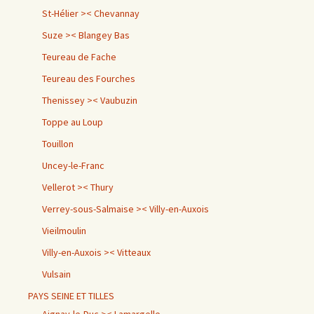
St-Hélier >< Chevannay
Suze >< Blangey Bas
Teureau de Fache
Teureau des Fourches
Thenissey >< Vaubuzin
Toppe au Loup
Touillon
Uncey-le-Franc
Vellerot >< Thury
Verrey-sous-Salmaise >< Villy-en-Auxois
Vieilmoulin
Villy-en-Auxois >< Vitteaux
Vulsain
PAYS SEINE ET TILLES