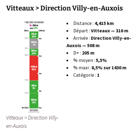
Vitteaux > Direction Villy-en-Auxois
Distance :
4,415 km
Départ :
Vitteaux
— 316 m
Arrivée :
Direction Villy-en-
Auxois — 508 m
D+ :
205 m
% moyen :
5,5%
% maxi :
8,5% sur 1430 m
Catégorie :
1
Vitteaux > Direction Villy-
en-Auxois