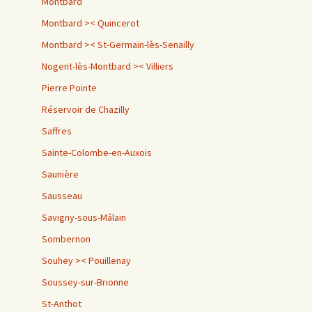
Montbard
Montbard >< Quincerot
Montbard >< St-Germain-lès-Senailly
Nogent-lès-Montbard >< Villiers
Pierre Pointe
Réservoir de Chazilly
Saffres
Sainte-Colombe-en-Auxois
Saunière
Sausseau
Savigny-sous-Mâlain
Sombernon
Souhey >< Pouillenay
Soussey-sur-Brionne
St-Anthot