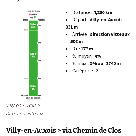
Distance :
4,260 km
Départ :
Villy-en-Auxois —
331 m
Arrivée :
Direction Vitteaux
— 508 m
D+ :
177 m
% moyen :
4%
% maxi :
5% sur 2740 m
Catégorie :
2
Villy-en-Auxois >
Direction Vitteaux
Villy-en-Auxois > via Chemin de Clos