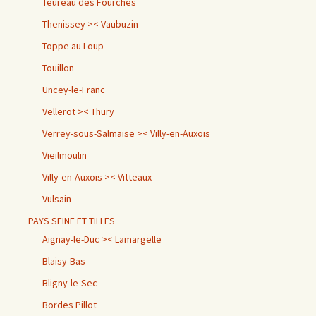
Teureau des Fourches
Thenissey >< Vaubuzin
Toppe au Loup
Touillon
Uncey-le-Franc
Vellerot >< Thury
Verrey-sous-Salmaise >< Villy-en-Auxois
Vieilmoulin
Villy-en-Auxois >< Vitteaux
Vulsain
PAYS SEINE ET TILLES
Aignay-le-Duc >< Lamargelle
Blaisy-Bas
Bligny-le-Sec
Bordes Pillot