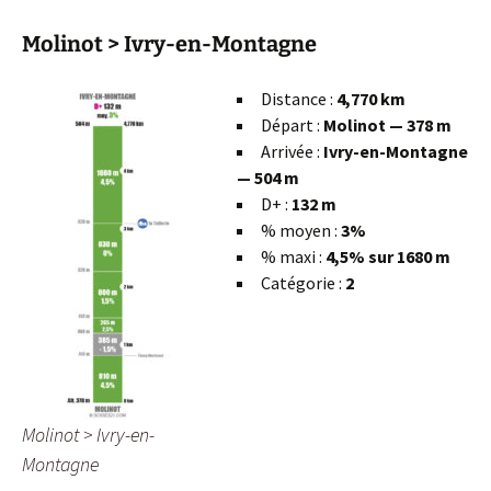
Molinot > Ivry-en-Montagne
Distance :
4,770 km
Départ :
Molinot — 378 m
Arrivée :
Ivry-en-Montagne
— 504 m
D+ :
132 m
% moyen :
3%
% maxi :
4,5% sur 1680 m
Catégorie :
2
Molinot > Ivry-en-
Montagne