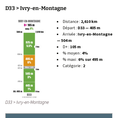
D33 > Ivry-en-Montagne
Distance :
2,610 km
Départ :
D33 — 405 m
Arrivée :
Ivry-en-Montagne
— 504 m
D+ :
105 m
% moyen :
4%
% maxi :
6% sur 495 m
Catégorie :
2
D33 > Ivry-en-Montagne