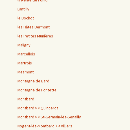
la Rente de l’Union
Lantilly
le Bochot
les Hâtes Bermont
les Petites Munières
Maligny
Marcellois
Martrois
Mesmont
Montagne de Bard
Montagne de Fontette
Montbard
Montbard >< Quincerot
Montbard >< St-Germain-lès-Senailly
Nogent-lès-Montbard >< Villiers