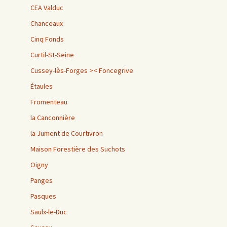
CEA Valduc
Chanceaux
Cinq Fonds
Curtil-St-Seine
Cussey-lès-Forges >< Foncegrive
Étaules
Fromenteau
la Canconnière
la Jument de Courtivron
Maison Forestière des Suchots
Oigny
Panges
Pasques
Saulx-le-Duc