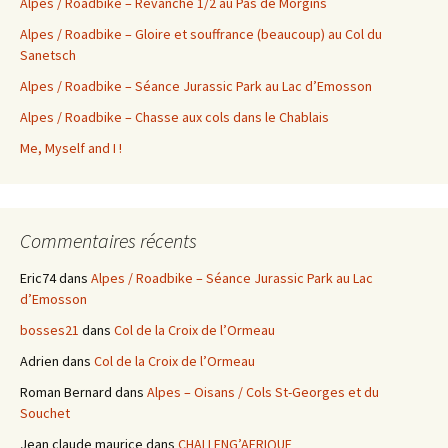
Alpes / Roadbike – Revanche 1/2 au Pas de Morgins
Alpes / Roadbike – Gloire et souffrance (beaucoup) au Col du
Sanetsch
Alpes / Roadbike – Séance Jurassic Park au Lac d’Emosson
Alpes / Roadbike – Chasse aux cols dans le Chablais
Me, Myself and I !
Commentaires récents
Eric74
dans
Alpes / Roadbike – Séance Jurassic Park au Lac
d’Emosson
bosses21
dans
Col de la Croix de l’Ormeau
Adrien
dans
Col de la Croix de l’Ormeau
Roman Bernard
dans
Alpes – Oisans / Cols St-Georges et du
Souchet
Jean claude maurice
dans
CHALLENG’AFRIQUE