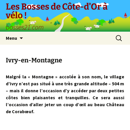
Aller
Les Bosses de Côte-d'Or à
au
vélo !
contenu
bosses21.com
Recherc
Menu
Ivry-en-Montagne
Malgré la « Montagne » accolée à son nom, le village
d’Ivry n’est pas situé à une très grande altitude – 504 m
– mais il donne l’occasion d’y accéder par deux petites
côtes bien plaisantes et tranquilles. Ce sera aussi
l’occasion d’aller jeter un coup d’œil au beau Château
de Corabœuf.