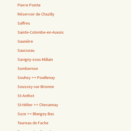
Pierre Pointe
Réservoir de Chazilly
Saffres
Sainte-Colombe-en-Auxois
Saunière
Sausseau
Savigny-sous-Mâlain
Sombernon
Souhey >< Pouillenay
Soussey-sur-Brionne
St-Anthot
St-Hélier >< Chevannay
Suze >< Blangey Bas
Teureau de Fache